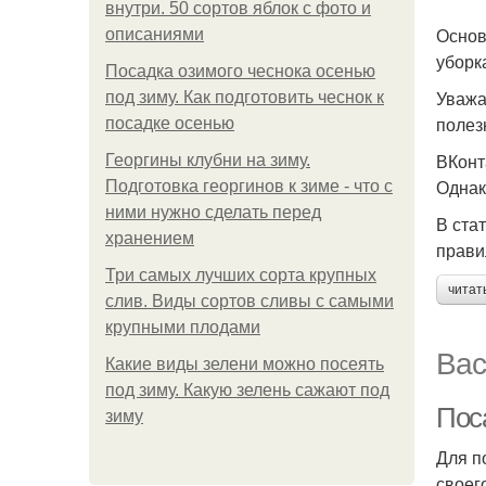
внутри. 50 сортов яблок с фото и
Основ
описаниями
уборк
Посадка озимого чеснока осенью
Уважа
под зиму. Как подготовить чеснок к
полез
посадке осенью
ВКонт
Георгины клубни на зиму.
Однак
Подготовка георгинов к зиме - что с
ними нужно сделать перед
В ста
хранением
прави
Три самых лучших сорта крупных
читат
слив. Виды сортов сливы с самыми
крупными плодами
Вас
Какие виды зелени можно посеять
под зиму. Какую зелень сажают под
Пос
зиму
Для п
своег