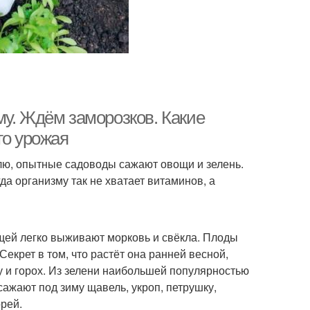
му. Ждём заморозков. Какие
го урожая
млю, опытные садоводы сажают овощи и зелень.
да организму так не хватает витаминов, а
щей легко выживают морковь и свёкла. Плоды
екрет в том, что растёт она ранней весной,
у и горох. Из зелени наибольшей популярностью
сажают под зиму щавель, укроп, петрушку,
орей.