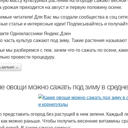
ную массу культурных растений на огороде сажают весной (
а урожая приходится на август и первую половину осени.
емые читатели! Для Вас мы создали сообщества в соц сетях
ные статьи и интересные идеи! Подписывайтесь и получайт
акте Одноклассники Яндекс.Дзен
о часть культур сажают под зиму. Такие растения называют
тье мы разберемся с тем, зачем что-то сажать по осени, как
льно провести процедуру.
ь дальше →
ие овощи можно сажать под зиму в средне
о представить огород без растущей в нем зелени. Каждый 
, как можно раньше. Чтобы получить весенние витамины сра
ей порой. В таком случае семена: