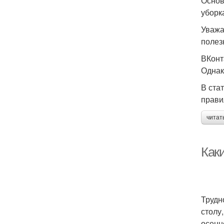
Основ
уборк
Уважа
полез
ВКонт
Однак
В ста
прави
читат
Как
Трудн
столу
осенн