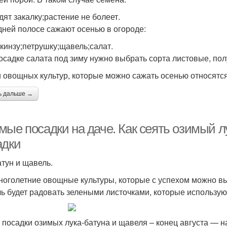
дят закалку;растение не болеет.
дней полосе сажают осенью в огороде:
;кинзу;петрушку;щавель;салат.
осадке салата под зиму нужно выбрать сорта листовые, по
 овощных культур, которые можно сажать осенью относятся
ь дальше →
мые посадки на даче. Как сеять озимый л
адки
атун и щавель.
ноголетние овощные культуры, которые с успехом можно вы
ь будет радовать зелеными листочками, которые используют
 посадки озимых лука-батуна и щавеля – конец августа — 