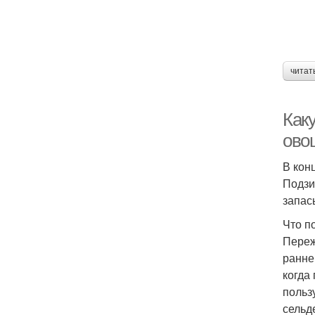
читат
Как
ово
В кон
Подзи
запас
Что п
Переж
ранне
когда
польз
сельд