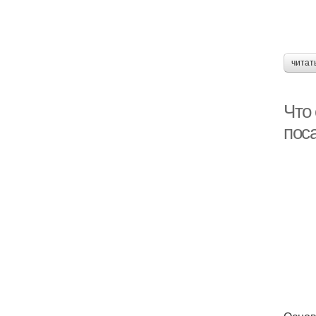
читат
Что 
пос