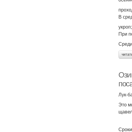
прохо
В сре
укроп
При п
Среди
читат
Ози
пос
Лук-б
Это м
щавел
Сроки