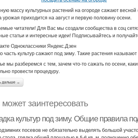
ную массу культурных растений на огороде сажают весной (
а урожая приходится на август и первую половину осени.
емые читатели! Для Вас мы создали сообщества в соц сетях
ные статьи и интересные идеи! Подписывайтесь и получайт
акте Одноклассники Яндекс.Дзен
о часть культур сажают под зиму. Такие растения называют
тье мы разберемся с тем, зачем что-то сажать по осени, как
льно провести процедуру.
ь дальше →
 может заинтересовать
адка культур под зиму. Общие правила п
одзимних посевов не обязательно выделять большой участок
о стола, грядка общей площадью в 5-6 кв. м. полноценно об