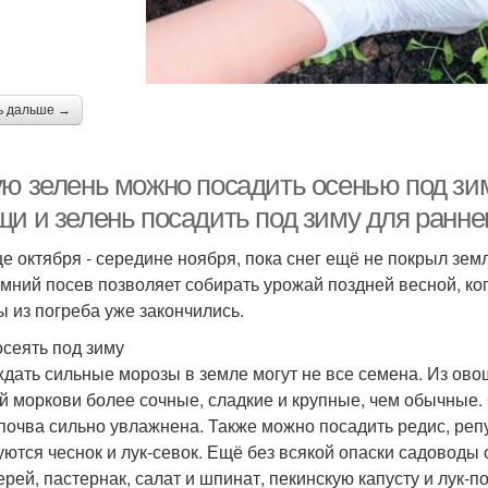
ь дальше →
ую зелень можно посадить осенью под зи
щи и зелень посадить под зиму для ранне
це октября - середине ноября, пока снег ещё не покрыл зе
мний посев позволяет собирать урожай поздней весной, ког
ы из погреба уже закончились.
осеять под зиму
дать сильные морозы в земле могут не все семена. Из ово
й моркови более сочные, сладкие и крупные, чем обычные. С
 почва сильно увлажнена. Также можно посадить редис, реп
уются чеснок и лук-севок. Ещё без всякой опаски садоводы 
ерей, пастернак, салат и шпинат, пекинскую капусту и лук-п