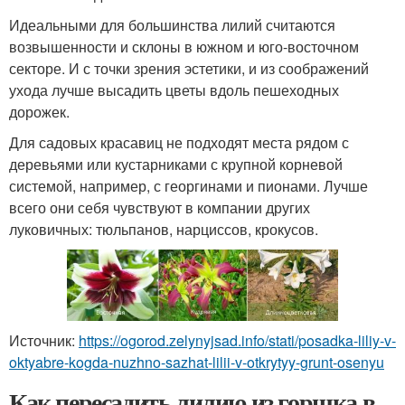
Идеальными для большинства лилий считаются
возвышенности и склоны в южном и юго-восточном
секторе. И с точки зрения эстетики, и из соображений
ухода лучше высадить цветы вдоль пешеходных
дорожек.
Для садовых красавиц не подходят места рядом с
деревьями или кустарниками с крупной корневой
системой, например, с георгинами и пионами. Лучше
всего они себя чувствуют в компании других
луковичных: тюльпанов, нарциссов, крокусов.
Источник:
https://ogorod.zelynyjsad.info/stati/posadka-liliy-v-
oktyabre-kogda-nuzhno-sazhat-lilii-v-otkrytyy-grunt-osenyu
Как пересадить лилию из горшка в