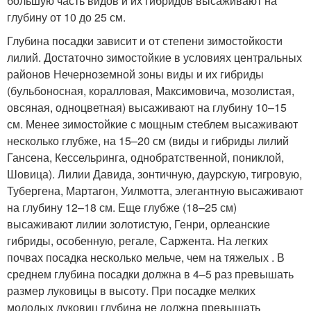
большую часть видов и их гибридов высаживают на
глубину от 10 до 25 см.
Глубина посадки зависит и от степени зимостойкости
лилий. Достаточно зимостойкие в условиях центральных
районов Нечерноземной зоны виды и их гибриды
(бульбоносная, коралловая, Максимовича, мозолистая,
овсяная, одноцветная) высаживают на глубину 10–15
см. Менее зимостойкие с мощным стеблем высаживают
несколько глубже, на 15–20 см (виды и гибриды лилий
Гансена, Кессельринга, однобратственной, пониклой,
Шовица). Лилии Давида, зонтичную, даурскую, тигровую,
Тубергена, Мартагон, Уилмотта, элегантную высаживают
на глубину 12–18 см. Еще глубже (18–25 см)
высаживают лилии золотистую, Генри, орлеанские
гибриды, особенную, регале, Саржента. На легких
почвах посадка несколько мельче, чем на тяжелых . В
среднем глубина посадки должна в 4–5 раз превышать
размер луковицы в высоту. При посадке мелких
молодых луковиц глубина не должна превышать