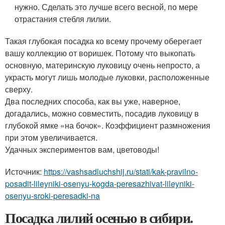
нужно. Сделать это лучше всего весной, по мере
отрастания стебля лилии.
Такая глубокая посадка ко всему прочему оберегает
вашу коллекцию от воришек. Потому что выкопать
основную, материнскую луковицу очень непросто, а
украсть могут лишь молодые луковки, расположенные
сверху.
Два последних способа, как вы уже, наверное,
догадались, можно совместить, посадив луковицу в
глубокой ямке «на бочок». Коэффициент размножения
при этом увеличивается.
Удачных экспериментов вам, цветоводы!
Источник:
https://vashsadluchshij.ru/stati/kak-pravilno-
posadit-lileyniki-osenyu-kogda-peresazhivat-lileyniki-
osenyu-sroki-peresadki-na
Посадка лилий осенью в сибири.