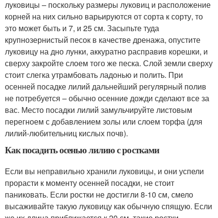
луковицы – поскольку размеры луковиц и расположение
корней на них сильно варьируются от сорта к сорту, то
это может быть и 7, и 25 см. Засыпьте туда
крупнозернистый песок в качестве дренажа, опустите
луковицу на дно лунки, аккуратно расправив корешки, и
сверху закройте слоем того же песка. Слой земли сверху
стоит слегка утрамбовать ладонью и полить. При
осенней посадке лилий дальнейший регулярный полив
не потребуется – обычно осенние дожди сделают все за
вас. Место посадки лилий замульчируйте листовым
перегноем с добавлением золы или слоем торфа (для
лилий-любительниц кислых почв).
Как посадить осенью лилию с ростками
Если вы неправильно хранили луковицы, и они успели
прорасти к моменту осенней посадки, не стоит
паниковать. Если ростки не достигли 8-10 см, смело
высаживайте такую луковицу как обычную спящую. Если
же их длина приближается к 20 см, такие ростки