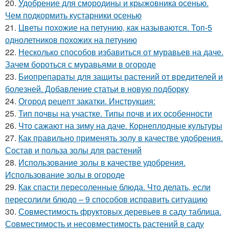
20.
Удобрение для смородины и крыжовника осенью.
Чем подкормить кустарники осенью
21.
Цветы похожие на петунию, как называются. Топ-5
однолетников похожих на петунию
22.
Несколько способов избавиться от муравьев на даче.
Зачем бороться с муравьями в огороде
23.
Биопрепараты для защиты растений от вредителей и
болезней. Добавление статьи в новую подборку
24.
Огород рецепт закатки. Инструкция:
25.
Тип почвы на участке. Типы почв и их особенности
26.
Что сажают на зиму на даче. Корнеплодные культуры
27.
Как правильно применять золу в качестве удобрения.
Состав и польза золы для растений
28.
Использование золы в качестве удобрения.
Использование золы в огороде
29.
Как спасти пересоленные блюда. Что делать, если
пересолили блюдо – 9 способов исправить ситуацию
30.
Совместимость фруктовых деревьев в саду таблица.
Совместимость и несовместимость растений в саду