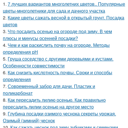
1.
7 лучших вариантов многолетних цветов.. Популярные
цветы-многолетники для сада и дачного участка
2.
Какие цветы сажать весной в открытый грунт. Посадка
цветов
3.
Что посадить осенью на огороде под зиму. В чем
плюсы и минусы осенней посадки?
4.
Чем и как раскислить почву на огороде. Методы
определения рН
5.
Груша соседство с другими деревьями и кустами.
Особенности совместимости
6.
Как снизить кислотность почвы. Сроки и способы
определения
7.
Современный забор для дачи. Пластик и
поликарбонат
8.
Как пересадить лилию осенью. Как правильно
пересадить лилии осенью на другое место
9.
Глубина посадки озимого чеснока секреты урожая.
Озимый (зимний) чеснок
10.
Как сажать чеснок под зиму зубчиками и семенами.