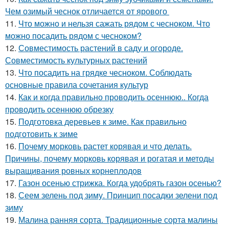
Чем озимый чеснок отличается от ярового
11.
Что можно и нельзя сажать рядом с чесноком. Что
можно посадить рядом с чесноком?
12.
Совместимость растений в саду и огороде.
Совместимость культурных растений
13.
Что посадить на грядке чесноком. Соблюдать
основные правила сочетания культур
14.
Как и когда правильно проводить осеннюю.. Когда
проводить осеннюю обрезку
15.
Подготовка деревьев к зиме. Как правильно
подготовить к зиме
16.
Почему морковь растет корявая и что делать.
Причины, почему морковь корявая и рогатая и методы
выращивания ровных корнеплодов
17.
Газон осенью стрижка. Когда удобрять газон осенью?
18.
Сеем зелень под зиму. Принцип посадки зелени под
зиму
19.
Малина ранняя сорта. Традиционные сорта малины