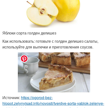
Яблоки сорта голден делишез
Как использовать: готовьте с голден делишез салаты,
используйте для выпечки и приготовления соусов.
Источник:
https://ogorod-bez-
hlopot.zelynyjsad.info/novosti/tverdye-sorta-yablok-zelenye-