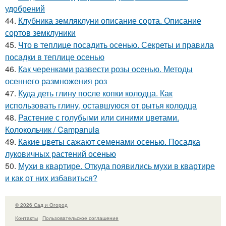
удобрений
44.
Клубника земляклуни описание сорта. Описание
сортов земклуники
45.
Что в теплице посадить осенью. Секреты и правила
посадки в теплице осенью
46.
Как черенками развести розы осенью. Методы
осеннего размножения роз
47.
Куда деть глину после копки колодца. Как
использовать глину, оставшуюся от рытья колодца
48.
Растение с голубыми или синими цветами.
Колокольчик / Campanula
49.
Какие цветы сажают семенами осенью. Посадка
луковичных растений осенью
50.
Мухи в квартире. Откуда появились мухи в квартире
и как от них избавиться?
© 2026 Сад и Огород
Контакты
Пользовательское соглашение