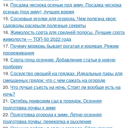
14.
Посадка чеснока осенью под зиму. Посадка чеснока
осенью (под зиму), лучшее время
15.
Сосновые иголки для огорода. Чем полезна хвоя:
садоводы раскрыли полезные секреты
16.
Жимолость сорта для средней полосы. Лучшие сорта
жимолости — ТОП-50 2022 года
17.
Почему морковь бывает рогатая и корявая. Режим
прореживания
18.
Сорта груш осенние. Добавление статьи в новую
подборку
19.
Соседство овощей на грядках. Идеальные пары для
смешанных грядок: что с чем сажать на огороде
20.
Что лучше съесть на ночь. Стоит ли вообще есть на
ночь?
21.
Октябрь приводим сад в порядок. Осенняя
подготовка почвы к зиме
22.
Подготовка огорода к зиме. Летне-осенняя
подготовка почвы: перекопка и рыхление