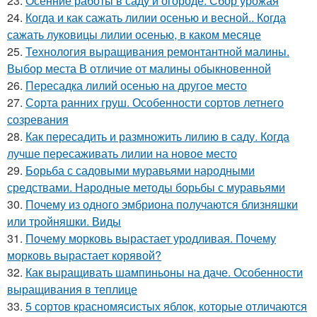
23.
Осенние работы в саду и огороде. Сбор урожая
24.
Когда и как сажать лилии осенью и весной.. Когда
сажать луковицы лилии осенью, в каком месяце
25.
Технология выращивания ремонтантной малины.
Выбор места В отличие от малины обыкновенной
26.
Пересадка лилий осенью на другое место
27.
Сорта ранних груш. Особенности сортов летнего
созревания
28.
Как пересадить и размножить лилию в саду. Когда
лучше пересаживать лилии на новое место
29.
Борьба с садовыми муравьями народными
средствами. Народные методы борьбы с муравьями
30.
Почему из одного эмбриона получаются близняшки
или тройняшки. Виды
31.
Почему морковь вырастает уродливая. Почему
морковь вырастает корявой?
32.
Как выращивать шампиньоны на даче. Особенности
выращивания в теплице
33.
5 сортов красномясистых яблок, которые отличаются