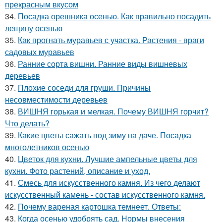
прекрасным вкусом
34.
Посадка орешника осенью. Как правильно посадить
лещину осенью
35.
Как прогнать муравьев с участка. Растения - враги
садовых муравьев
36.
Ранние сорта вишни. Ранние виды вишневых
деревьев
37.
Плохие соседи для груши. Причины
несовместимости деревьев
38.
ВИШНЯ горькая и мелкая. Почему ВИШНЯ горчит?
Что делать?
39.
Какие цветы сажать под зиму на даче. Посадка
многолетников осенью
40.
Цветок для кухни. Лучшие ампельные цветы для
кухни. Фото растений, описание и уход.
41.
Смесь для искусственного камня. Из чего делают
искусственный камень - состав искусственного камня.
42.
Почему вареная картошка темнеет. Ответы:
43.
Когда осенью удобрять сад. Нормы внесения