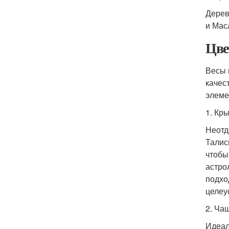
Дерев
и Мас
Цве
Весы 
качес
элеме
1. Кр
Неотд
Талис
чтобы
астро
подхо
целеу
2. Ча
Идеал