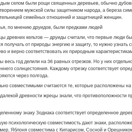
ждым селом были рощи священных деревьев, обычно дубовы
творением мужской силы защитником народа, а береза сим
тельницей семейных отношений и защитницей женщин.
ья, по мнению друидов, были предками людей
цы древних кельтов — друиды считали, что первые люди бы
ся получать от природы энергию и защиту, то нужно узнать 
ево и верно соответствовать их природным характеристикам
ы весь год делили на 36 равных отрезков. Но у них отдельно
еннего солнцестояния. Каждому отрезку соответствует опред
ряются через полгода.
ьно совместимыми считаются те, которые расположены на 
 далекой древности жрецы знали, что противоположности 
еленному знаку Зодиака соответствует определенное дере
ую психологическую совместимость дают знаки, расположенн
мер, Яблоня совместима с Кипарисом, Сосной и Орешнико