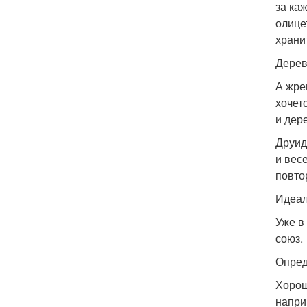
за ка
олице
храни
Дерев
А жре
хочет
и дер
Друид
и вес
повто
Идеал
Уже в
союз.
Опред
Хорош
напри