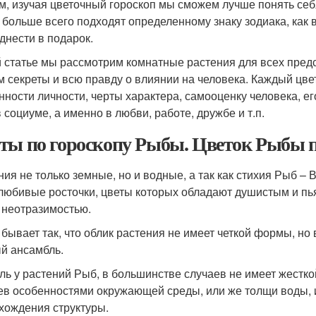
м, изучая цветочный гороскоп мы сможем лучше понять себ
 больше всего подходят определенному знаку зодиака, как в
днести в подарок.
й статье мы рассмотрим комнатные растения для всех пред
м секреты и всю правду о влиянии на человека. Каждый цве
нности личности, черты характера, самооценку человека, ег
 социуме, а именно в любви, работе, дружбе и т.п.
ты по гороскопу Рыбы. Цветок Рыбы п
ния не только земные, но и водные, а так как стихия Рыб –
любивые росточки, цветы которых обладают душистым и пь
 неотразимостью.
 бывает так, что облик растения не имеет четкой формы, но
й ансамбль.
ль у растений Рыб, в большинстве случаев не имеет жестк
ев особенностями окружающей среды, или же толщи воды, 
хождения структуры.