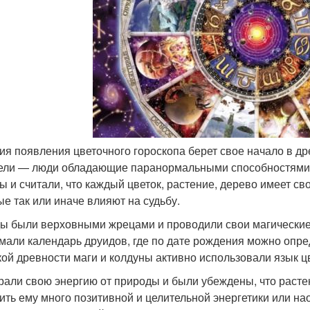
ия появления цветочного гороскопа берет свое начало в др
ели — люди обладающие паранормальными способностями,
ы и считали, что каждый цветок, растение, дерево имеет с
ые так или иначе влияют на судьбу.
ы были верховными жрецами и проводили свои магические
мали календарь друидов, где по дате рождения можно опред
кой древности маги и колдуны активно использовали язык цв
рали свою энергию от природы и были убеждены, что растен
ить ему много позитивной и целительной энергетики или нао