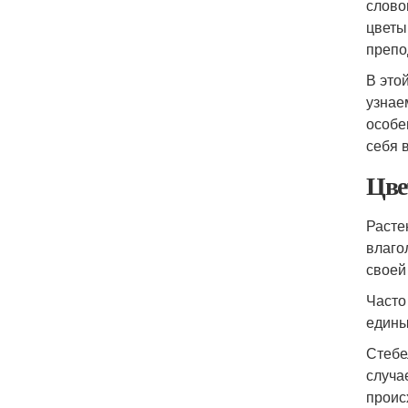
слово
цветы
препо
В это
узнае
особе
себя в
Цве
Расте
влаго
своей
Часто
едины
Стебе
случа
проис