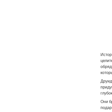
Истор
целит
обряд
котор
Друид
приду
глубо
Они б
подар