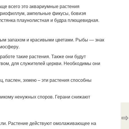
чаще всего это аквариумные растения
 бриофиллум, ампельные фикусы, бовиэя
лстянка плаунолистная и будра плющевидная.
ным запахом и красивыми цветами. Рыбы — знак
тмосферу.
аботе такие растения. Также они будут
твом, для служителей церкви. Необходимы они
ц, паслен, эхмею – эти растения способны
 никому ненужных споров. Герани снижают
⇨
сли. Растение действуют омолаживающее на