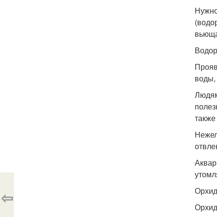
Нужно
(водо
вьюща
Водор
Прояв
воды,
Людям
полез
также
Нежел
отвле
Аквар
утомл
Орхи
⇦
Орхид