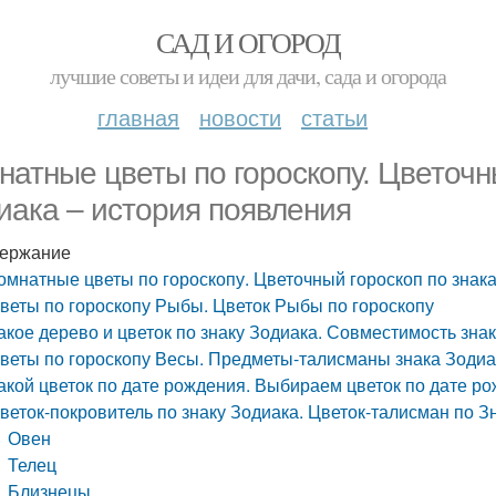
САД И ОГОРОД
лучшие советы и идеи для дачи, сада и огорода
главная
новости
статьи
натные цветы по гороскопу. Цветочн
иака – история появления
ержание
омнатные цветы по гороскопу. Цветочный гороскоп по знак
веты по гороскопу Рыбы. Цветок Рыбы по гороскопу
акое дерево и цветок по знаку Зодиака. Совместимость зна
веты по гороскопу Весы. Предметы-талисманы знака Зоди
акой цветок по дате рождения. Выбираем цветок по дате ро
веток-покровитель по знаку Зодиака. Цветок-талисман по З
Овен
Телец
Близнецы