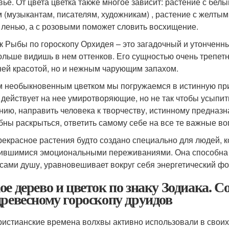
вье. От цвета цветка также многое зависит: растение с бел
 (музыкантам, писателям, художникам) , растение с желтыми
 ленью, а с розовыми поможет словить восхищение.
к Рыбы по гороскопу Орхидея – это загадочный и утонченн
ольше видишь в нем оттенков. Его сущностью очень трепетно
ей красотой, но и нежным чарующим запахом.
м необыкновенным цветком мы погружаемся в истинную прир
действует на нее умиротворяющие, но не так чтобы усыпить
нию, направить человека к творчеству, истинному предназн
бны раскрыться, ответить самому себе на все те важные в
рекрасное растения будто создано специально для людей, к
ившимися эмоциональными переживаниями. Она способна 
сами душу, уравновешивает вокруг себя энергетический фо
ое дерево и цветок по знаку Зодиака. 
древесному гороскопу друидов
ристианские времена волхвы активно использовали в своих