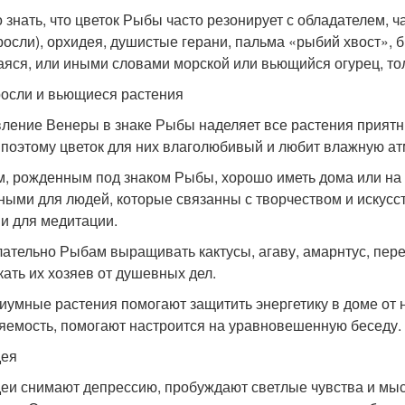
 знать, что цветок Рыбы часто резонирует с обладателем, 
росли), орхидея, душистые герани, пальма «рыбий хвост»,
яся, или иными словами морской или вьющийся огурец, то
осли и вьющиеся растения
ление Венеры в знаке Рыбы наделяет все растения прият
 поэтому цветок для них влаголюбивый и любит влажную а
, рожденным под знаком Рыбы, хорошо иметь дома или на р
ными для людей, которые связанны с творчеством и искусс
 и для медитации.
ательно Рыбам выращивать кактусы, агаву, амарнтус, пере
кать их хозяев от душевных дел.
иумные растения помогают защитить энергетику в доме от
яемость, помогают настроится на уравновешенную беседу.
дея
еи снимают депрессию, пробуждают светлые чувства и мы