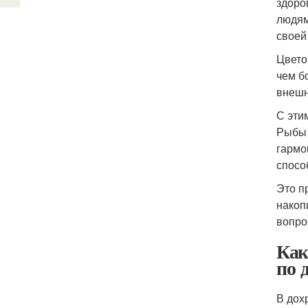
здоро
людям
своей
Цвето
чем б
внешн
С эти
Рыбы 
гармо
спосо
Это п
накоп
вопро
Как
по 
В дох