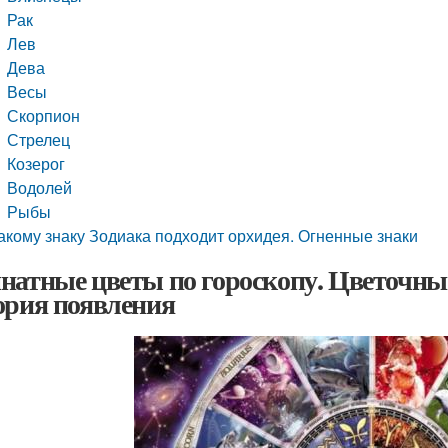
Рак
Лев
Дева
Весы
Скорпион
Стрелец
Козерог
Водолей
Рыбы
акому знаку Зодиака подходит орхидея. Огненные знаки
натные цветы по гороскопу. Цветочный
ория появления