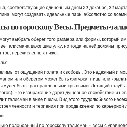
ья, соответствующие одиночным дням 22 декабря, 22 марта,
лина, могут создавать идеальные пары абсолютно со всеми
ты по гороскопу Весы. Предметы-тали
могут выбрать оберег того размера или формы, который им
тве талисмана даже шкатулку, но тогда на ней должны при
нтов, перечисленных ниже.
ылья
елимы от ощущений полета и свободы. Это надежный и мощ
маном или оберегом может быть фигурка птицы или крылато
 амулет был с расправленными крыльями. Летящий голубь 
логов). Его изображение дарит душевное спокойствие и нев
дит талисман в виде пчелы. Вид этого трудолюбивого насек
стремленности и терпения при продвижении по карьерной 
ши
ьно подобранный по гороскопу талисман − весы с уравно