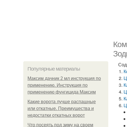
Ком
Зод
Сод
Популярные материалы
К
Ц
Максим дачник 2 мл инструкция по
К
применению. Инструкция по
Ц
применению фунгицида Максим
К
Какие ворота лучше распашные
Ц
или откатные. Преимущества и
недостатки откатных ворот
Что посеять под зиму на своем