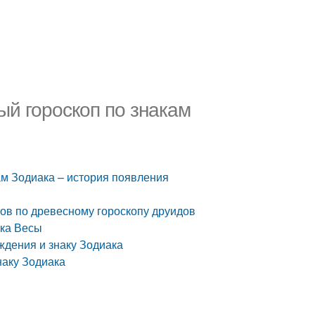
ый гороскоп по знакам
ам Зодиака – история появления
ков по древесному гороскопу друидов
ака Весы
ждения и знаку Зодиака
наку Зодиака