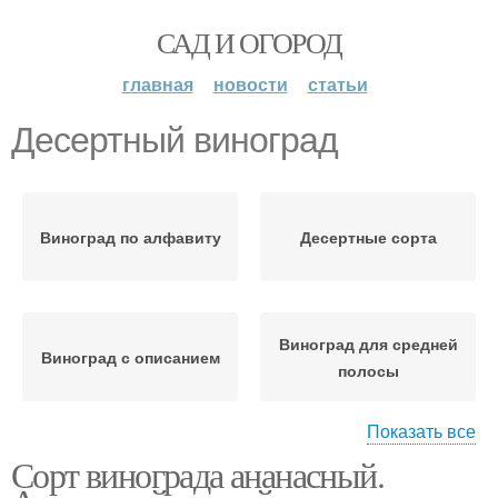
САД И ОГОРОД
главная
новости
статьи
Десертный виноград
Виноград по алфавиту
Десертные сорта
Виноград для средней
Виноград с описанием
полосы
Показать все
Сорт винограда ананасный.
Виноград для
Виноград по внешнему
черноземья
виду