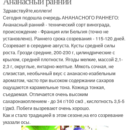
Ананасный ранний
Здравствуйте,коллеги!
Сегодня подошла очередь АНАНАСНОГО РАННЕГО:
Виноград для белого
Ананасный ранний - технический сорт винограда,
Виноград для вина
вина
происхождение - Франция или Бельгия (точно не
установлено). Раннего срока созревания - 115-120 дней.
Созревает в середине августа. Кусты средней силы
роста. Грозди средние, 200-230 г, цилиндрические с
Виноград для
Виноград для красного
крылом, средней плотности. Ягоды мелкие, массой 2,1-
подмосковья
2,3 г, округлые, янтарно-желтые. Мякоть сочная, не
слизистая, необычный вкус с ананасно-изабельным
ароматом, часто при высоком содержании сахаров
ощущаются карамельные тона. Кожица тонкая,
Виноград для крыма
съедаемая. Отличается очень высоким
сахаронакоплением - до 34 г/100 см3 , кислотность 3,5-5
г/дм3. Побеги вызревают очень хорошо.
Как и стало традицией в этом сезоне,на его созревание
указали осы.