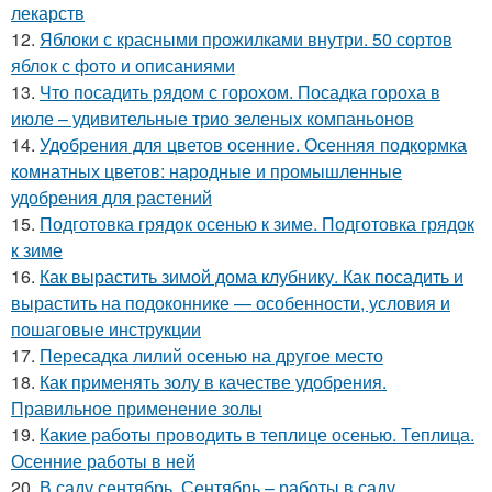
лекарств
12.
Яблоки с красными прожилками внутри. 50 сортов
яблок с фото и описаниями
13.
Что посадить рядом с горохом. Посадка гороха в
июле – удивительные трио зеленых компаньонов
14.
Удобрения для цветов осенние. Осенняя подкормка
комнатных цветов: народные и промышленные
удобрения для растений
15.
Подготовка грядок осенью к зиме. Подготовка грядок
к зиме
16.
Как вырастить зимой дома клубнику. Как посадить и
вырастить на подоконнике — особенности, условия и
пошаговые инструкции
17.
Пересадка лилий осенью на другое место
18.
Как применять золу в качестве удобрения.
Правильное применение золы
19.
Какие работы проводить в теплице осенью. Теплица.
Осенние работы в ней
20.
В саду сентябрь. Сентябрь – работы в саду