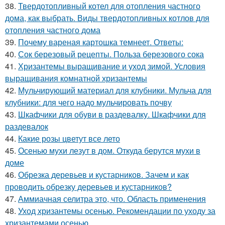
38.
Твердотопливный котел для отопления частного
дома, как выбрать. Виды твердотопливных котлов для
отопления частного дома
39.
Почему вареная картошка темнеет. Ответы:
40.
Сок березовый рецепты. Польза березового сока
41.
Хризантемы выращивание и уход зимой. Условия
выращивания комнатной хризантемы
42.
Мульчирующий материал для клубники. Мульча для
клубники: для чего надо мульчировать почву
43.
Шкафчики для обуви в раздевалку. Шкафчики для
раздевалок
44.
Какие розы цветут все лето
45.
Осенью мухи лезут в дом. Откуда берутся мухи в
доме
46.
Обрезка деревьев и кустарников. Зачем и как
проводить обрезку деревьев и кустарников?
47.
Аммиачная селитра это, что. Область применения
48.
Уход хризантемы осенью. Рекомендации по уходу за
хризантемами осенью