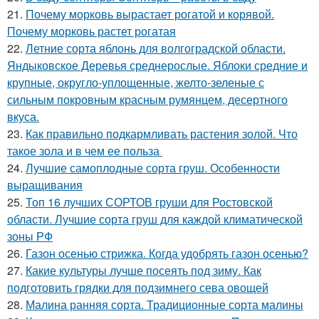
21.
Почему морковь вырастает рогатой и корявой.
Почему морковь растет рогатая
22.
Летние сорта яблонь для волгоградской области.
Яндыковское Деревья среднерослые. Яблоки средние и
крупные, округло-уплощенные, желто-зеленые с
сильным покровным красным румянцем, десертного
вкуса.
23.
Как правильно подкармливать растения золой. Что
такое зола и в чем ее польза
24.
Лучшие самоплодные сорта груш. Особенности
выращивания
25.
Топ 16 лучших СОРТОВ груши для Ростовской
области. Лучшие сорта груш для каждой климатической
зоны РФ
26.
Газон осенью стрижка. Когда удобрять газон осенью?
27.
Какие культуры лучше посеять под зиму. Как
подготовить грядки для подзимнего сева овощей
28.
Малина ранняя сорта. Традиционные сорта малины