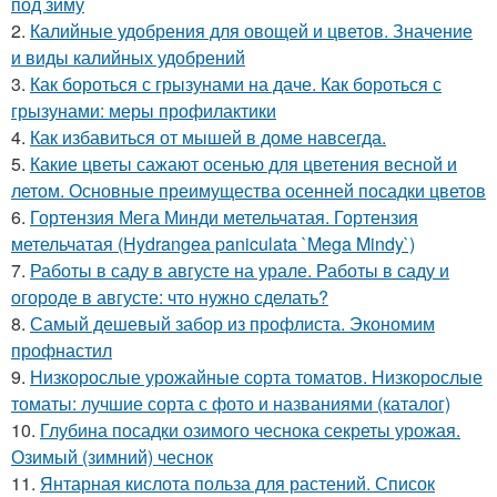
под зиму
2.
Калийные удобрения для овощей и цветов. Значение
и виды калийных удобрений
3.
Как бороться с грызунами на даче. Как бороться с
грызунами: меры профилактики
4.
Как избавиться от мышей в доме навсегда.
5.
Какие цветы сажают осенью для цветения весной и
летом. Основные преимущества осенней посадки цветов
6.
Гортензия Мега Минди метельчатая. Гортензия
метельчатая (Hydrangea paniculata `Mega Mindy`)
7.
Работы в саду в августе на урале. Работы в саду и
огороде в августе: что нужно сделать?
8.
Самый дешевый забор из профлиста. Экономим
профнастил
9.
Низкорослые урожайные сорта томатов. Низкорослые
томаты: лучшие сорта с фото и названиями (каталог)
10.
Глубина посадки озимого чеснока секреты урожая.
Озимый (зимний) чеснок
11.
Янтарная кислота польза для растений. Список