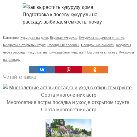
Категории:
Кукурузы на даче
,
Вкусная кукуруза
,
Кукурузы на дачном участке
,
Кукурузы в открытый грунт
,
Рассадные способы
,
Посадочные емкости
,
Кукурузы
через рассаду
,
Кукурузы на приусадебном участке
,
Подготовка к посеву
,
Кукурузы
на рассаду
Читайте также
Многолетние астры посадка и уход в открытом грунте.
Сорта многолетних астр