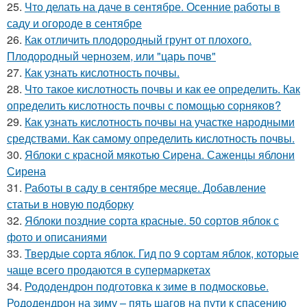
25.
Что делать на даче в сентябре. Осенние работы в
саду и огороде в сентябре
26.
Как отличить плодородный грунт от плохого.
Плодородный чернозем, или "царь почв"
27.
Как узнать кислотность почвы.
28.
Что такое кислотность почвы и как ее определить. Как
определить кислотность почвы с помощью сорняков?
29.
Как узнать кислотность почвы на участке народными
средствами. Как самому определить кислотность почвы.
30.
Яблоки с красной мякотью Сирена. Саженцы яблони
Сирена
31.
Работы в саду в сентябре месяце. Добавление
статьи в новую подборку
32.
Яблоки поздние сорта красные. 50 сортов яблок с
фото и описаниями
33.
Твердые сорта яблок. Гид по 9 сортам яблок, которые
чаще всего продаются в супермаркетах
34.
Рододендрон подготовка к зиме в подмосковье.
Рододендрон на зиму – пять шагов на пути к спасению