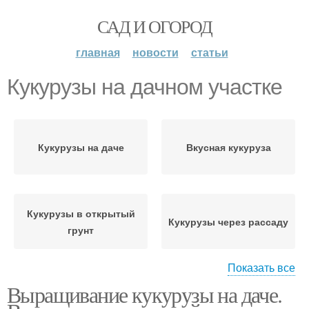
САД И ОГОРОД
главная
новости
статьи
Кукурузы на дачном участке
Кукурузы на даче
Вкусная кукуруза
Кукурузы в открытый
Кукурузы через рассаду
грунт
Показать все
Выращивание кукурузы на даче.
Кукурузы на
Кукурузы на рассаду
приусадебном участке