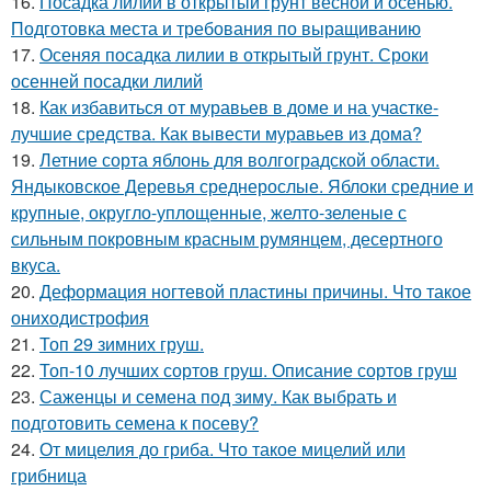
16.
Посадка лилий в открытый грунт весной и осенью.
Подготовка места и требования по выращиванию
17.
Осеняя посадка лилии в открытый грунт. Сроки
осенней посадки лилий
18.
Как избавиться от муравьев в доме и на участке-
лучшие средства. Как вывести муравьев из дома?
19.
Летние сорта яблонь для волгоградской области.
Яндыковское Деревья среднерослые. Яблоки средние и
крупные, округло-уплощенные, желто-зеленые с
сильным покровным красным румянцем, десертного
вкуса.
20.
Деформация ногтевой пластины причины. Что такое
ониходистрофия
21.
Топ 29 зимних груш.
22.
Топ-10 лучших сортов груш. Описание сортов груш
23.
Саженцы и семена под зиму. Как выбрать и
подготовить семена к посеву?
24.
От мицелия до гриба. Что такое мицелий или
грибница