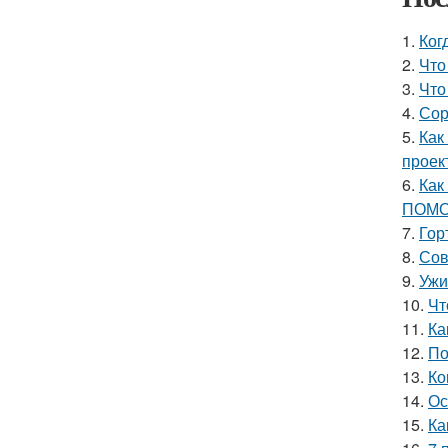
1.
Ког
2.
Что
3.
Что
4.
Сор
5.
Как
проек
6.
Как
ПОМО
7.
Гор
8.
Сов
9.
Ужи
10.
Чт
11.
Ка
12.
По
13.
Ко
14.
Ос
15.
Ка