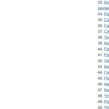
33.
Ко
реком
34.
Ра
35.
Са
36.
Га
37.
Се
38.
Те
39.
Ко
40.
По
41.
Ра
42.
Уд
43.
Ка
44.
Гл
45.
По
46.
Ав
47.
Ка
48.
Чт
49.
Ра
50.
Че