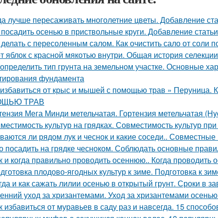
да лучше пересаживать многолетние цветы. Добавление ста
 посадить осенью в приствольные круги. Добавление статьи
 делать с пересоленным салом. Как очистить сало от соли п
т яблок с красной мякотью внутри. Общая история селекци
 определить тип грунта на земельном участке. Основные ха
тирования фундамента
 избавиться от крыс и мышей с помощью трав » Перуни
ЩЬЮ ТРАВ
тензия Мега Минди метельчатая. Гортензия метельчатая (Hyd
местимость культур на грядках. Совместимость культур при
ваются ли рядом лук и чеснок и какие соседи.. Совместные п
о посадить на грядке чесноком. Соблюдать основные прави
к и когда правильно проводить осеннюю.. Когда проводить 
дготовка плодово-ягодных культур к зиме. Подготовка к зим
гда и как сажать лилии осенью в открытый грунт. Сроки в з
енний уход за хризантемами. Уход за хризантемами осенью
к избавиться от муравьев в саду раз и навсегда. 15 способо