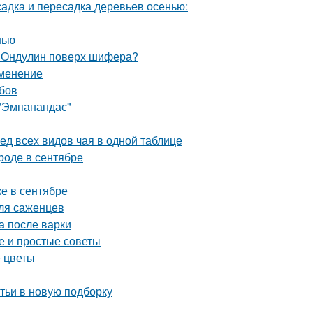
адка и пересадка деревьев осенью:
нью
. Ондулин поверх шифера?
именение
убов
 "Эмпанандас"
ед всех видов чая в одной таблице
ороде в сентябре
ке в сентябре
для саженцев
а после варки
ые и простые советы
е цветы
атьи в новую подборку