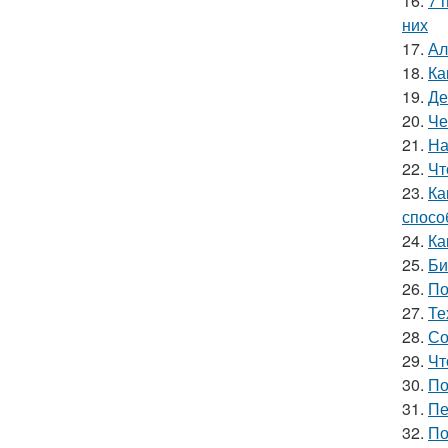
16.
7 
них
17.
Ал
18.
Ка
19.
Де
20.
Че
21.
На
22.
Чт
23.
Ка
спосо
24.
Ка
25.
Би
26.
По
27.
Те
28.
Со
29.
Чт
30.
По
31.
Пе
32.
По