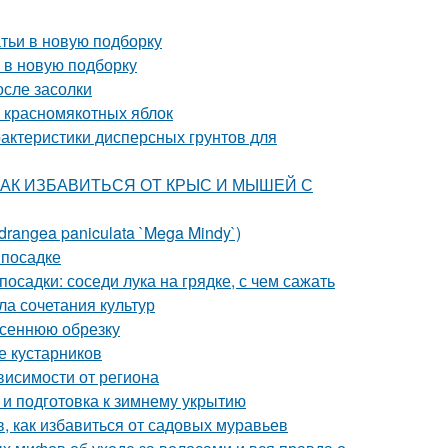
тьи в новую подборку
 в новую подборку
осле засолки
и красномякотных яблок
рактеристики дисперсных грунтов для
ца. КАК ИЗБАВИТЬСЯ ОТ КРЫС И МЫШЕЙ С
rangea paniculata `Mega Mindy`)
 посадке
осадки: соседи лука на грядке, с чем сажать
ла сочетания культур
осеннюю обрезку
е кустарников
ависимости от региона
 и подготовка к зимнему укрытию
в, как избавиться от садовых муравьев