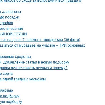
х мифов об уходе за волосами и вся правда о
ия-аллергены
 до посадки
строфия
его внесения
АВЧИНОЙ ГРУШИ
нью на даче: 7 советов огородникам (38 фото)
збавиться от муравьев на участке – ТРИ основных
Народные средства
. Добавление статьи в новую подборку
арники лучше сажать осенью и почему?
е сорта
а одной грядке с чесноком
мякотью
ую подборку
вую подборку