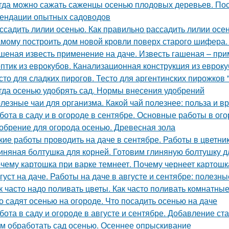
гда можно сажать саженцы осенью плодовых деревьев. Пос
ендации опытных садоводов
ссадить лилии осенью. Как правильно рассадить лилии осе
мому построить дом новой кровли поверх старого шифера
шеная известь применение на даче. Известь гашеная – пр
птик из еврокубов. Канализационная конструкция из еврок
сто для сладких пирогов. Тесто для аргентинских пирожков
гда осенью удобрять сад. Нормы внесения удобрений
лезные чаи для организма. Какой чай полезнее: польза и вр
бота в саду и в огороде в сентябре. Основные работы в ог
обрение для огорода осенью. Древесная зола
кие работы проводить на даче в сентябре. Работы в цветни
иняная болтушка для корней. Готовим глиняную болтушку 
чему картошка при варке темнеет. Почему чернеет картошк
густ на даче. Работы на даче в августе и сентябре: полезн
к часто надо поливать цветы. Как часто поливать комнатны
о садят осенью на огороде. Что посадить осенью на даче
бота в саду и огороде в августе и сентябре. Добавление ст
м обработать сад осенью. Осеннее опрыскивание