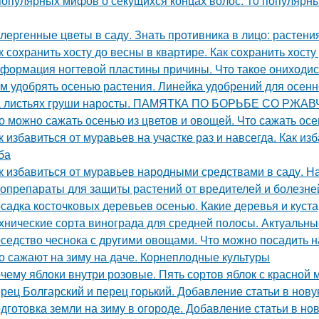
популярных мифов о секущихся концах волос. 10 популярны
лергенные цветы в саду. Знать противника в лицо: растен
к сохранить хосту до весны в квартире. Как сохранить хосту
формация ногтевой пластины причины. Что такое ониходи
м удобрять осенью растения. Линейка удобрений для осенн
 листьях груши наросты. ПАМЯТКА ПО БОРЬБЕ СО РЖ
о можно сажать осенью из цветов и овощей. Что сажать осе
к избавиться от муравьев на участке раз и навсегда. Как и
ба
к избавиться от муравьев народными средствами в саду. 
опрепараты для защиты растений от вредителей и болезней
садка косточковых деревьев осенью. Какие деревья и куст
хнические сорта винограда для средней полосы. Актуальны
седство чеснока с другими овощами. Что можно посадить н
о сажают на зиму на даче. Корнеплодные культуры
чему яблоки внутри розовые. Пять сортов яблок с красной 
рец Болгарский и перец горький. Добавление статьи в нов
дготовка земли на зиму в огороде. Добавление статьи в но