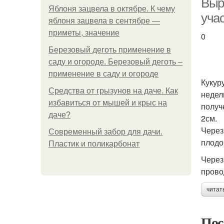
Выр
Яблоня зацвела в октябре. К чему
уча
яблоня зацвела в сентябре —
приметы, значение
0
Березовый деготь применение в
саду и огороде. Березовый деготь –
применение в саду и огороде
Кукур
Средства от грызунов на даче. Как
недел
избавиться от мышей и крыс на
получ
даче?
2см.
Через
Современный забор для дачи.
плодо
Пластик и поликарбонат
Через
прово
читат
Пос