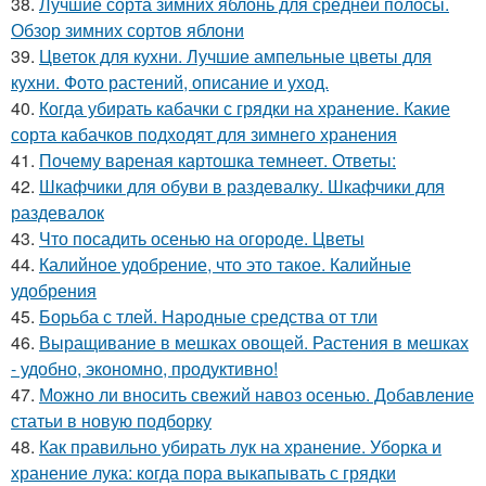
38.
Лучшие сорта зимних яблонь для средней полосы.
Обзор зимних сортов яблони
39.
Цветок для кухни. Лучшие ампельные цветы для
кухни. Фото растений, описание и уход.
40.
Когда убирать кабачки с грядки на хранение. Какие
сорта кабачков подходят для зимнего хранения
41.
Почему вареная картошка темнеет. Ответы:
42.
Шкафчики для обуви в раздевалку. Шкафчики для
раздевалок
43.
Что посадить осенью на огороде. Цветы
44.
Калийное удобрение, что это такое. Калийные
удобрения
45.
Борьба с тлей. Народные средства от тли
46.
Выращивание в мешках овощей. Растения в мешках
- удобно, экономно, продуктивно!
47.
Можно ли вносить свежий навоз осенью. Добавление
статьи в новую подборку
48.
Как правильно убирать лук на хранение. Уборка и
хранение лука: когда пора выкапывать с грядки