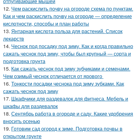
отпугивающие мышей
12.
Чем раскислить почву на огороде схема по пунктам.
Как и чем раскислить почву на огороде — определение
кислотности, способы и план работы
13.
Янтарная кислота польза для растений. Список
лекарств
14.
Чеснок под посадку под зиму. Как и когда правильно
сажать чеснок под зиму, чтобы был крупный — сорта и
подготовка грунта
15.
Как сажать чеснок под зиму зубчиками и семенами.
Чем озимый чеснок отличается от ярового
16.
Тонкости посадки чеснока под зиму зубками. Как
сажать чеснок под зиму
17.
Шкафчики для раздевалок для фитнеса. Мебель и
шкафы для раздевалок
18.
Сентябрь работа в огороде и саду. Какие удобрения
вносить осенью
19.
Готовим сад огород к зиме. Подготовка почвы в
открытом грунте