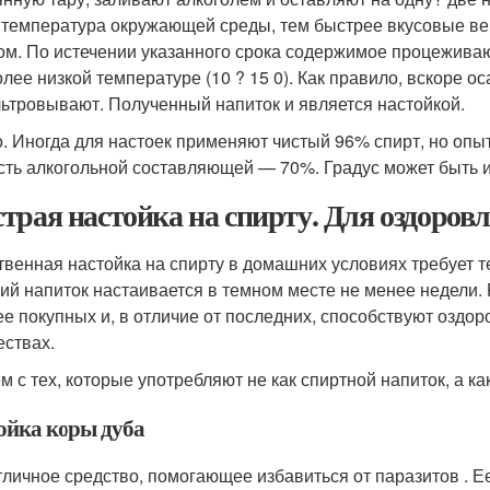
температура окружающей среды, тем быстрее вкусовые ве
ом. По истечении указанного срока содержимое процеживаю
олее низкой температуре (10 ? 15 0). Как правило, вскоре о
ьтровывают. Полученный напиток и является настойкой.
. Иногда для настоек применяют чистый 96% спирт, но опы
сть алкогольной составляющей — 70%. Градус может быть и 
трая настойка на спирту. Для оздоров
твенная настойка на спирту в домашних условиях требует 
ий напиток настаивается в темном месте не менее недели. 
ее покупных и, в отличие от последних, способствуют оздо
ествах.
м с тех, которые употребляют не как спиртной напиток, а к
ойка коры дуба
тличное средство, помогающее избавиться от паразитов . Е