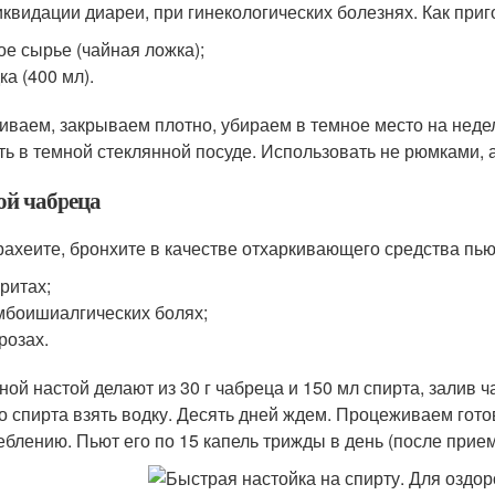
иквидации диареи, при гинекологических болезнях. Как при
ое сырье (чайная ложка);
ка (400 мл).
ваем, закрываем плотно, убираем в темное место на неде
ть в темной стеклянной посуде. Использовать не рюмками, а
ой чабреца
рахеите, бронхите в качестве отхаркивающего средства пью
ритах;
боишиалгических болях;
розах.
ной настой делают из 30 г чабреца и 150 мл спирта, залив 
о спирта взять водку. Десять дней ждем. Процеживаем готов
еблению. Пьют его по 15 капель трижды в день (после прие