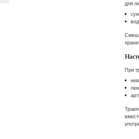
для л
сух
вод
Смеши
храни
Наст
При т
нев
люм
арт
Травя
вмест
употр