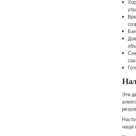
Хор
утр
Вре
соз
Бан
Дов
объ
Сов
сах
Гот
Нал
Эти д
алког
резул
Насто
чаще 