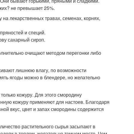
 Они бывают горькими, пряными и сладкими.
дких? не превышает 25%.
 на лекарственных травах, семенах, корнях,
 пряностей и специй.
ову сахарный сироп.
полнительно очищают методом перегонки либо
хивают лишнюю влагу, по возможности
мять ягоды можно в блендере, но желательно
 только кожуру. Для этого смородину
енную кожуру применяют для настоев. Благодаря
вной вкус, цвет и запах смородины содержится
личество растительного сырья засыпают в
недели в теплом, желательно темном месте. Чем