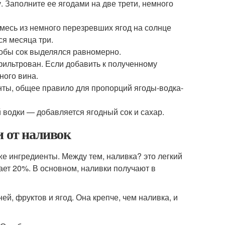
. Заполните ее ягодами на две трети, немного
месь из немного перезревших ягод на солнце
ся месяца три.
тобы сок выделялся равномерно.
офильтрован. Если добавить к полученному
ного вина.
ты, общее правило для пропорций ягоды-водка-
 водки — добавляется ягодный сок и сахар.
и от наливок
 же ингредиенты. Между тем, наливка? это легкий
ает 20%. В основном, наливки получают в
ей, фруктов и ягод. Она крепче, чем наливка, и