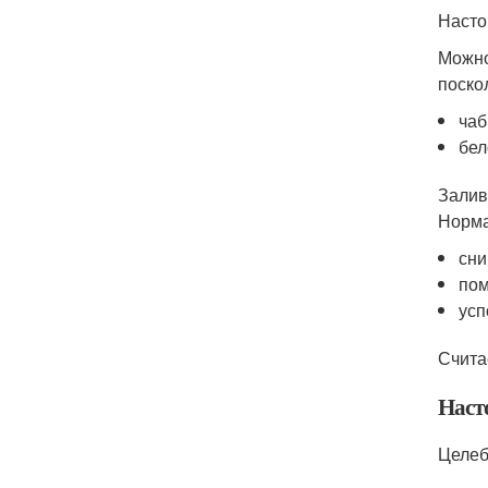
Насто
Можно
поско
чаб
бел
Залив
Норма
сни
пом
усп
Счита
Наст
Целеб