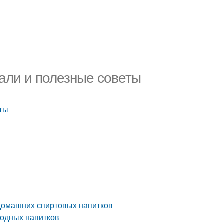
али и полезные советы
еты
 домашних спиртовых напитков
ягодных напитков