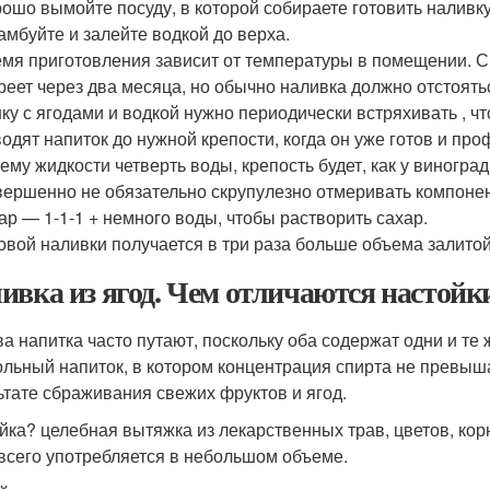
ошо вымойте посуду, в которой собираете готовить наливку
амбуйте и залейте водкой до верха.
мя приготовления зависит от температуры в помещении. С
реет через два месяца, но обычно наливка должно отстоять
ку с ягодами и водкой нужно периодически встряхивать , ч
одят напиток до нужной крепости, когда он уже готов и пр
ему жидкости четверть воды, крепость будет, как у виноград
ершенно не обязательно скрупулезно отмеривать компонен
ар — 1-1-1 + немного воды, чтобы растворить сахар.
овой наливки получается в три раза больше объема залитой
ивка из ягод. Чем отличаются настойк
ва напитка часто путают, поскольку оба содержат одни и те
ольный напиток, в котором концентрация спирта не превыш
ьтате сбраживания свежих фруктов и ягод.
йка? целебная вытяжка из лекарственных трав, цветов, корн
всего употребляется в небольшом объеме.