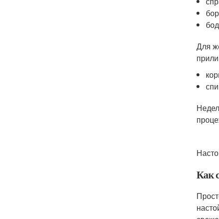
спр
бор
бод
Для ж
прили
кор
спи
Недел
проце
Насто
Как 
Прост
насто