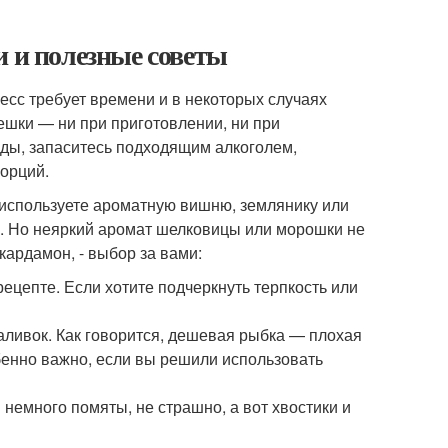
и и полезные советы
сс требует времени и в некоторых случаях
ешки — ни при приготовлении, ни при
оды, запаситесь подходящим алкоголем,
орций.
и используете ароматную вишню, землянику или
й. Но неяркий аромат шелковицы или морошки не
кардамон, - выбор за вами:
рецепте. Если хотите подчеркнуть терпкость или
наливок. Как говорится, дешевая рыбка — плохая
бенно важно, если вы решили использовать
немного помяты, не страшно, а вот хвостики и