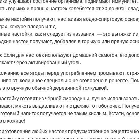
йки улучшают состояние организма, поднимают иммунитет.
сть горьких и пряных настоек колеблется от 30 до 60%, сла
ькие настойки получают, настаивая водно-спиртовую основу
дах, кожуре плодов и т.д.
ные настойки, как и следует из названия, — это вытяжки из
дкие настои получают, добавляя в горькую или пряную осн
: Если для настоек используют домашний самогон, его до
скают через активированный уголь
олчанию все ягоды перед употреблением промывают, стря
шивают, коли иное специально не оговорено в рецепте. По
ь это вручную обычной деревянной толкушкой.
настойку готовят из чёрной смородины, лучше использовать
вают, мякоть выдавливают и отделяют от оболочек. Получ
 готовый напиток получается не таким кислым. Кстати, осно
з в кожице!
риготовления любых настоек предусмотренное рецептом ко
янную тару, заливают алкоголем и оставляют на одну? две 