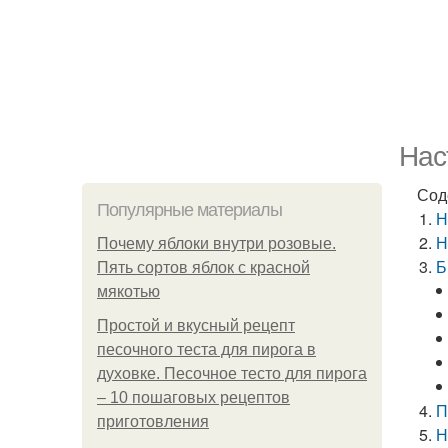
Нас
Сод
Популярные материалы
Н
Н
Почему яблоки внутри розовые.
Б
Пять сортов яблок с красной
мякотью
Простой и вкусный рецепт
песочного теста для пирога в
духовке. Песочное тесто для пирога
– 10 пошаговых рецептов
П
приготовления
Н