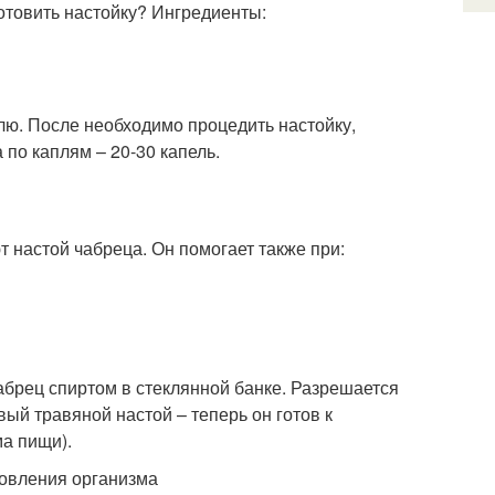
готовить настойку? Ингредиенты:
лю. После необходимо процедить настойку,
 по каплям – 20-30 капель.
т настой чабреца. Он помогает также при:
чабрец спиртом в стеклянной банке. Разрешается
ый травяной настой – теперь он готов к
ма пищи).