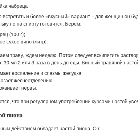
йка чабреца
 встретить и более «вкусный» вариант – для женщин он бу
льку не на спирту готовится. Берем:
рец (100 г);
ое сухое вино (литр).
аем траву, ждем неделю. Потом следует вскипятить раствор,
: 30 мл 2 или 3 раза в день до еды. Винный травяной насто
мает воспаление и спазмы желудка;
огает желчеотделению;
окаивает нервы.
ется, что при регулярном употреблении курсами настой уве
ой пиона
ным действием обладает настой пиона. Он: