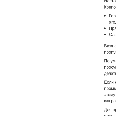
Насто
Крепо
Гор
яго
Пря
Сла
Важно
пропу
По ум
просу
делат
Если 
промы
этому
как ра
Для п
стекл