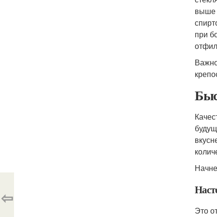
выше 
спирт
при б
отфил
Важно
крепо
Быс
Качес
будущ
вкусн
колич
Начне
Наст
⇦
Это о