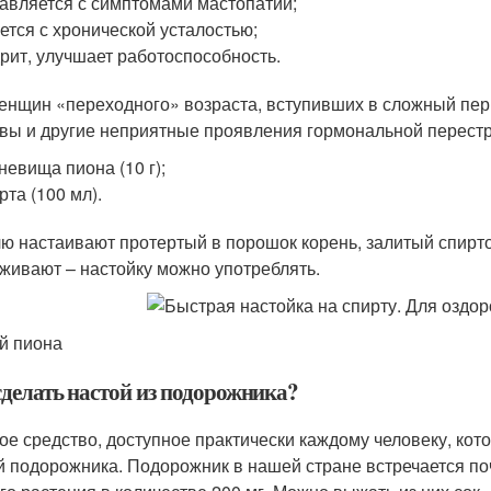
авляется с симптомами мастопатии;
ется с хронической усталостью;
рит, улучшает работоспособность.
енщин «переходного» возраста, вступивших в сложный пер
вы и другие неприятные проявления гормональной перестро
невища пиона (10 г);
рта (100 мл).
ю настаивают протертый в порошок корень, залитый спирт
живают – настойку можно употреблять.
й пиона
сделать настой из подорожника?
ое средство, доступное практически каждому человеку, кот
й подорожника. Подорожник в нашей стране встречается по