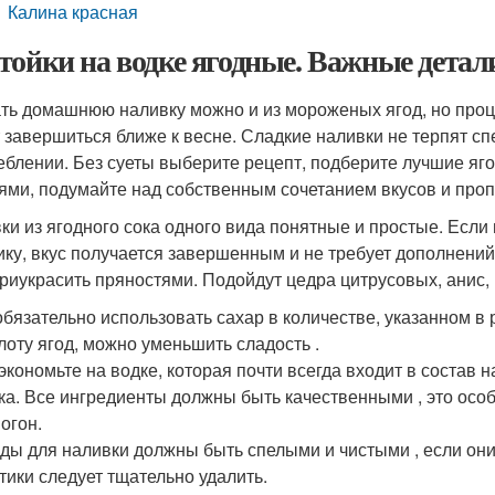
Калина красная
тойки на водке ягодные. Важные детал
ть домашнюю наливку можно и из мороженых ягод, но проце
 завершиться ближе к весне. Сладкие наливки не терпят сп
еблении. Без суеты выберите рецепт, подберите лучшие яг
ями, подумайте над собственным сочетанием вкусов и проп
ки из ягодного сока одного вида понятные и простые. Есл
ику, вкус получается завершенным и не требует дополнени
приукрасить пряностями. Подойдут цедра цитрусовых, анис, 
бязательно использовать сахар в количестве, указанном в 
лоту ягод, можно уменьшить сладость .
экономьте на водке, которая почти всегда входит в состав 
а. Все ингредиенты должны быть качественными , это осо
огон.
ды для наливки должны быть спелыми и чистыми , если они 
тики следует тщательно удалить.