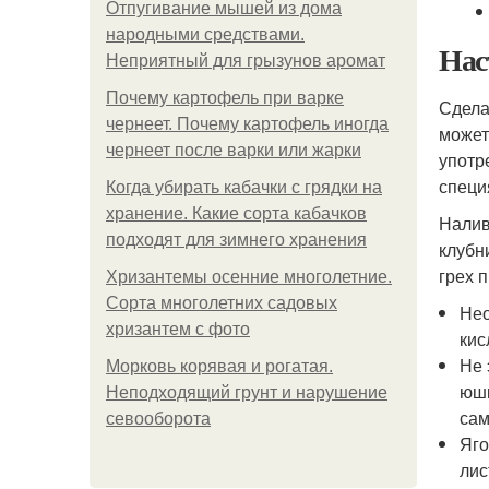
Отпугивание мышей из дома
народными средствами.
Нас
Неприятный для грызунов аромат
Почему картофель при варке
Сдела
чернеет. Почему картофель иногда
может
чернеет после варки или жарки
употр
специ
Когда убирать кабачки с грядки на
хранение. Какие сорта кабачков
Налив
подходят для зимнего хранения
клубн
грех 
Хризантемы осенние многолетние.
Сорта многолетних садовых
Нео
хризантем с фото
кис
Не 
Морковь корявая и рогатая.
юшк
Неподходящий грунт и нарушение
сам
севооборота
Яго
лис