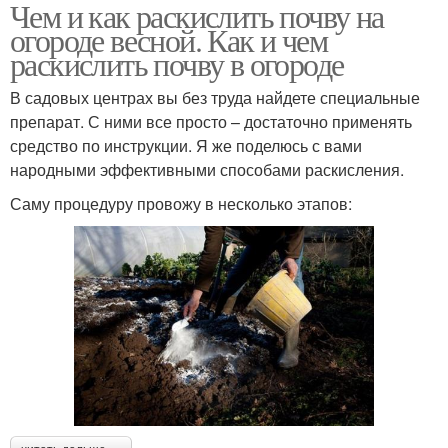
Чем и как раскислить почву на
Почвы на участке
Известняк в почву
огороде весной. Как и чем
раскислить почву в огороде
В садовых центрах вы без труда найдете специальные
препарат. С ними все просто – достаточно применять
средство по инструкции. Я же поделюсь с вами
народными эффективными способами раскисления.
Саму процедуру провожу в несколько этапов: