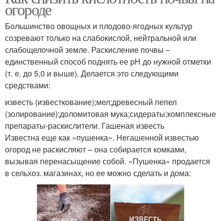
огороде
Большинство овощных и плодово-ягодных культур
созревают только на слабокислой, нейтральной или
слабощелочной земле. Раскисление почвы –
единственный способ поднять ее рН до нужной отметки
(т. е. до 5,0 и выше). Делается это следующими
средствами:
известь (известкование);мел;древесный пепел
(золирование);доломитовая мука;сидераты;комплексные
препараты-раскислители. Гашеная известь
Известна еще как «пушенка». Негашенной известью
огород не раскисляют – она собирается комками,
вызывая перенасыщение собой. «Пушенка» продается
в сельхоз. магазинах, но ее можно сделать и дома: