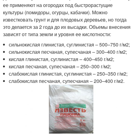
ее применяют на огородах под быстрорастущие
культуры (помидоры, огурцы, кабачки). Можно
известковать грунт и для плодовых деревьев, но тогда
это делается за 2 года до их высадки. Объемы внесения
зависят от типа земли и уровня ее кислотности:
сильнокислая глинистая, суглинистая – 500–750 г/м
2
;
сильнокислая песчаная, супесчаная – 300–400 г/м
2
;
кислая глинистая, суглинистая – 400–450 г/м
2
;
кислая песчаная, супесчаная – 250–300 г/м
2
;
слабокислая глинистая, суглинистая – 250–350 г/м
2
;
слабокислая песчаная, супесчаная – 200–400 г/м
2
.