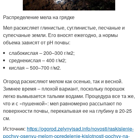
Распределение мела на грядке
Мел раскисляет глинистые, суглинистые, песчаные и
супесчаные земли. Его вносят ежегодно, а нормы
объема зависят от рН почвы:
слабокислая – 200–300 г/м
2
;
среднекислая – 400 г/м
2
;
кислая – 500–700 г/м
2
.
Огород раскисляют мелом как осенью, так и весной.
Зимнее время – плохой вариант, поскольку порошок
легко вымывается талыми водами. Процедура все та же,
что и с «пушенкой»: мел равномерно рассыпают по
поверхности почвы, перекапывая ее на глубину в 20-25
см.
Источник:
https://ogorod.zelynyjsad.info/novosti/raskislenie-
pochvy-osenyu-melom-opredelenie-kislotnosti-pochvy-na-