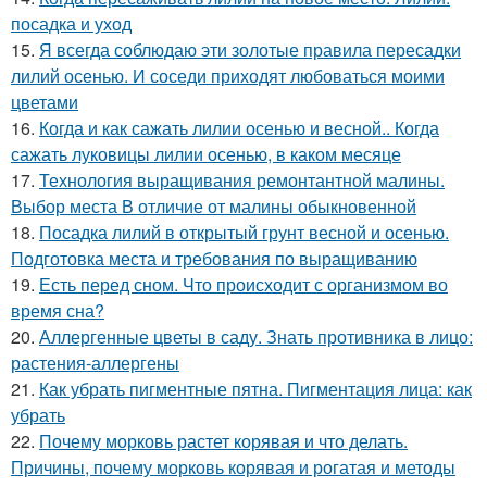
посадка и уход
15.
Я всегда соблюдаю эти золотые правила пересадки
лилий осенью. И соседи приходят любоваться моими
цветами
16.
Когда и как сажать лилии осенью и весной.. Когда
сажать луковицы лилии осенью, в каком месяце
17.
Технология выращивания ремонтантной малины.
Выбор места В отличие от малины обыкновенной
18.
Посадка лилий в открытый грунт весной и осенью.
Подготовка места и требования по выращиванию
19.
Есть перед сном. Что происходит с организмом во
время сна?
20.
Аллергенные цветы в саду. Знать противника в лицо:
растения-аллергены
21.
Как убрать пигментные пятна. Пигментация лица: как
убрать
22.
Почему морковь растет корявая и что делать.
Причины, почему морковь корявая и рогатая и методы