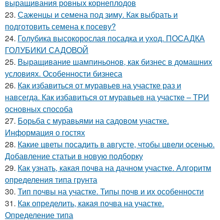
выращивания ровных корнеплодов
23.
Саженцы и семена под зиму. Как выбрать и
подготовить семена к посеву?
24.
Голубика высокорослая посадка и уход. ПОСАДКА
ГОЛУБИКИ САДОВОЙ
25.
Выращивание шампиньонов, как бизнес в домашних
условиях. Особенности бизнеса
26.
Как избавиться от муравьев на участке раз и
навсегда. Как избавиться от муравьев на участке – ТРИ
основных способа
27.
Борьба с муравьями на садовом участке.
Информация о гостях
28.
Какие цветы посадить в августе, чтобы цвели осенью.
Добавление статьи в новую подборку
29.
Как узнать, какая почва на дачном участке. Алгоритм
определения типа грунта
30.
Тип почвы на участке. Типы почв и их особенности
31.
Как определить, какая почва на участке.
Определение типа