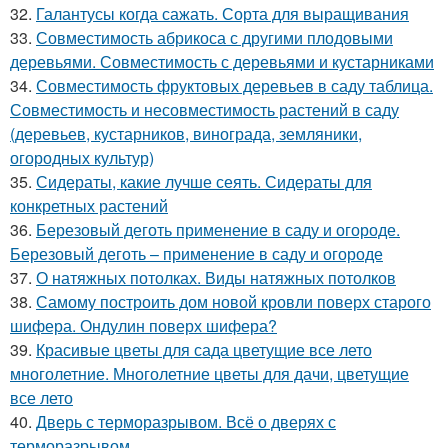
32.
Галантусы когда сажать. Сорта для выращивания
33.
Совместимость абрикоса с другими плодовыми
деревьями. Совместимость с деревьями и кустарниками
34.
Совместимость фруктовых деревьев в саду таблица.
Совместимость и несовместимость растений в саду
(деревьев, кустарников, винограда, земляники,
огородных культур)
35.
Сидераты, какие лучше сеять. Сидераты для
конкретных растений
36.
Березовый деготь применение в саду и огороде.
Березовый деготь – применение в саду и огороде
37.
О натяжных потолках. Виды натяжных потолков
38.
Самому построить дом новой кровли поверх старого
шифера. Ондулин поверх шифера?
39.
Красивые цветы для сада цветущие все лето
многолетние. Многолетние цветы для дачи, цветущие
все лето
40.
Дверь с терморазрывом. Всё о дверях с
терморазрывом