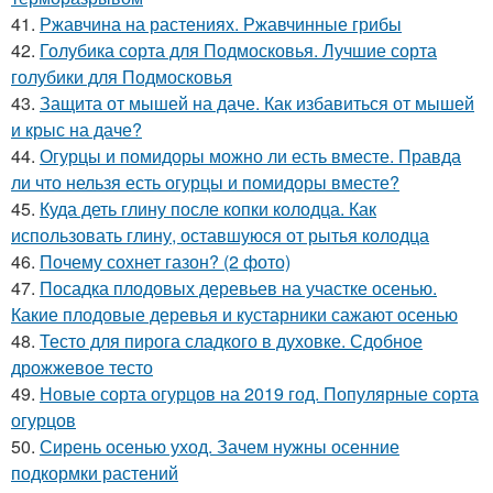
41.
Ржавчина на растениях. Ржавчинные грибы
42.
Голубика сорта для Подмосковья. Лучшие сорта
голубики для Подмосковья
43.
Защита от мышей на даче. Как избавиться от мышей
и крыс на даче?
44.
Огурцы и помидоры можно ли есть вместе. Правда
ли что нельзя есть огурцы и помидоры вместе?
45.
Куда деть глину после копки колодца. Как
использовать глину, оставшуюся от рытья колодца
46.
Почему сохнет газон? (2 фото)
47.
Посадка плодовых деревьев на участке осенью.
Какие плодовые деревья и кустарники сажают осенью
48.
Тесто для пирога сладкого в духовке. Сдобное
дрожжевое тесто
49.
Новые сорта огурцов на 2019 год. Популярные сорта
огурцов
50.
Сирень осенью уход. Зачем нужны осенние
подкормки растений