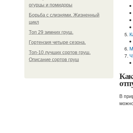
огурцы и помидоры
Борьба с слизнями. Жизненный
цикл
Топ 29 зимних груш.
К
Гортензия четыре сезона.
М
Топ-10 лучших сортов груш.
Ч
Описание сортов груш
Как
отп
В при
можно