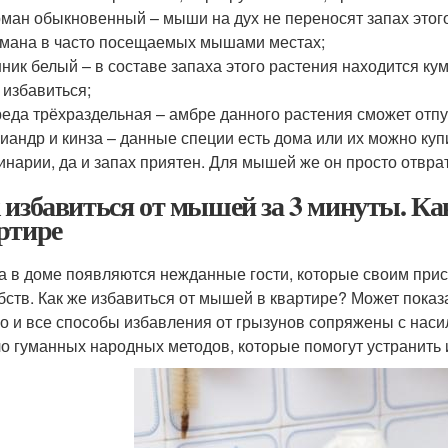
ман обыкновенный – мыши на дух не переносят запах этого
мана в часто посещаемых мышами местах;
ник белый – в составе запаха этого растения находится ку
 избавиться;
еда трёхраздельная – амбре данного растения сможет отпу
иандр и кинза – данные специи есть дома или их можно куп
инарии, да и запах приятен. Для мышей же он просто отвра
 избавиться от мышей за 3 минуты. Ка
ртире
а в доме появляются нежданные гости, которые своим прис
бств. Как же избавиться от мышей в квартире? Может показ
о и все способы избавления от грызунов сопряжены с наси
о гуманных народных методов, которые помогут устранить 