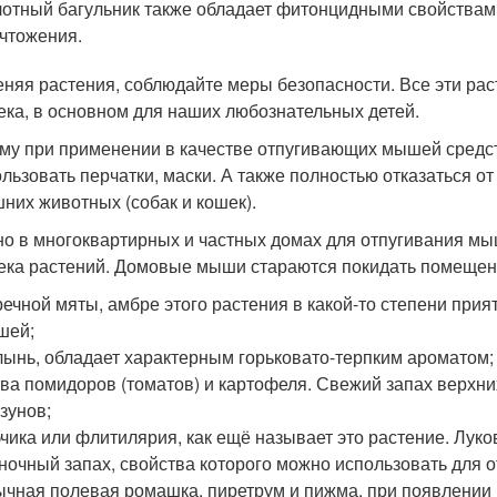
отный багульник также обладает фитонцидными свойствам
чтожения.
няя растения, соблюдайте меры безопасности. Все эти раст
ека, в основном для наших любознательных детей.
му при применении в качестве отпугивающих мышей средст
ользовать перчатки, маски. А также полностью отказаться о
них животных (собак и кошек).
о в многоквартирных и частных домах для отпугивания мы
ека растений. Домовые мыши стараются покидать помещения
ечной мяты, амбре этого растения в какой-то степени прия
шей;
ынь, обладает характерным горьковато-терпким ароматом;
ва помидоров (томатов) и картофеля. Свежий запах верхних
зунов;
чика или флитилярия, как ещё называет это растение. Лук
ночный запах, свойства которого можно использовать для 
чная полевая ромашка, пиретрум и пижма, при появлении г