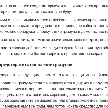
тря на внешнее сходство, крысы и мыши являются врагами
тории эти грызуны никогда жить не будут
ичии от крыс, мышки менее агрессивные и редко причиняют 
ные не нападают и предпочитают в принципе избегать конт
ко можно обнаружить присутствие грызуна в доме, только 
 важно отметить, что мышки значительно меньше крыс, поэт
 часто своими действиями люди создают благоприятную об
е всего мы хотели бы поговорить о превентивных мерах.
предотвратить появление грызунов
следовать следующим советам, то можно защитить свой дом
 правило, грызуны селятся в щелях стен и дырках в полу, п
азовавшиеся отверстия всегда тщательно заделывались. П
ую щель, так что относитесь серьезно даже к самым малень
зу же заделывайте ее цементом или ставьте железное препя
, перекрыв ему все ходы, чем потом искать средство для б