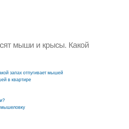
осят мыши и крысы. Какой
акой запах отпугивает мышей
шей в квартире
ши?
в мышеловку