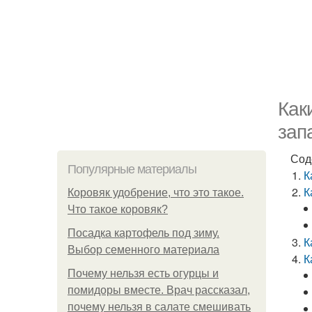
Как
зап
Сод
Популярные материалы
К
К
Коровяк удобрение, что это такое.
Что такое коровяк?
Посадка картофель под зиму.
К
Выбор семенного материала
К
Почему нельзя есть огурцы и
помидоры вместе. Врач рассказал,
почему нельзя в салате смешивать