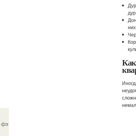
Дур
дур
Дон
них
Чер
Кор
кул
Как
ква
Иногд
неудо
сложн
немал
⇦