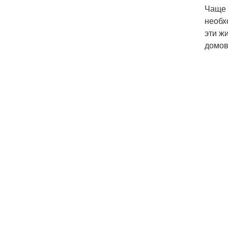
Чаще 
необх
эти ж
домов