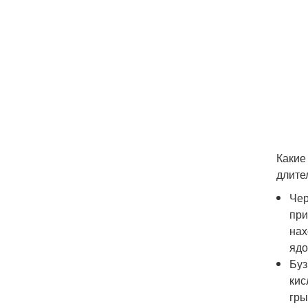
Какие
длите
Чер
при
нах
ядо
Буз
кис
гры