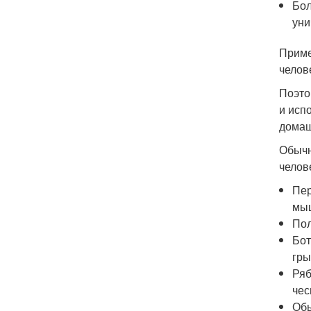
Бол
уни
Приме
челов
Поэто
и исп
домаш
Обычн
челов
Пер
мы
Пол
Бот
гры
Ряб
чес
Обы