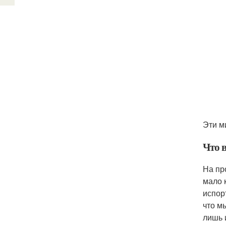
Эти м
Что 
На пр
мало 
испор
что м
лишь 