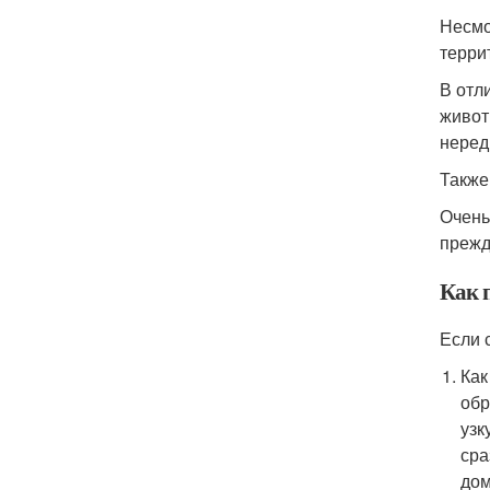
Несмо
терри
В отл
живот
неред
Также
Очень
прежд
Как 
Если 
Как
обр
узк
сра
дом