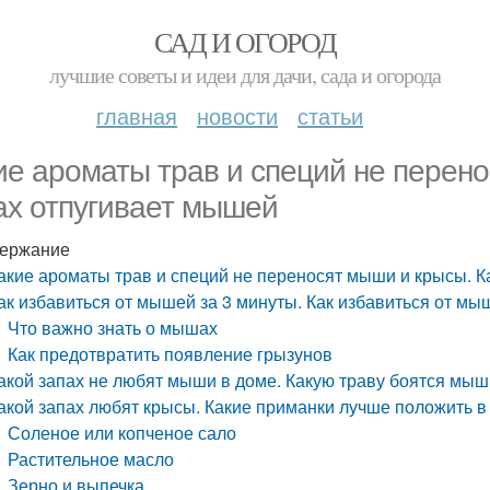
САД И ОГОРОД
лучшие советы и идеи для дачи, сада и огорода
главная
новости
статьи
ие ароматы трав и специй не перен
ах отпугивает мышей
ержание
акие ароматы трав и специй не переносят мыши и крысы. К
ак избавиться от мышей за 3 минуты. Как избавиться от мы
Что важно знать о мышах
Как предотвратить появление грызунов
акой запах не любят мыши в доме. Какую траву боятся мы
акой запах любят крысы. Какие приманки лучше положить 
Соленое или копченое сало
Растительное масло
Зерно и выпечка