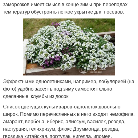
заморозков имеет смысл в конце зимы при перепадах
температур обустроить легкое укрытие для посевов.
Эффектными однолетниками, например, лобулярией (на
фото) удобно засеять под зиму самостоятельно
сделанные клумбы из досок
Список цветущих культиваров-однолеток довольно
широк. Помимо перечисленных в него входят немофила,
амарант, вербена, иберис, алиссум, василек, резеда,
настурция, гелихризум, флокс Друммонда, резеда,
гвоздика китайская, портулак, нигелла, ипомея,