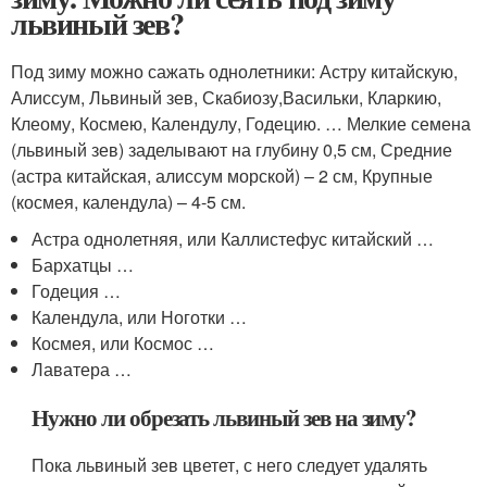
львиный зев?
Под зиму можно сажать однолетники: Астру китайскую,
Алиссум, Львиный зев, Скабиозу,Васильки, Кларкию,
Клеому, Космею, Календулу, Годецию. … Мелкие семена
(львиный зев) заделывают на глубину 0,5 см, Средние
(астра китайская, алиссум морской) – 2 см, Крупные
(космея, календула) – 4-5 см.
Астра однолетняя, или Каллистефус китайский …
Бархатцы …
Годеция …
Календула, или Ноготки …
Космея, или Космос …
Лаватера …
Нужно ли обрезать львиный зев на зиму?
Пока львиный зев цветет, с него следует удалять