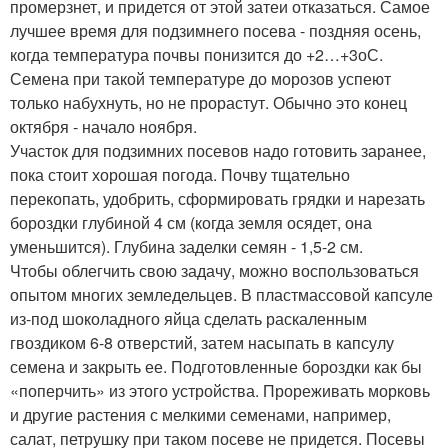
промерзнет, и придется от этой затеи отказаться. Самое
лучшее время для подзимнего посева - поздняя осень,
когда температура почвы понизится до +2…+3оС.
Семена при такой температуре до морозов успеют
только набухнуть, но не прорастут. Обычно это конец
октября - начало ноября.
Участок для подзимних посевов надо готовить заранее,
пока стоит хорошая погода. Почву тщательно
перекопать, удобрить, сформировать грядки и нарезать
бороздки глубиной 4 см (когда земля осядет, она
уменьшится). Глубина заделки семян - 1,5-2 см.
Чтобы облегчить свою задачу, можно воспользоваться
опытом многих земледельцев. В пластмассовой капсуле
из-под шоколадного яйца сделать раскаленным
гвоздиком 6-8 отверстий, затем насыпать в капсулу
семена и закрыть ее. Подготовленные бороздки как бы
«поперчить» из этого устройства. Прореживать морковь
и другие растения с мелкими семенами, например,
салат, петрушку при таком посеве не придется. Посевы