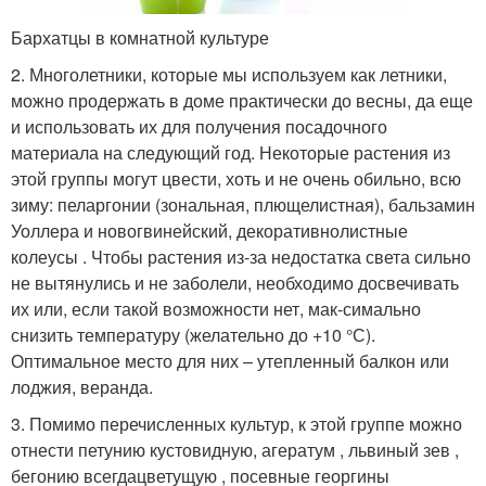
Бархатцы в комнатной культуре
2. Многолетники, которые мы используем как летники,
можно продержать в доме практически до весны, да еще
и использовать их для получения посадочного
материала на следующий год. Некоторые растения из
этой группы могут цвести, хоть и не очень обильно, всю
зиму: пеларгонии (зональная, плющелистная), бальзамин
Уоллера и новогвинейский, декоративнолистные
колеусы . Чтобы растения из-за недостатка света сильно
не вытянулись и не заболели, необходимо досвечивать
их или, если такой возможности нет, мак-симально
снизить температуру (желательно до +10 °С).
Оптимальное место для них – утепленный балкон или
лоджия, веранда.
3. Помимо перечисленных культур, к этой группе можно
отнести петунию кустовидную, агератум , львиный зев ,
бегонию всегдацветущую , посевные георгины