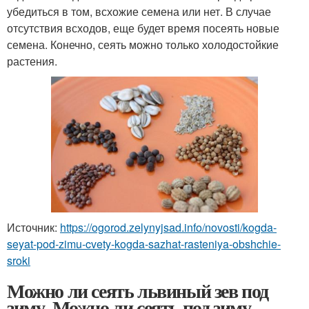
убедиться в том, всхожие семена или нет. В случае
отсутствия всходов, еще будет время посеять новые
семена. Конечно, сеять можно только холодостойкие
растения.
Источник:
https://ogorod.zelynyjsad.info/novosti/kogda-
seyat-pod-zimu-cvety-kogda-sazhat-rasteniya-obshchie-
sroki
Можно ли сеять львиный зев под
зиму. Можно ли сеять под зиму