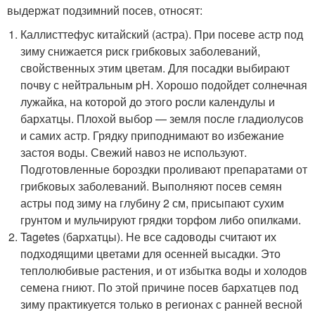
выдержат подзимний посев, относят:
Каллисттефус китайский (астра). При посеве астр под
зиму снижается риск грибковых заболеваний,
свойственных этим цветам. Для посадки выбирают
почву с нейтральным pH. Хорошо подойдет солнечная
лужайка, на которой до этого росли календулы и
бархатцы. Плохой выбор — земля после гладиолусов
и самих астр. Грядку приподнимают во избежание
застоя воды. Свежий навоз не используют.
Подготовленные бороздки проливают препаратами от
грибковых заболеваний. Выполняют посев семян
астры под зиму на глубину 2 см, присыпают сухим
грунтом и мульчируют грядки торфом либо опилками.
Tagetes (бархатцы). Не все садоводы считают их
подходящими цветами для осенней высадки. Это
теплолюбивые растения, и от избытка воды и холодов
семена гниют. По этой причине посев бархатцев под
зиму практикуется только в регионах с ранней весной