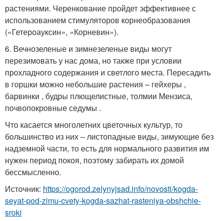
растениями. Черенкование пройдет эффективнее с
использованием стимуляторов корнеобразования
(«Гетероауксин», «Корневин»).
6. Вечнозеленые и зимнезеленые виды могут
перезимовать у нас дома, но также при условии
прохладного содержания и светлого места. Пересадить
в горшки можно небольшие растения – гейхеры ,
барвинки , будры плющелистные, толмии Мензиса,
почвопокровные седумы .
Что касается многолетних цветочных культур, то
большинство из них – листопадные виды, зимующие без
надземной части, то есть для нормального развития им
нужен период покоя, поэтому забирать их домой
бессмысленно.
Источник:
https://ogorod.zelynyjsad.info/novosti/kogda-
seyat-pod-zimu-cvety-kogda-sazhat-rasteniya-obshchie-
sroki