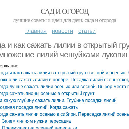
САД И ОГОРОД
лучшие советы и идеи для дачи, сада и огорода
главная
новости
статьи
да и как сажать лилии в открытый гр
множение лилий чешуйками лукови
ержание
огда и как сажать лилии в открытый грунт весной и осенью
ожно ли сажать лилии в ноябре. Посадка лилий осенью: ког
огда лучше сажать лилии осенью или весной. Выбор места 
огда сажать пионы осенью в открытый грунт
а какую глубину сажать лилии. Глубина посадки лилий
оздняя посадка лилий. Когда сажать
огда сажать лилии осенью в сибири. Пересадка лилий осень
Зачем лилиям нужна пересадка
Преимущества осенней пересадки