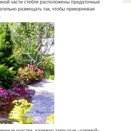
емной части стебля расположены придаточные
лательно размещать так, чтобы прикорневая
.
щенные участки, надежно закрытые «ширмой»