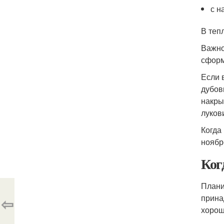
с н
В теп
Важно
сформ
Если 
дубов
накры
луков
Когда
ноябр
Ког
Плани
прина
⇦
хорош