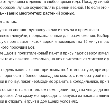
 от луковицы отделяют в любое время года. Посадку лилий 
 образом, лучше осуществлять ранней весной. Но если это 
аживанию многолетних растений осенью.
 это так:
уратно достают луковицу лилии из земли и промывают.
еляют чешуйки, предназначенные для размножения. Выбира
ую промывают чистой водой и помещают на 15 минут в рас
ного просушивают.
ещают в полиэтиленовый пакет и присыпают сверху измел
ли таких пакетов несколько, на них прикрепляют этикетки с 
 недель пакеты хранят при комнатной температуре, пример
ы переносят в более прохладное место, с температурой в п
ки в почву, пакет необходимо хранить в холодильнике, при т
 оставить пакет в теплом помещении, тогда на чешуе до ве
корешки. Или сразу же пересадить чешуйки из пакета в ящик
ки в открытый грунт в домашних условиях.