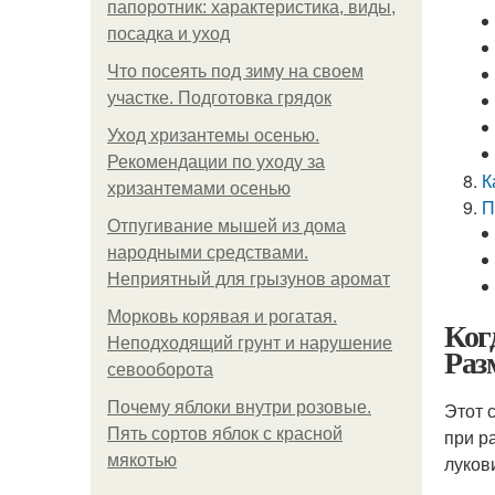
папоротник: характеристика, виды,
посадка и уход
Что посеять под зиму на своем
участке. Подготовка грядок
Уход хризантемы осенью.
Рекомендации по уходу за
К
хризантемами осенью
П
Отпугивание мышей из дома
народными средствами.
Неприятный для грызунов аромат
Морковь корявая и рогатая.
Ког
Неподходящий грунт и нарушение
Раз
севооборота
Почему яблоки внутри розовые.
Этот 
Пять сортов яблок с красной
при р
мякотью
луков