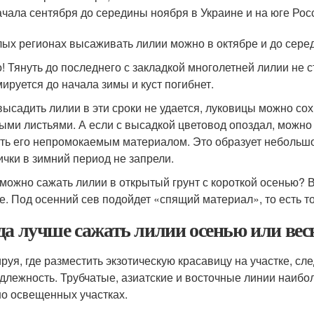
ачала сентября до середины ноября в Украине и на юге Рос
лых регионах высаживать лилии можно в октябре и до серед
! Тянуть до последнего с закладкой многолетней лилии не 
ируется до начала зимы и куст погибнет.
высадить лилии в эти сроки не удается, луковицы можно со
ыми листьями. А если с высадкой цветовод опоздал, можно
ть его непромокаемым материалом. Это образует небольшо
ички в зимний период не запрели.
 можно сажать лилии в открытый грунт с короткой осенью? 
е. Под осенний сев подойдет «спящий материал», то есть тот
да лучше сажать лилии осенью или вес
руя, где разместить экзотическую красавицу на участке, сл
длежность. Трубчатые, азиатские и восточные линии наибо
о освещенных участках.