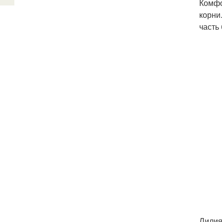
Комфо
корни
часть
Лилия