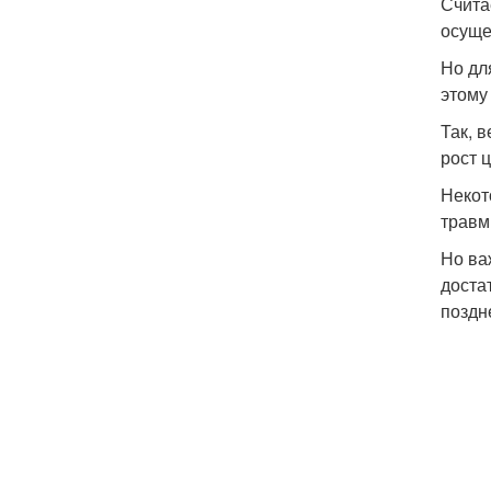
Счита
осуще
Но дл
этому
Так, 
рост ц
Некот
травм
Но ва
доста
поздн