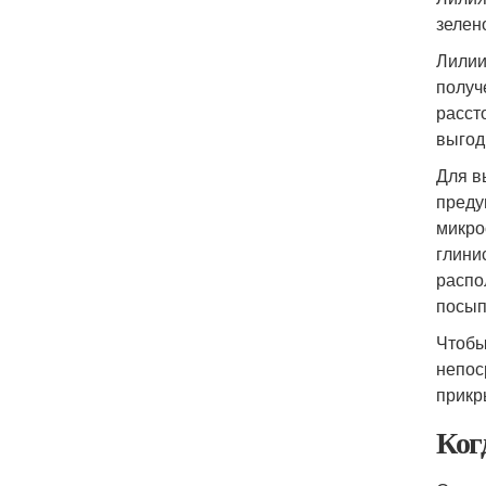
зелен
Лилии
получ
расст
выгод
Для в
преду
микро
глини
распо
посып
Чтобы
непос
прикр
Ког