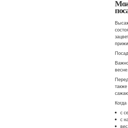
Мож
пос
Высаж
состо
зацве
прижи
Посад
Важно
весне
Перед
также
сажаю
Когда
с с
с н
вес