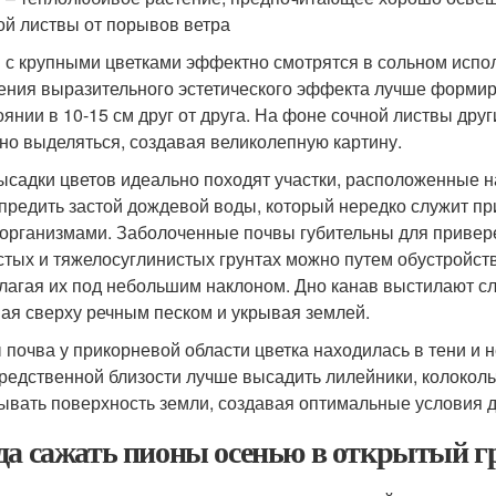
ой листвы от порывов ветра
 с крупными цветками эффектно смотрятся в сольном испо
ения выразительного эстетического эффекта лучше формир
оянии в 10-15 см друг от друга. На фоне сочной листвы дру
но выделяться, создавая великолепную картину.
ысадки цветов идеально походят участки, расположенные 
предить застой дождевой воды, который нередко служит п
организмами. Заболоченные почвы губительны для привере
стых и тяжелосуглинистых грунтах можно путем обустройст
лагая их под небольшим наклоном. Дно канав выстилают сл
ая сверху речным песком и укрывая землей.
 почва у прикорневой области цветка находилась в тени и 
редственной близости лучше высадить лилейники, колокольч
ывать поверхность земли, создавая оптимальные условия 
да сажать пионы осенью в открытый г