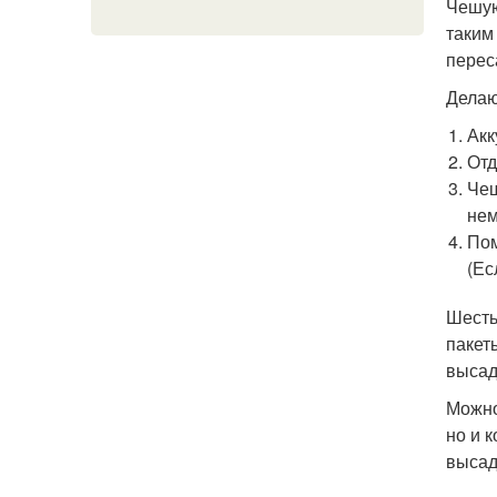
Чешую
таким
перес
Делают
Акк
Отд
Чеш
нем
Пом
(Ес
Шесть
пакет
высад
Можно
но и 
высад