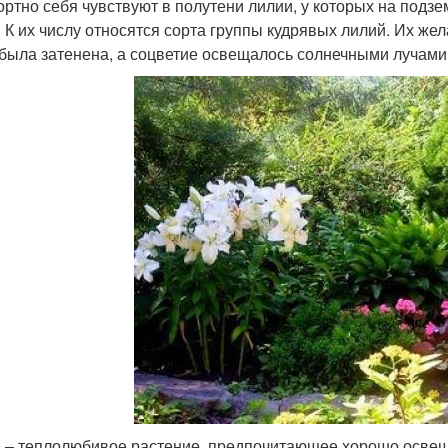
ртно себя чувствуют в полутени лилии, у которых на подз
. К их числу относятся сорта группы кудрявых лилий. Их же
 была затенена, а соцветие освещалось солнечными лучами
 – теплолюбивое растение, предпочитающее хорошо осве