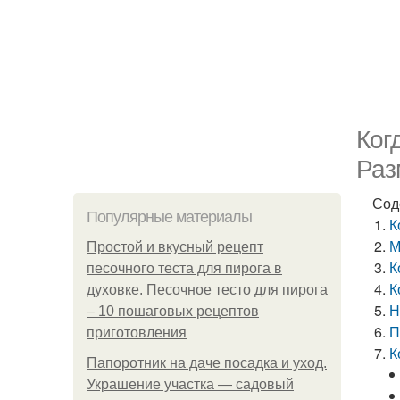
Ког
Раз
Сод
Популярные материалы
К
М
Простой и вкусный рецепт
К
песочного теста для пирога в
К
духовке. Песочное тесто для пирога
Н
– 10 пошаговых рецептов
П
приготовления
К
Папоротник на даче посадка и уход.
Украшение участка — садовый