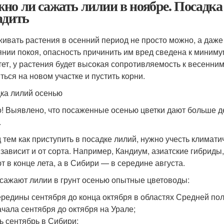
но ли сажать лилии в ноябре. Посадка 
адить
ивать растения в осенний период не просто можно, а даже
янии покоя, опасность причинить им вред сведена к миним
тет, у растения будет высокая сопротивляемость к весенним
ться на новом участке и пустить корни.
ка лилий осенью
! Выявлено, что посаженные осенью цветки дают больше д
.
 тем как приступить в посадке лилий, нужно учесть климат
 зависит и от сорта. Например, Кандиум, азиатские гибриды
т в конце лета, а в Сибири — в середине августа.
 сажают лилии в грунт осенью опытные цветоводы:
ередины сентября до конца октября в областях Средней по
ачала сентября до октября на Урале;
ь сентябрь в Сибири;