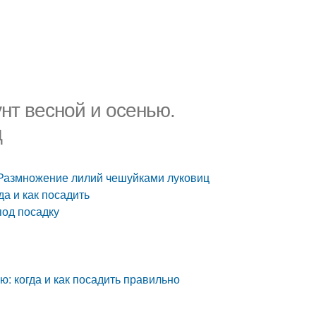
унт весной и осенью.
ц
. Размножение лилий чешуйками луковиц
да и как посадить
под посадку
ю: когда и как посадить правильно