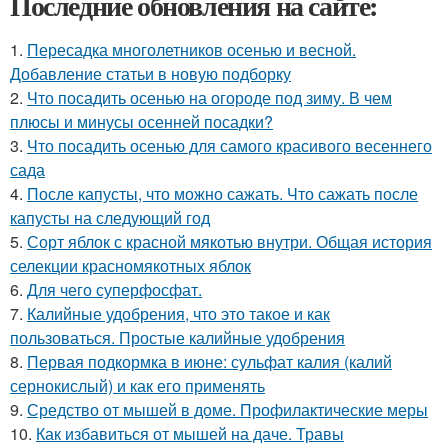
Последние обновления на сайте:
1.
Пересадка многолетников осенью и весной.
Добавление статьи в новую подборку
2.
Что посадить осенью на огороде под зиму. В чем
плюсы и минусы осенней посадки?
3.
Что посадить осенью для самого красивого весеннего
сада
4.
После капусты, что можно сажать. Что сажать после
капусты на следующий год
5.
Сорт яблок с красной мякотью внутри. Общая история
селекции красномякотных яблок
6.
Для чего суперфосфат.
7.
Калийные удобрения, что это такое и как
пользоваться. Простые калийные удобрения
8.
Первая подкормка в июне: сульфат калия (калий
сернокислый) и как его применять
9.
Средство от мышей в доме. Профилактические меры
10.
Как избавиться от мышей на даче. Травы