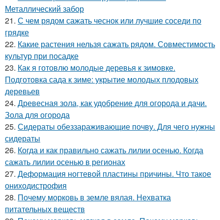
Металлический забор
21.
С чем рядом сажать чеснок или лучшие соседи по
грядке
22.
Какие растения нельзя сажать рядом. Совместимость
культур при посадке
23.
Как я готовлю молодые деревья к зимовке.
Подготовка сада к зиме: укрытие молодых плодовых
деревьев
24.
Древесная зола, как удобрение для огорода и дачи.
Зола для огорода
25.
Сидераты обеззараживающие почву. Для чего нужны
сидераты
26.
Когда и как правильно сажать лилии осенью. Когда
сажать лилии осенью в регионах
27.
Деформация ногтевой пластины причины. Что такое
ониходистрофия
28.
Почему морковь в земле вялая. Нехватка
питательных веществ