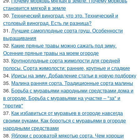
29.
Почему морковь мягкая в земле. Почему морковь
становится мягкой в земле
30.
Технический виноград, что это. Технический и
столовый виноград. Есть ли разница?
31.
Лучшие самоплодные сорта груш. Особенности
выращивания
32.
Какие пряные травы можно сажать под зиму.
Осенние пряные травы на моем огороде
33.
Крупноплодные сорта жимолости для средней
полосы. Сорта жимолости: ранние, крупные и сладкие
34.
Ирисы на зиму. Добавление статьи в новую подборку
35.
Малина ранняя сорта. Традиционные сорта малины
36.
Борьба с муравьями народными средствами дома и
в огороде. Борьба с муравьями на участке – "за" и
"против"
37.
Как избавиться от муравьев в огороде навсегда
своими руками. Как бороться с муравьями в огороде
народными средствами
38.
Яблоки с розоватой мякотью сорта. Чем хороши