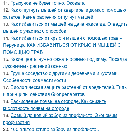
11.
Грызунов не будет точно. Эковата
12.
Как отпугнуть мышей от квартиры и дома с помощью
запахов. Какие растения отпугнут мышей
13.
Как избавиться от мышей на даче навсегда. Отвадить
мышей с участка: 6 способов
14.
Как избавиться от крыс и мышей с помощью трав »
Перуница. КАК ИЗБАВИТЬСЯ ОТ КРЫС И МЫШЕЙ С
ПОМОЩЬЮ ТРАВ
15.
Какие цветы нужно сажать осенью под зиму. Посадка
луковичных растений осенью
16.
Груша соседство с другими деревьями и кустами.
Особенности совместимости
17.
Биологическая защита растений от вредителей. Типы
и принципы действия биопрепаратов
18.
Раскисление почвы на огороде. Как снизить
кислотность почвы на огороде
19.
Самый дешевый забор из профлиста. Экономим
профнастил
20.
100 альтернатива забору из профлиста..