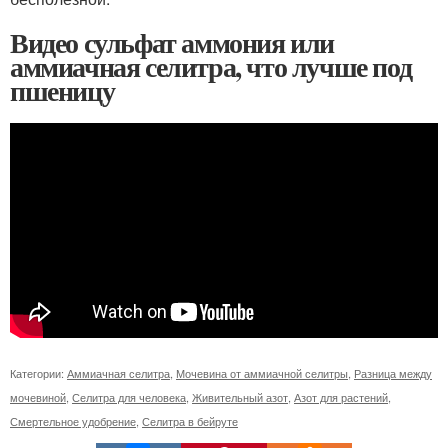
Видео сульфат аммония или
аммиачная селитра, что лучше под
пшеницу
Категории:
Аммиачная селитра
,
Мочевина от аммиачной селитры
,
Разница между
мочевиной
,
Селитра для человека
,
Живительный азот
,
Азот для растений
,
Смертельное удобрение
,
Селитра в бейруте