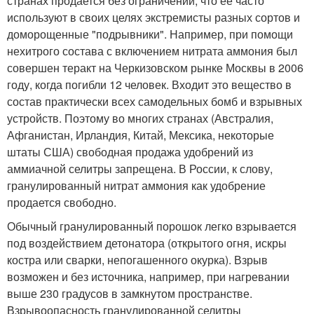
странах продается без ограничений, что ее часто
используют в своих целях экстремисты разных сортов и
доморощенные "подрывники". Например, при помощи
нехитрого состава с включением нитрата аммония был
совершен теракт на Черкизовском рынке Москвы в 2006
году, когда погибли 12 человек. Входит это вещество в
состав практически всех самодельных бомб и взрывных
устройств. Поэтому во многих странах (Австралия,
Афганистан, Ирландия, Китай, Мексика, некоторые
штаты США) свободная продажа удобрений из
аммиачной селитры запрещена. В России, к слову,
гранулированный нитрат аммония как удобрение
продается свободно.
Обычный гранулированный порошок легко взрывается
под воздействием детонатора (открытого огня, искры
костра или сварки, непогашенного окурка). Взрыв
возможен и без источника, например, при нагревании
выше 230 градусов в замкнутом пространстве.
Взрывоопасность гранулированной селитры