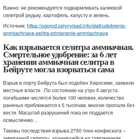
Важно: не рекомендуется подкармливать калиевой
селитрой редьку, картофель, капусту и зелень.
Источник:
https://ogorod.zelynyjsad.info/stati/udobrenie-
ammiachnaya-selitra-primenenie-ammiachnaya
Как взрывается селитра аммиачная.
Смертельное удобрение: за 6 лет
хранения аммиачная селитра в
Бейруте могла взорваться сама
Взрыв в порту Бейрута был подобен Хиросиме, заявили
местные власти . По состоянию на утро 5 августа
погибшими числятся более 100 человек, количество
раненых приближается к 5 тысячам, многие пропали без
вести. Масштаб разрушений пока не поддается
осмыслению…
Таковы последствия взрыва 2750 тонн конфиската –
аммиачной селитры, хранившейся на таможенном