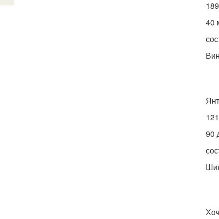
189
40 
сос
Вин
Янт
121
90 
сос
Шип
Хоч