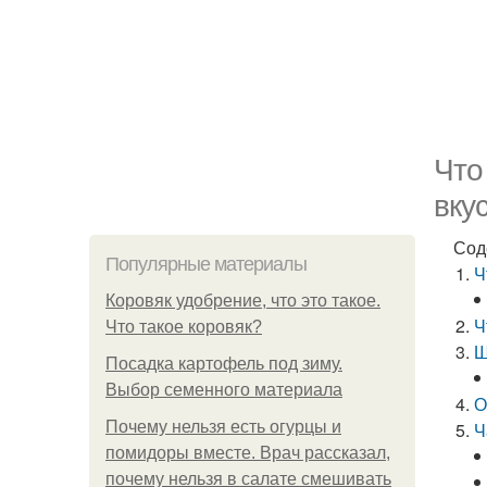
Что
вку
Сод
Популярные материалы
Ч
Коровяк удобрение, что это такое.
Ч
Что такое коровяк?
Ш
Посадка картофель под зиму.
Выбор семенного материала
О
Почему нельзя есть огурцы и
Ч
помидоры вместе. Врач рассказал,
почему нельзя в салате смешивать