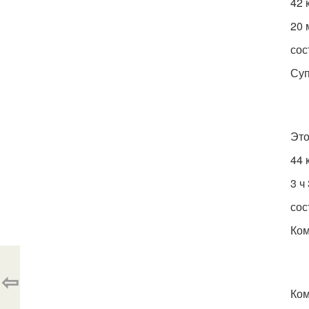
42 
20 
сос
Суп
Это
44 
3 ч
сос
Ком
⇦
Ком