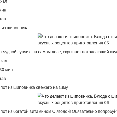
ккал
мин
тав
 из шиповника
т чудной супчик, на самом деле, скрывает потрясающий вкус
ккал
 30 мин
тав
пот из шиповника свежего на зиму
пот из богатой витамином С ягодой! Обязательно попробуй