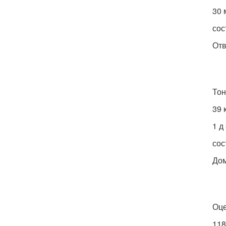
30 
сос
Отв
Тон
39 
1 д
сос
Дом
Оце
118