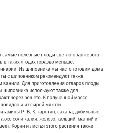
 и самые полезные плоды светло-оранжевого
ов в таких ягодах гораздо меньше.
инарии. Из шиповника мы часто готовим дома
пты с шиповником рекомендуют также
м ванили. Для приготовления отваров плоды
ы шиповника используют также для
рают через решето. К полученной массе
 повидло и из сырой мякоти.
тамины Р, В, К, каротин, сахара, дубильные
акже соли калия, железо, кальций, магний и
ет. Корни и листья этого растения также