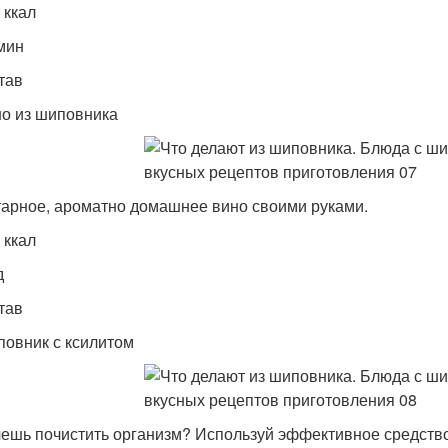
 ккал
мин
тав
о из шиповника
арное, ароматно домашнее вино своими руками.
 ккал
д
тав
овник с ксилитом
ешь почистить организм? Используй эффективное средство