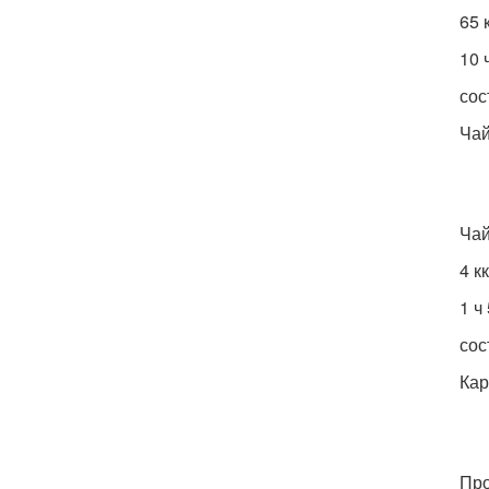
65 
10 
сос
Чай
Чай
4 к
1 ч
сос
Кар
Про