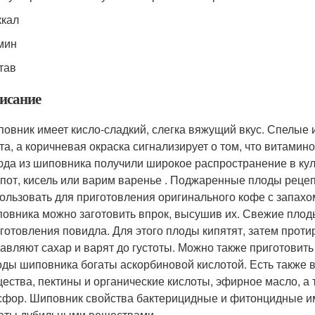
ккал
мин
тав
исание
овник имеет кисло-сладкий, слегка вяжущий вкус. Спелые
та, а коричневая окраска сигнализирует о том, что витамин
да из шиповника получили широкое распространение в кул
пот, кисель или варим варенье . Поджаренные плоды реце
ользовать для приготовления оригинального кофе с запахо
овника можно заготовить впрок, высушив их. Свежие плод
готовления повидла. Для этого плоды кипятят, затем проти
авляют сахар и варят до густоты. Можно также приготовить
ды шиповника богаты аскорбиновой кислотой. Есть также ви
ества, пектины и органические кислоты, эфирное масло, а т
фор. Шиповник свойства бактерицидные и фитонцидные име
аты дубильными веществами.