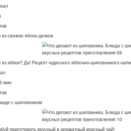
ккал
ч
тав
 из свежих яблок-дичков
 из яблок? Да! Рецепт чудесного яблочно-шиповникого напи
кал
 5 мин
тав
каде с шиповником
буй приготовить вкусный и ароматный красный чай!