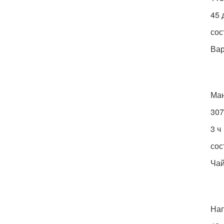
45 
сос
Вар
Ман
307
3 ч
сос
Чай
Нап