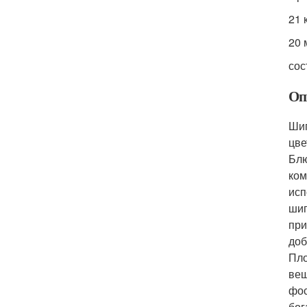
21 
20 
сос
Оп
Шип
цве
Блю
ком
исп
шип
при
доб
Пло
вещ
фос
бог