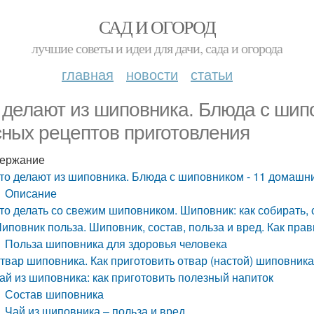
САД И ОГОРОД
лучшие советы и идеи для дачи, сада и огорода
главная
новости
статьи
 делают из шиповника. Блюда с шип
сных рецептов приготовления
ержание
то делают из шиповника. Блюда с шиповником - 11 домашн
Описание
то делать со свежим шиповником. Шиповник: как собирать, 
иповник польза. Шиповник, состав, польза и вред. Как пра
Польза шиповника для здоровья человека
твар шиповника. Как приготовить отвар (настой) шиповник
ай из шиповника: как приготовить полезный напиток
Состав шиповника
Чай из шиповника – польза и вред