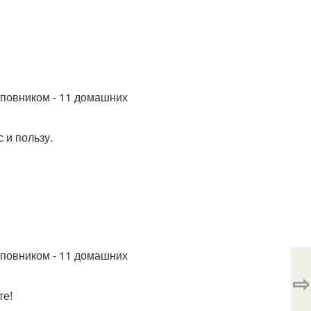
 и пользу.
⇨
те!