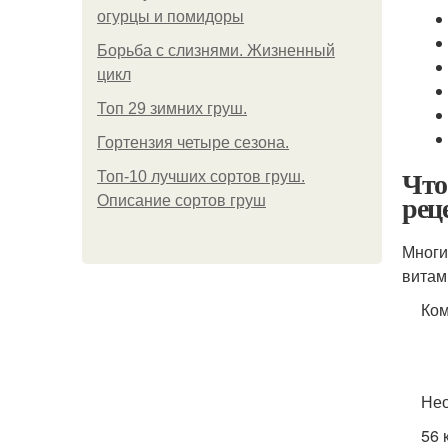
огурцы и помидоры
Борьба с слизнями. Жизненный
цикл
Топ 29 зимних груш.
Гортензия четыре сезона.
Что
Топ-10 лучших сортов груш.
рец
Описание сортов груш
Многи
витам
Ком
Нео
56 