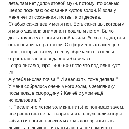
лета, там нет доломитовой муки, потому что осенью
щедро посыпаю основания кустов золой. И зола у
меня нет от сожжения листвы, а от дерева.
Слабых саженцев у меня нет. Есть саженцы, которым
я мало уделила внимания прошлым летом. Было
достаточно сухо, пока я сообразила, было поздно, они
остановились в развитии. От фирменных саженцев
Гийо, которые каждую весну обрезались в ноль и
отрастали заново, я давно избавилась.
Терра писал(а):
Ира , 400-600 г это что под один куст
?!!
А у тебя кислая почва ? И анализ ты тоже делала ?
У меня собралось очень много золы, в землянику
посыпала, в смородину ? Как её с умом ещё
использовать ?
1. Писали,что летом золу кипятить(не понимаю зачем,
все равно она не растворится и все пульвелизаторы
забьёт) и против насекомых с мылом брызгать из
лейки , а с лейкой с изнанки листья не намочить(