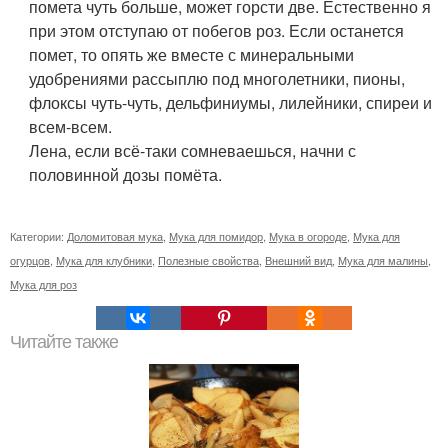
помета чуть больше, может горсти две. Естественно я
при этом отступаю от побегов роз. Если останется
помет, то опять же вместе с минеральными
удобрениями рассыплю под многолетники, пионы,
флоксы чуть-чуть, дельфиниумы, лилейники, спиреи и
всем-всем.
Лена, если всё-таки сомневаешься, начни с
половинной дозы помёта.
Категории:
Доломитовая мука
,
Мука для помидор
,
Мука в огороде
,
Мука для
огурцов
,
Мука для клубники
,
Полезные свойства
,
Внешний вид
,
Мука для малины
,
Мука для роз
Читайте также