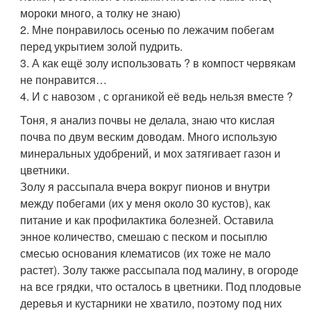
мороки много, а толку не знаю)
2. Мне понравилось осенью по лежачим побегам
перед укрытием золой пудрить.
3. А как ещё золу использовать ? в компост червякам
не понравится…
4. И с навозом , с органикой её ведь нельзя вместе ?
Тоня, я анализ почвы не делала, знаю что кислая
почва по двум веским доводам. Много использую
минеральных удобрений, и мох затягивает газон и
цветники.
Золу я рассыпала вчера вокруг пионов и внутри
между побегами (их у меня около 30 кустов), как
питание и как профилактика болезней. Оставила
энное количество, смешаю с песком и посыплю
смесью основания клематисов (их тоже не мало
растет). Золу также рассыпала под малину, в огороде
на все грядки, что осталось в цветники. Под плодовые
деревья и кустарники не хватило, поэтому под них