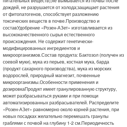
питательных веществ);не вымывается из почвы после
дождей, не разрушается от холода;защищает растения
от фитопатогенов, способствует разложению
токсических веществ в почве.Производство и
составУдобрение «Розен-АЗет» изготавливается из
высококачественного сырья естественного
происхождения. Не содержит генетически-
модифицированных ингредиентов и
микроорганизмов.Состав продукта: Бактозол (получен из
соевой муки), мука из перьев, костная мука, барда
(продукт сахарного производства), мука из морских
водорослей, природный магнезит, почвенные
микроорганизмы.Особенности применения и
дозировкаПродукт имеет гранулированную структуру,
может разбрасываться руками и при помощи
автоматизированных разбрасывателей. Распределите
«Розен-АЗет» равномерно около корней растения, при
новых посадках желательно перемешать гранулы
граблями с почвой на глубину 1-2 см.Периодичность