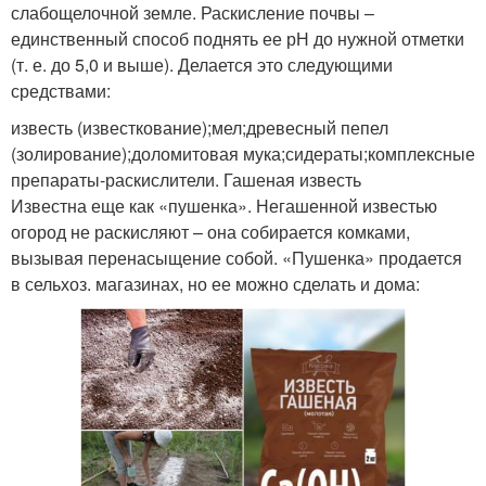
слабощелочной земле. Раскисление почвы –
единственный способ поднять ее рН до нужной отметки
(т. е. до 5,0 и выше). Делается это следующими
средствами:
известь (известкование);мел;древесный пепел
(золирование);доломитовая мука;сидераты;комплексные
препараты-раскислители. Гашеная известь
Известна еще как «пушенка». Негашенной известью
огород не раскисляют – она собирается комками,
вызывая перенасыщение собой. «Пушенка» продается
в сельхоз. магазинах, но ее можно сделать и дома: