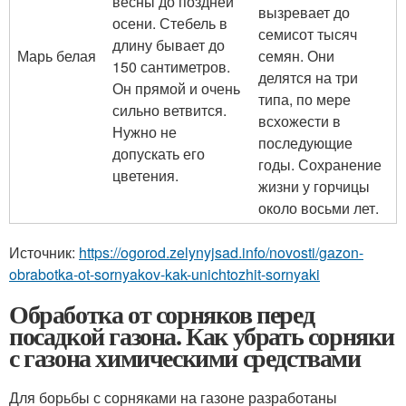
весны до поздней
вызревает до
осени. Стебель в
семисот тысяч
длину бывает до
Марь белая
семян. Они
150 сантиметров.
делятся на три
Он прямой и очень
типа, по мере
сильно ветвится.
всхожести в
Нужно не
последующие
допускать его
годы. Сохранение
цветения.
жизни у горчицы
около восьми лет.
Источник:
https://ogorod.zelynyjsad.info/novosti/gazon-
obrabotka-ot-sornyakov-kak-unichtozhit-sornyaki
Обработка от сорняков перед
посадкой газона. Как убрать сорняки
с газона химическими средствами
Для борьбы с сорняками на газоне разработаны