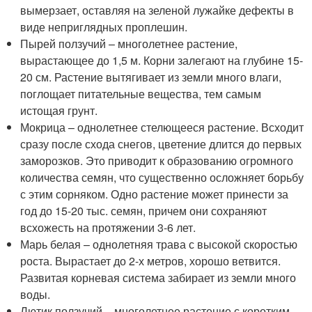
вымерзает, оставляя на зеленой лужайке дефекты в
виде неприглядных проплешин.
Пырей ползучий – многолетнее растение,
вырастающее до 1,5 м. Корни залегают на глубине 15-
20 см. Растение вытягивает из земли много влаги,
поглощает питательные вещества, тем самым
истощая грунт.
Мокрица – однолетнее стелющееся растение. Всходит
сразу после схода снегов, цветение длится до первых
заморозков. Это приводит к образованию огромного
количества семян, что существенно осложняет борьбу
с этим сорняком. Одно растение может принести за
год до 15-20 тыс. семян, причем они сохраняют
всхожесть на протяжении 3-6 лет.
Марь белая – однолетняя трава с высокой скоростью
роста. Вырастает до 2-х метров, хорошо ветвится.
Развитая корневая система забирает из земли много
воды.
Лютик ползучий – многолетнее растение с коротким,