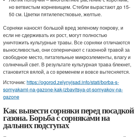
но ветвистым корневищем. Стебли вырастают до 15-
50 см. Цветки пятилепестковые, желтые.
Сорняки наносят большой вред зеленому покрову, и
если не сдерживать их рост, могут полностью
уничтожить культурные травы. Все сорняки отличаются
выносливостью, они соперничают с газонной травой за
свободное место, питательные микроэлементы, влагу и
солнечный свет. В результате культурная трава блекнет,
становится вялой, а со временем и вовсе вытесняется.
Источник:
https://ogorod.zelynyjsad.info/stati/borba-s-
sornyakami-na-gazone-kak-izbavitsya-ot-sornyakov-na-
gazone
Как вывести сорняки перед посадкой
газона. Борьба с сорняками на
дальних подступах