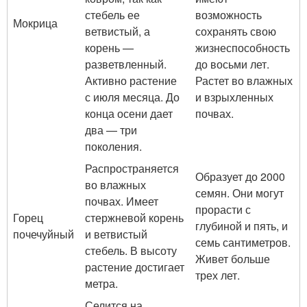
стебель ее
возможность
Мокрица
ветвистый, а
сохранять свою
корень —
жизнеспособность
разветвленный.
до восьми лет.
Активно растение
Растет во влажных
с июля месяца. До
и взрыхленных
конца осени дает
почвах.
два — три
поколения.
Распространяется
Образует до 2000
во влажных
семян. Они могут
почвах. Имеет
прорасти с
Горец
стержневой корень
глубиной и пять, и
почечуйный
и ветвистый
семь сантиметров.
стебель. В высоту
Живет больше
растение достигает
трех лет.
метра.
Селится на