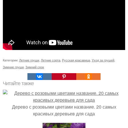
Категории:
Летние груши
,
Летние сорта
,
Русская красавица
,
Уход за грушей
,
Зимние груши
,
Зимний срок
Читайте также
Дерево с розовыми цветами название. 20 самых
красивых деревьев для сада