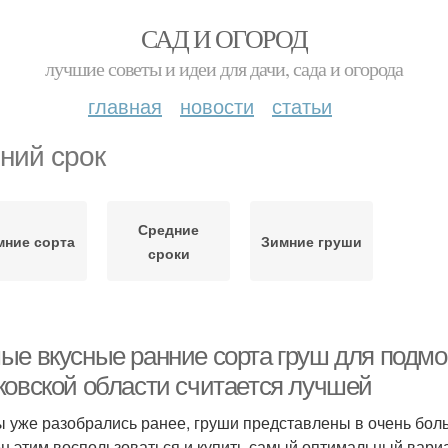
САД И ОГОРОД
лучшие советы и идеи для дачи, сада и огорода
главная
новости
статьи
ний срок
Средние
мние сорта
Зимние груши
сроки
ые вкусные ранние сорта груш для подмос
ковской области считается лучшей
ы уже разобрались ранее, груши представлены в очень бол
н этим воспользоваться и купить самый оптимальный вариа