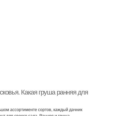
ковья. Какая груша ранняя для
ьшом ассортименте сортов, каждый дачник
нт для своего сада. Ранняя и груша