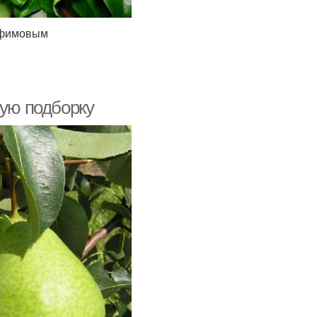
 Ефимовым
вую подборку