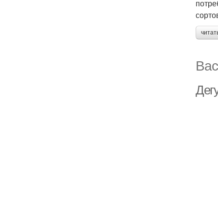
потре
сорто
читат
Вас
Дег