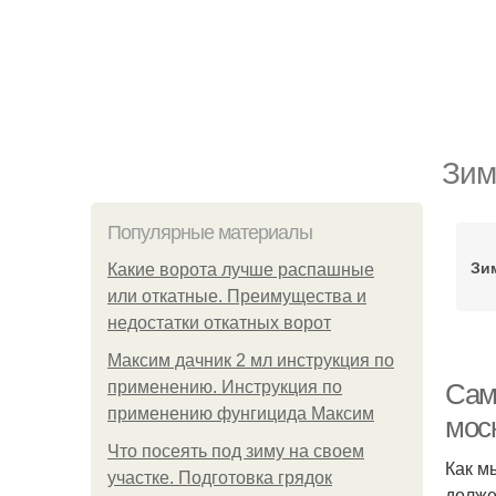
Зим
Популярные материалы
Зи
Какие ворота лучше распашные
или откатные. Преимущества и
недостатки откатных ворот
Максим дачник 2 мл инструкция по
применению. Инструкция по
Сам
применению фунгицида Максим
мос
Что посеять под зиму на своем
Как м
участке. Подготовка грядок
долже