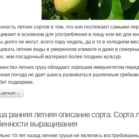
нность летних сортов в том, что они поспевают самыми пер
ивают в основном для употребления в пищу или же для ко
ы долго не могут, всего пару недель, да и то в холодном м
ивать летние виды в умеренном климате и даже в северных
е, чем посадочный материал более поздних культур.
инство летних груш обладают хорошим иммунитетом перед 
чная погода не дает шанса развиваться различным грибкам
бят подкормки.
ь дальше →
ша ранняя летняя описание сорта. Сорта 
бенности выращивания
льно 10 лет назад летние груши не являлись востребованн