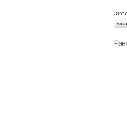
Этот 
читат
Ран