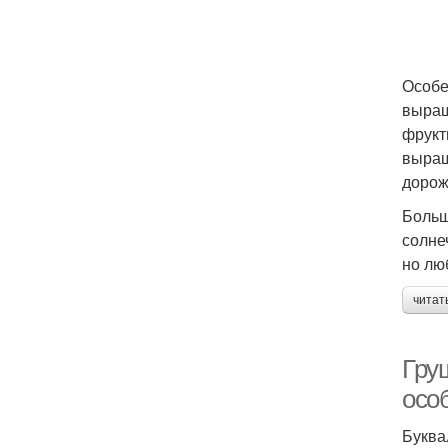
Особе
выращ
фрукт
выращ
дорож
Больш
солне
но лю
читат
Гру
осо
Буква