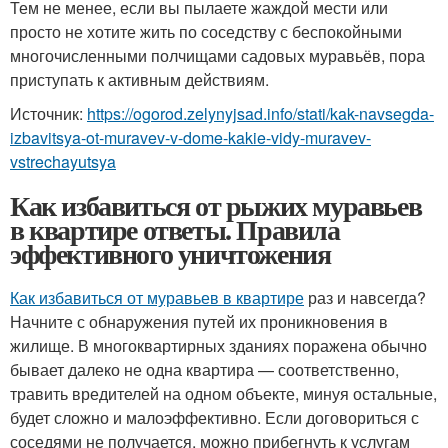
Тем не менее, если вы пылаете жаждой мести или
просто не хотите жить по соседству с беспокойными
многочисленными полчищами садовых муравьёв, пора
приступать к активным действиям.
Источник:
https://ogorod.zelynyjsad.info/stati/kak-navsegda-
izbavitsya-ot-muravev-v-dome-kakie-vidy-muravev-
vstrechayutsya
Как избавиться от рыжих муравьев
в квартире ответы. Правила
эффективного уничтожения
Как избавиться от муравьев в квартире
раз и навсегда?
Начните с обнаружения путей их проникновения в
жилище. В многоквартирных зданиях поражена обычно
бывает далеко не одна квартира — соответственно,
травить вредителей на одном объекте, минуя остальные,
будет сложно и малоэффективно. Если договориться с
соседями не получается, можно прибегнуть к услугам