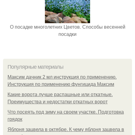
О посадке многолетних Цветов. Способы весенней
посадки
Популярные материалы
Максим дачник 2 мл инструкция по применению.
Инструкция по применению фунгицида Максим
Какие ворота лучше распашные или откатные.
Преимущества и недостатки откатных ворот
Что посеять под зиму на своем участке. Подготовка
грядок
Яблоня зацвела в октябре. К чему яблоня зацвела в