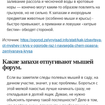
заливание рассола и чесночной воды в кротовые
норы — конечно могут каким-то образом повлиять на
грызунов, но не сильно. К запахам и инородным
предметам животные (особенно мыши и крысы) -
быстро привыкают, а приманки и ловушки «хитрые
бестии» обходят стороной.
Источник:
https://ogorod.zelynyjsad.info/stati/kak-izbavitsya-
ot-myshey-i-krys-v-ogorode-raz-i-navsegda-chem-opasna-
zemlyanaya-krysa
Какие запахи отпугивают мышей
форум.
Если вы заметили следы полевых мышей в саду, на
дачном участке, значит, у вас проблемы. Бороться с
этой мелкой пакостью лучше начинать сразу, не
откладывая в долгий ящик. Думаю, не нужно
объяснять причину такой поспешности? Дело в том,