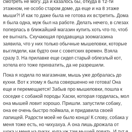
смотреть не могу. Да и казалось бы, откуда в 12-ти
этажном, не особо старом доме, да еще и на 8 этаже
мыши?! И как то даже была не готова их встретить. Дома
я была одна, муж был на работе. Делать нечего, в слезах
поперлась в ближайший магазин купить хоть что-то, чтоб
ее выгнать. Скучающая продавщица зоомагазина
заявила, что у них только обычные мышеловки, которые
выглядели, как будто они с советских времен. Взяла
сразу 3. На прилавке еще сидел старый облезлый кот,
хотела его тоже прихватить, да не разрешили.
Пока я ходила по магазинам, мышь уже добралась до
кухни. Вот к этому я была совершенно не готова! Она
еще и перемещается! Забыв про мышеловки, пошла к
соседке с собакой породы Хаски, которая гордилась, мол
она мышей ловит хорошо. Пришли. запустили собаку,
она ее очень быстро поймала, и придавила своей
лапищей. Радости моей не было конца! К слову, собака у
меня тоже есть, но чихуахуа. А она лишь дрожала от
шока у меня на руках, куда уж там мышей ловить. И тут я