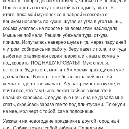
комнату, говорю делай что хочешь, чтобы я ее не видела!
Пошел опять соседку с собакой на подмогу звать. В
итоге, пока мой муженек со шваброй и соседка с
веником носились по кухне, шугая из угла в угол мышь,
собака улеглась на пороге и за всем этим наблюдала!
Мышь не поймали. Решили убежала туда, откуда
пришла. Испугалась наверно шума и тд. Через пару дней
я утром, собираясь на работу, беру пакет с пола, и оттуда
выбегает эта жирная серая тварюга и к нам в комнату
под кровать! ПОД НАШУ КРОВАТЬ!!! Муж спал, я,
естессна, будить его, мол, чтоб к моему приходу она уже
дохлая была! В итоге тоже бегал он за ней по всей
комнате, где то заныкалась. А у нас ремонт на кухне, и
почти все, что там было, лежит сейчас в комнате в
больших коробках. Следующую ночь она не давала мне
спать, скреблась зараза где то под плинтусами. Плюнули
на нее, мол черт с тобой, сама подохнешь.
Уезжали на новогодние праздники в другой город на 4
дня. Собаку тоже с собой забрали. Перед этим