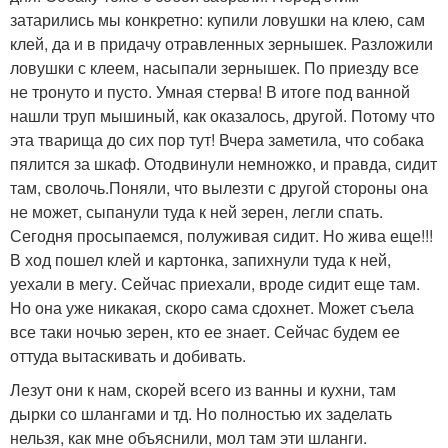
затарились мы конкретно: купили ловушки на клею, сам
клей, да и в придачу отравленных зернышек. Разложили
ловушки с клеем, насыпали зернышек. По приезду все
не тронуто и пусто. Умная стерва! В итоге под ванной
нашли труп мышиный, как оказалось, другой. Потому что
эта тварища до сих пор тут! Вчера заметила, что собака
пялится за шкаф. Отодвинули немножко, и правда, сидит
там, сволочь.Поняли, что вылезти с другой стороны она
не может, сыпанули туда к ней зерен, легли спать.
Сегодня просыпаемся, полуживая сидит. Но жива еще!!!
В ход пошел клей и картонка, запихнули туда к ней,
уехали в мегу. Сейчас приехали, вроде сидит еще там.
Но она уже никакая, скоро сама сдохнет. Может съела
все таки ночью зерен, кто ее знает. Сейчас будем ее
оттуда вытаскивать и добивать.
Лезут они к нам, скорей всего из ванны и кухни, там
дырки со шлангами и тд. Но полностью их заделать
нельзя, как мне объяснили, мол там эти шланги.