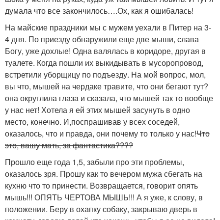
думала что все закончилось….Ох, как я ошибалась!
На майские праздники мы с мужем уехали в Питер на 3-
4 дня. По приезду обнаружили еще две мыши, слава
Богу, уже дохлые! Одна валялась в коридоре, другая в
туалете. Когда пошли их выкидывать в мусоропровод,
встретили уборщицу по подъезду. На мой вопрос, мол,
вы что, мышей на чердаке травите, что они бегают тут?
она округлила глаза и сказала, что мышей так то вообще
у нас нет! Хотела я ей этих мышей засунуть в одно
место, конечно. И,поспрашивав у всех соседей,
оказалось, что и правда, они почему то только у нас!
Что
это, вашу мать, за фантастика????
Прошло еще года 1,5, забыли про эти проблемы,
оказалось зря. Прошу как то вечером мужа сбегать на
кухню что то принести. Возвращается, говорит опять
мышь!!! ОПЯТЬ ЧЕРТОВА МЫШЬ!!! А я уже, к слову, в
положении. Беру в охапку собаку, закрываю дверь в