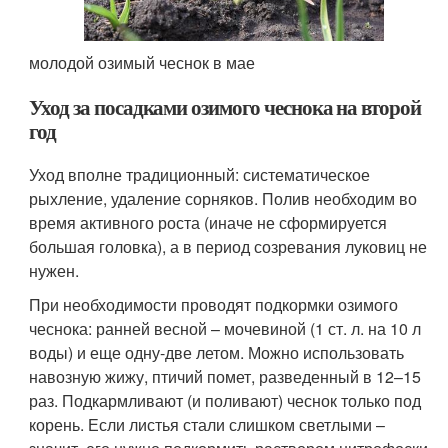
молодой озимый чеснок в мае
Уход за посадками озимого чеснока на второй
год
Уход вполне традиционный: систематическое
рыхление, удаление сорняков. Полив необходим во
время активного роста (иначе не сформируется
большая головка), а в период созревания луковиц не
нужен.
При необходимости проводят подкормки озимого
чеснока: ранней весной – мочевиной (1 ст. л. на 10 л
воды) и еще одну-две летом. Можно использовать
навозную жижу, птичий помет, разведенный в 12–15
раз. Подкармливают (и поливают) чеснок только под
корень. Если листья стали слишком светлыми –