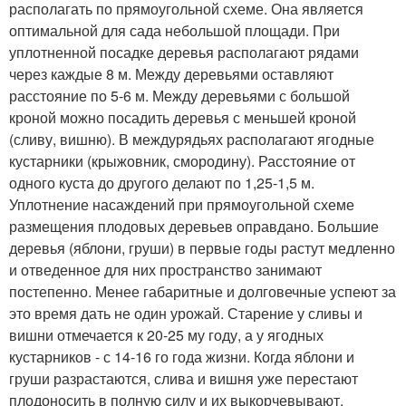
располагать по прямоугольной схеме. Она является
оптимальной для сада небольшой площади. При
уплотненной посадке деревья располагают рядами
через каждые 8 м. Между деревьями оставляют
расстояние по 5-6 м. Между деревьями с большой
кроной можно посадить деревья с меньшей кроной
(сливу, вишню). В междурядьях располагают ягодные
кустарники (крыжовник, смородину). Расстояние от
одного куста до другого делают по 1,25-1,5 м.
Уплотнение насаждений при прямоугольной схеме
размещения плодовых деревьев оправдано. Большие
деревья (яблони, груши) в первые годы растут медленно
и отведенное для них пространство занимают
постепенно. Менее габаритные и долговечные успеют за
это время дать не один урожай. Старение у сливы и
вишни отмечается к 20-25 му году, а у ягодных
кустарников - с 14-16 го года жизни. Когда яблони и
груши разрастаются, слива и вишня уже перестают
плодоносить в полную силу и их выкорчевывают.