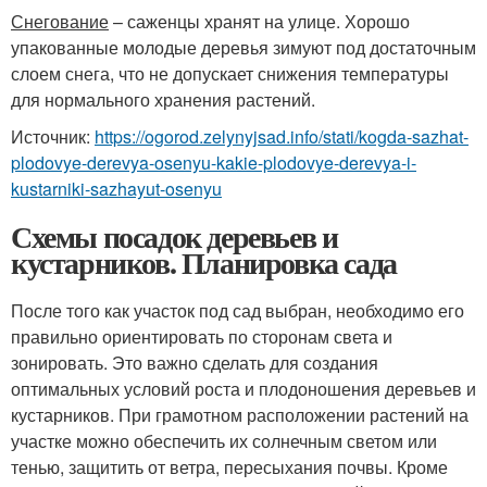
Снегование
– саженцы хранят на улице. Хорошо
упакованные молодые деревья зимуют под достаточным
слоем снега, что не допускает снижения температуры
для нормального хранения растений.
Источник:
https://ogorod.zelynyjsad.info/stati/kogda-sazhat-
plodovye-derevya-osenyu-kakie-plodovye-derevya-i-
kustarniki-sazhayut-osenyu
Схемы посадок деревьев и
кустарников. Планировка сада
После того как участок под сад выбран, необходимо его
правильно ориентировать по сторонам света и
зонировать. Это важно сделать для создания
оптимальных условий роста и плодоношения деревьев и
кустарников. При грамотном расположении растений на
участке можно обеспечить их солнечным светом или
тенью, защитить от ветра, пересыхания почвы. Кроме