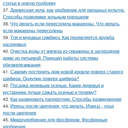
статьи в новую подборку
37.
Древесная зола, как удобрение для овощных культур.
Способы подкормки зольным порошком
38.
Что делать если пересолила макароны. Что делать,
если макароны пересолены
39.
Тля и муравьи симбиоз. Как проявляется дружба
насекомых
40.
Очистка воды от железа из скважины в загородном
доме до питьевой. Принцип работы системы
обезжелезивания
41.
Самому построить дом новой кровли поверх старого
шифера. Ондулин поверх шифера?
42.
Посадка деревьев осенью. Какие деревья и
кустарники лучше сажать осенью и почему?
43.
Как размножить папоротник. Способы размножения
44.
Ирисы после цветения, что делать. Ирисы - уход
после цветения
45.
Микроудобрения для фосфором. Фосфорные
удобрения