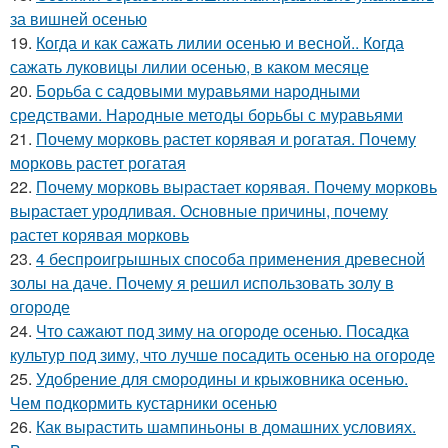
за вишней осенью
19.
Когда и как сажать лилии осенью и весной.. Когда
сажать луковицы лилии осенью, в каком месяце
20.
Борьба с садовыми муравьями народными
средствами. Народные методы борьбы с муравьями
21.
Почему морковь растет корявая и рогатая. Почему
морковь растет рогатая
22.
Почему морковь вырастает корявая. Почему морковь
вырастает уродливая. Основные причины, почему
растет корявая морковь
23.
4 беспроигрышных способа применения древесной
золы на даче. Почему я решил использовать золу в
огороде
24.
Что сажают под зиму на огороде осенью. Посадка
культур под зиму, что лучше посадить осенью на огороде
25.
Удобрение для смородины и крыжовника осенью.
Чем подкормить кустарники осенью
26.
Как вырастить шампиньоны в домашних условиях.