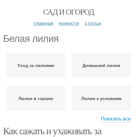
САД И ОГОРОД
главная
новости
статьи
Белая лилия
Уход за лилиями
Домашний лилия
Лилии в горшке
Лилии к условиям
Показать все
Как сажать и ухаживать за
Лилии в домашних
Лилии в открытом
условиях
грунте