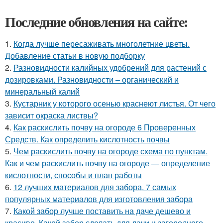
Последние обновления на сайте:
1.
Когда лучше пересаживать многолетние цветы.
Добавление статьи в новую подборку
2.
Разновидности калийных удобрений для растений с
дозировками. Разновидности – органический и
минеральный калий
3.
Кустарник у которого осенью краснеют листья. От чего
зависит окраска листвы?
4.
Как раскислить почву на огороде 6 Проверенных
Средств. Как определить кислотность почвы
5.
Чем раскислить почву на огороде схема по пунктам.
Как и чем раскислить почву на огороде — определение
кислотности, способы и план работы
6.
12 лучших материалов для забора. 7 самых
популярных материалов для изготовления забора
7.
Какой забор лучше поставить на даче дешево и
красиво. Какой забор сделать для дачи и загородного