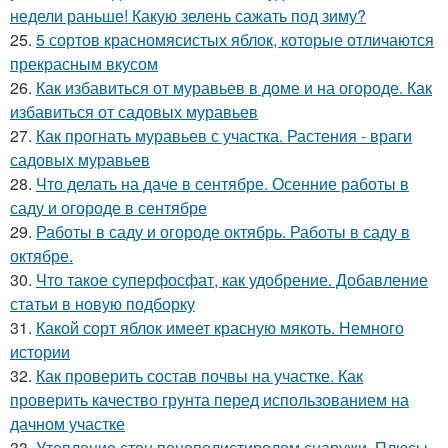
недели раньше! Какую зелень сажать под зиму?
25.
5 сортов красномясистых яблок, которые отличаются
прекрасным вкусом
26.
Как избавиться от муравьев в доме и на огороде. Как
избавиться от садовых муравьев
27.
Как прогнать муравьев с участка. Растения - враги
садовых муравьев
28.
Что делать на даче в сентябре. Осенние работы в
саду и огороде в сентябре
29.
Работы в саду и огороде октябрь. Работы в саду в
октябре.
30.
Что такое суперфосфат, как удобрение. Добавление
статьи в новую подборку
31.
Какой сорт яблок имеет красную мякоть. Немного
истории
32.
Как проверить состав почвы на участке. Как
проверить качество грунта перед использованием на
дачном участке
33.
Утепление стен пенополистиролом снаружи. Плюсы