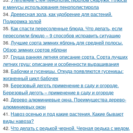
и минусы использования пенополистирола
34.
Древесная зола, как удобрение для растений.
Подкормка золой
35.
Как спасти пересоленные блюда. Что делать, если
пересолили блюдо – 9 способов исправить ситуацию
36.
Лучшие сорта зимних яблонь для средней полосы.
Обзор зимних сортов яблони
37.
Груша ранняя летняя описание сорта. Сорта лучших
летних груш: описание и особенности выращивания
38.
Бабочки и гусеницы. Откуда появляются гусеницы:
жизненный цикл бабочек
39.
Березовый деготь применение в саду и огороде.
Березовый деготь – применение в саду и огороде
40.
Дерево алюминиевые окна. Преимущества дерево-
алюминиевых окон
41.
Навоз осенью и под какие растения. Какие бывают
виды навоза?
42.
Что делать с редькой черной. Черная редька с медом,