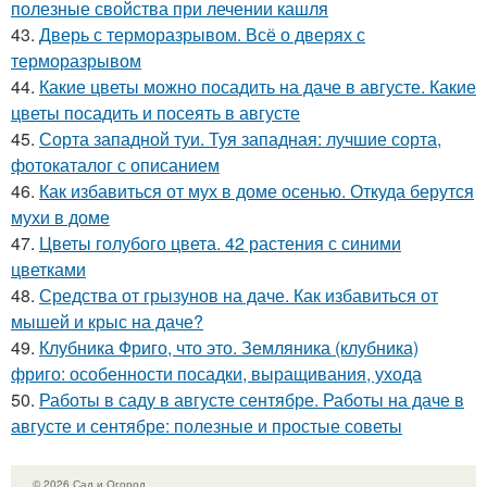
полезные свойства при лечении кашля
43.
Дверь с терморазрывом. Всё о дверях с
терморазрывом
44.
Какие цветы можно посадить на даче в августе. Какие
цветы посадить и посеять в августе
45.
Сорта западной туи. Туя западная: лучшие сорта,
фотокаталог с описанием
46.
Как избавиться от мух в доме осенью. Откуда берутся
мухи в доме
47.
Цветы голубого цвета. 42 растения с синими
цветками
48.
Средства от грызунов на даче. Как избавиться от
мышей и крыс на даче?
49.
Клубника Фриго, что это. Земляника (клубника)
фриго: особенности посадки, выращивания, ухода
50.
Работы в саду в августе сентябре. Работы на даче в
августе и сентябре: полезные и простые советы
© 2026 Сад и Огород