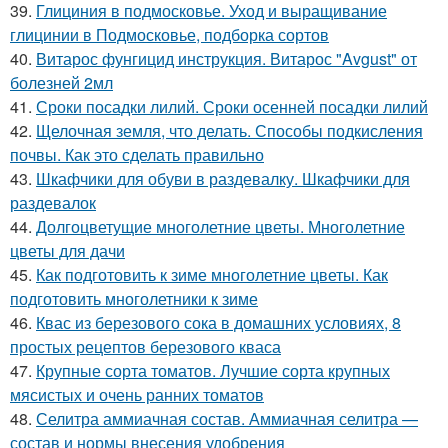
39.
Глициния в подмосковье. Уход и выращивание
глицинии в Подмосковье, подборка сортов
40.
Витарос фунгицид инструкция. Витарос "Avgust" от
болезней 2мл
41.
Сроки посадки лилий. Сроки осенней посадки лилий
42.
Щелочная земля, что делать. Способы подкисления
почвы. Как это сделать правильно
43.
Шкафчики для обуви в раздевалку. Шкафчики для
раздевалок
44.
Долгоцветущие многолетние цветы. Многолетние
цветы для дачи
45.
Как подготовить к зиме многолетние цветы. Как
подготовить многолетники к зиме
46.
Квас из березового сока в домашних условиях, 8
простых рецептов березового кваса
47.
Крупные сорта томатов. Лучшие сорта крупных
мясистых и очень ранних томатов
48.
Селитра аммиачная состав. Аммиачная селитра —
состав и нормы внесения удобрения