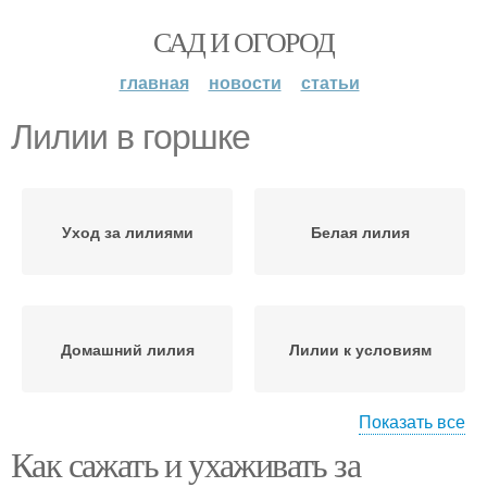
САД И ОГОРОД
главная
новости
статьи
Лилии в горшке
Уход за лилиями
Белая лилия
Домашний лилия
Лилии к условиям
Показать все
Как сажать и ухаживать за
Лилии в домашних
Лилии в открытом
условиях
грунте