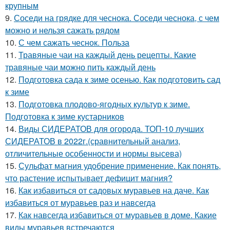
крупным
9.
Соседи на грядке для чеснока. Соседи чеснока, с чем
можно и нельзя сажать рядом
10.
С чем сажать чеснок. Польза
11.
Травяные чаи на каждый день рецепты. Какие
травяные чаи можно пить каждый день
12.
Подготовка сада к зиме осенью. Как подготовить сад
к зиме
13.
Подготовка плодово-ягодных культур к зиме.
Подготовка к зиме кустарников
14.
Виды СИДЕРАТОВ для огорода. ТОП-10 лучших
СИДЕРАТОВ в 2022г.(сравнительный анализ,
отличительные особенности и нормы высева)
15.
Сульфат магния удобрение применение. Как понять,
что растение испытывает дефицит магния?
16.
Как избавиться от садовых муравьев на даче. Как
избавиться от муравьев раз и навсегда
17.
Как навсегда избавиться от муравьев в доме. Какие
виды муравьев встречаются