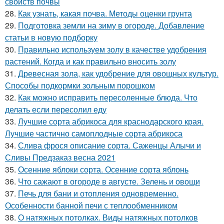
свойств почвы
28.
Как узнать, какая почва. Методы оценки грунта
29.
Подготовка земли на зиму в огороде. Добавление
статьи в новую подборку
30.
Правильно используем золу в качестве удобрения
растений. Когда и как правильно вносить золу
31.
Древесная зола, как удобрение для овощных культур.
Способы подкормки зольным порошком
32.
Как можно исправить пересоленные блюда. Что
делать если пересолил еду
33.
Лучшие сорта абрикоса для краснодарского края.
Лучшие частично самоплодные сорта абрикоса
34.
Слива фрося описание сорта. Саженцы Алычи и
Сливы Предзаказ весна 2021
35.
Осенние яблоки сорта. Осенние сорта яблонь
36.
Что сажают в огороде в августе. Зелень и овощи
37.
Печь для бани и отопления одновременно.
Особенности банной печи с теплообменником
38.
О натяжных потолках. Виды натяжных потолков