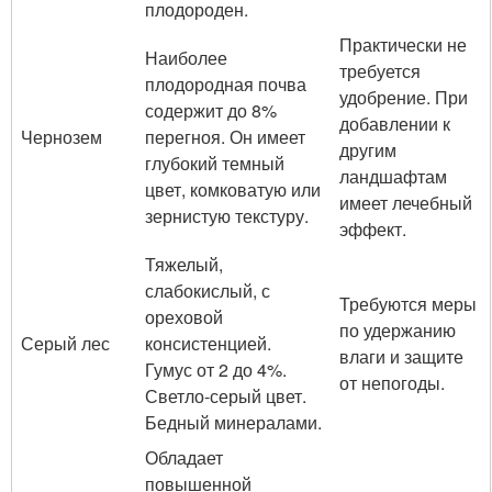
плодороден.
Практически не
Наиболее
требуется
плодородная почва
удобрение. При
содержит до 8%
добавлении к
Чернозем
перегноя. Он имеет
другим
глубокий темный
ландшафтам
цвет, комковатую или
имеет лечебный
зернистую текстуру.
эффект.
Тяжелый,
слабокислый, с
Требуются меры
ореховой
по удержанию
Серый лес
консистенцией.
влаги и защите
Гумус от 2 до 4%.
от непогоды.
Светло-серый цвет.
Бедный минералами.
Обладает
повышенной