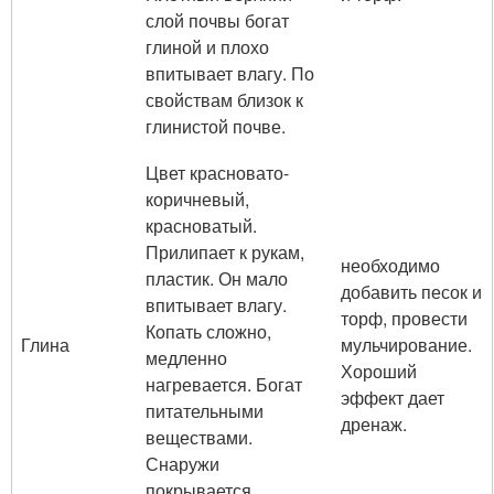
слой почвы богат
глиной и плохо
впитывает влагу. По
свойствам близок к
глинистой почве.
Цвет красновато-
коричневый,
красноватый.
Прилипает к рукам,
необходимо
пластик. Он мало
добавить песок и
впитывает влагу.
торф, провести
Копать сложно,
Глина
мульчирование.
медленно
Хороший
нагревается. Богат
эффект дает
питательными
дренаж.
веществами.
Снаружи
покрывается