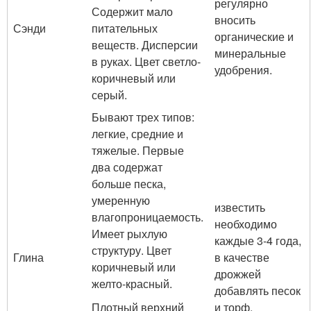
регулярно
Содержит мало
вносить
Сэнди
питательных
органические и
веществ. Дисперсии
минеральные
в руках. Цвет светло-
удобрения.
коричневый или
серый.
Бывают трех типов:
легкие, средние и
тяжелые. Первые
два содержат
больше песка,
умеренную
известить
влагопроницаемость.
необходимо
Имеет рыхлую
каждые 3-4 года,
структуру. Цвет
Глина
в качестве
коричневый или
дрожжей
желто-красный.
добавлять песок
Плотный верхний
и торф.