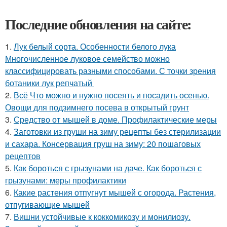
Последние обновления на сайте:
1.
Лук белый сорта. Особенности белого лука
Многочисленное луковое семейство можно
классифицировать разными способами. С точки зрения
ботаники лук репчатый
2.
Всё Что можно и нужно посеять и посадить осенью.
Овощи для подзимнего посева в открытый грунт
3.
Средство от мышей в доме. Профилактические меры
4.
Заготовки из груши на зиму рецепты без стерилизации
и сахара. Консервация груш на зиму: 20 пошаговых
рецептов
5.
Как бороться с грызунами на даче. Как бороться с
грызунами: меры профилактики
6.
Какие растения отпугнут мышей с огорода. Растения,
отпугивающие мышей
7.
Вишни устойчивые к коккомикозу и монилиозу.