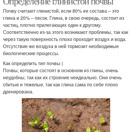
Определение глинистой почвы
Почву считают глинистой, если 80% ее состава – это
глина и 20% – песок. Глина, в свою очередь, состоит из
частиц, плотно прилегающих один к другому.
Почвы для фундамента
Почвы на участке
Соответственно из-за этого возникают проблемы, так как
через такую поверхность плохо проходит воздух и вода.
Отсутствие же воздуха в ней тормозит необходимые
биологические процессы.
Растения для кислой
Почвы на садовом
почвы
участке
Как определить тип почвы (
Почвы, которые состоят в основном из глины, очень
неудобны, так как их строение неидеально. Они очень
cбитые и тяжелые, так как глина сама по себе плохо
Почвы с помощью
Щелочная почва
дренирована.
Глинистые грунты
Рыхлая почва