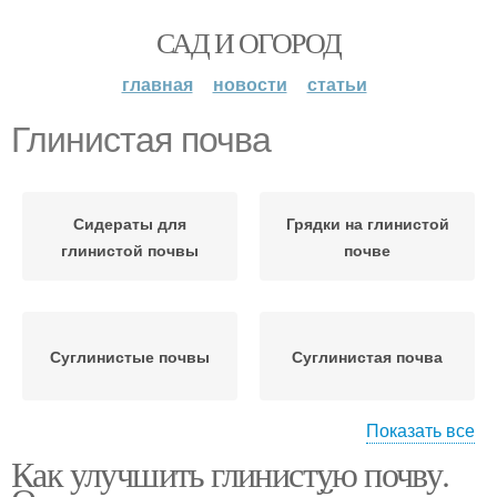
САД И ОГОРОД
главная
новости
статьи
Глинистая почва
Сидераты для
Грядки на глинистой
глинистой почвы
почве
Суглинистые почвы
Суглинистая почва
Показать все
Как улучшить глинистую почву.
Глиняная почва
Почвы по растениям