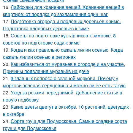
16.
Лайфхаки для хранения вещей. Хранение вещей в
квартире: от порядка до захламления один шаг
17.
Подготовка огорода и плодовых деревьев к зиме.
Подготовка плодовых деревьев к зиме
18.
Советы по подготовке кустарников к зимовке. 8
советов по подготовке сада к зиме
19.
Когда и как правильно сажать лилии осенью. Когда
сажать лилии осенью в регионах
20.
Как избавиться от муравьев в огороде и на участке.
Причины появления муравьёв на даче
21.
3 главных вопроса о зеленой моркови. Почему у
моркови зеленая сердцевина и можно ли ее есть такую
22.
Уход за розами перед зимой. Добавление статьи в
новую подборку
23.
Какие цветы цветут в октябре. 10 растений, цветущих
в октябре
24.
Сорта груш для Подмосковья. Самые сладкие сорта
груши для Подмосковья