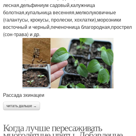
лесная,дельфиниум садовый,калужница
болотная,купальница весенняя,мелколуковичные
(галантусы, крокусы, пролески, хохлатки),морозники
восточный и черный,печеночница благородная,прострел
(сон-трава) и др.
Рассада эхинацеи
читать дальше →
Когда лучше пересаживать
многолетние цветы. Добавление