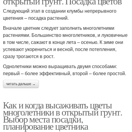
открытый грунт. Посадка цветов
Следующий этап в создании клумбы непрерывного
цветения – посадка растений.
Низкорослые цветы
Цвета для клумбы
Вначале цветник следует заполнить многолетними
растениями. Большинство многолетников, и луковичные
в том числе, сажают в конце лета – осенью. К зиме они
успевают укорениться и весной, после потепления,
сразу трогаются в рост.
Долгоцветущие цветы
Цвета на рассаду
Однолетники можно выращивать двумя способами:
первый – более эффективный, второй – более простой.
читать дальше →
Яркие цвета
Как и когда высаживать цветы
многолетники в открытый грунт.
Выбор места посадки,
планирование цветника