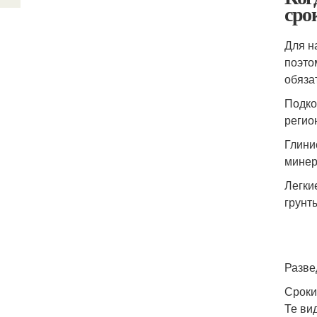
сро
Для н
поэто
обяза
Подко
регио
Глини
минер
Легки
грунт
Разве
Сроки
Те ви