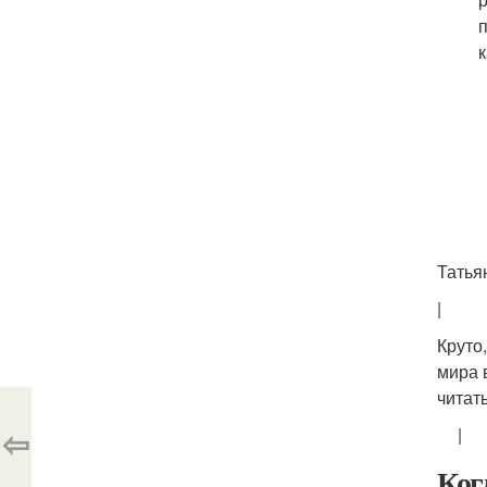
Татья
|
Круто
мира 
читат
⇦
|
Ког