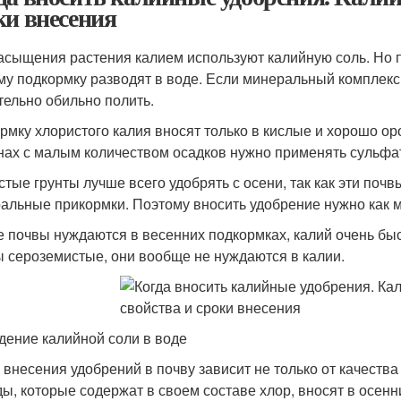
ки внесения
асыщения растения калием используют калийную соль. Но пр
му подкормку разводят в воде. Если минеральный комплекс
тельно обильно полить.
рмку хлористого калия вносят только в кислые и хорошо ор
нах с малым количеством осадков нужно применять сульфат
стые грунты лучше всего удобрять с осени, так как эти поч
альные прикормки. Поэтому вносить удобрение нужно как м
е почвы нуждаются в весенних подкормках, калий очень быс
ы сероземистые, они вообще не нуждаются в калии.
дение калийной соли в воде
 внесения удобрений в почву зависит не только от качества г
ды, которые содержат в своем составе хлор, вносят в осен