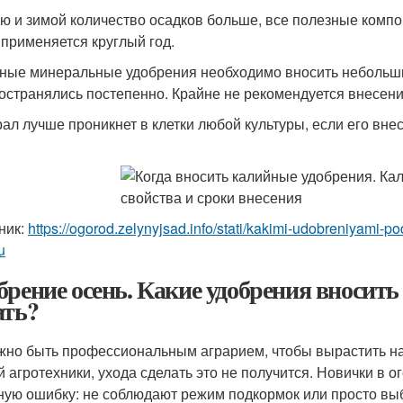
ю и зимой количество осадков больше, все полезные компо
 применяется круглый год.
ные минеральные удобрения необходимо вносить небольши
остранялись постепенно. Крайне не рекомендуется внесени
ал лучше проникнет в клетки любой культуры, если его вн
ник:
https://ogorod.zelynyjsad.info/stati/kakimi-udobreniyami-
u
брение осень. Какие удобрения вносить
ать?
жно быть профессиональным аграрием, чтобы вырастить на
й агротехники, ухода сделать это не получится. Новички в 
ную ошибку: не соблюдают режим подкормок или просто выб