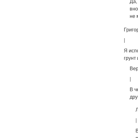
Да,
вно
не 
Григо
|
Я исп
грунт
Ве
|
В ч
дру
|