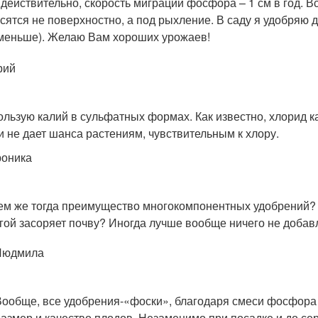
 действительно, скорость миграции фосфора – 1 см в год.
сятся не поверхностно, а под рыхление. В саду я удобряю 
меньше). Желаю Вам хороших урожаев!
рий
ользую калий в сульфатных формах. Как известно, хлорид 
 и не дает шанса растениям, чувствительным к хлору.
роника
ем же тогда преимущество многокомпонентных удобрений? 
гой засоряет почву? Иногда лучше вообще ничего не добавл
Людмила
Вообще, все удобрения-«фоски», благодаря смеси фосфора 
размер и качество плодов. Незаменимо при посадке и до се