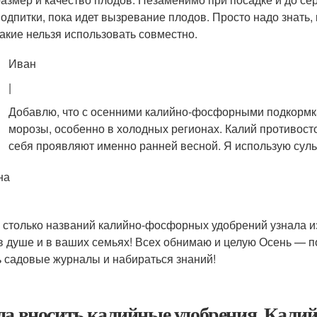
подпитки, пока идет вызревание плодов. Просто надо знать,
какие нельзя использовать совместно.
Иван
|
Добавлю, что с осенними калийно-фосфорными подкормка
морозы, особенно в холодных регионах. Калий противост
себя проявляют именно ранней весной. Я использую суль
на
, столько названий калийно-фосфорных удобрений узнала из
в душе и в ваших семьях! Всех обнимаю и целую Осень — по
ь садовые журналы и набираться знаний!
да вносить калийные удобрения. Калийн