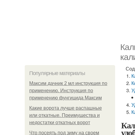
Кал
кал
Сод
Популярные материалы
К
К
Максим дачник 2 мл инструкция по
У
применению. Инструкция по
применению фунгицида Максим
У
Какие ворота лучше распашные
К
или откатные. Преимущества и
Кал
недостатки откатных ворот
удо
Что посеять под зиму на своем