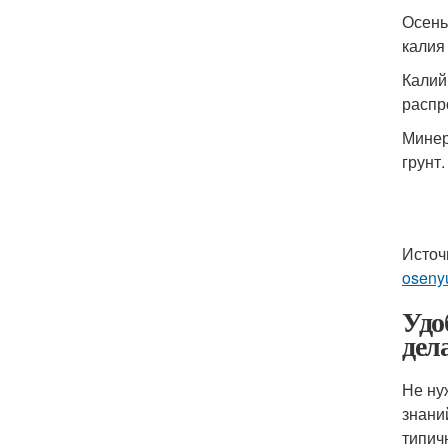
Осень
калия
Калий
распр
Минер
грунт.
Источ
oseny
Удо
дел
Не ну
знани
типич