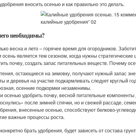
 удобрения вносить осенью и как правильно это делать.
чего необходимы?
лько весна и лето – горячее время для огородников. Забот
 и осень является тем сезоном, когда нужны стратегические 
тить почву, создать запас питательных веществ. Почему ос
тения, остающиеся на зимовку, получают нужный запас энер
ты и деревья на участке подкармливать следует круглый год
озная, осенние подкормки незаменимы.
и осенью удобрить почву, весной питательные компоненты д
оснулись» после зимней спячки, но и свежей рассаде, семе
брения, внесенные осенью, способствуют белково-углеводн
гие важные процессы роста.
 конкретно брать удобрения, будет зависеть от состава грунт