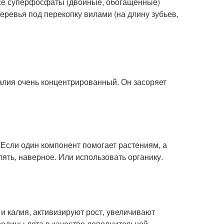
 Все суперфосфаты (двойные, обогащенные)
деревья под перекопку вилами (на длину зубьев,
калия очень концентрированный. Он засоряет
Если один компонент помогает растениям, а
ять, наверное. Или использовать органику.
и калия, активизируют рост, увеличивают
редины лета в качестве дополнительной