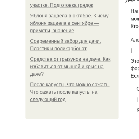
участке. Подготовка грядок
Наш
Яблоня зацвела в октябре. К чему
мож
яблоня зацвела в сентябре —
Кто
приметы, значение
Але
Современный забор для дачи.
Пластик и поликарбонат
|
Средства от грызунов на даче. Как
Это
избавиться от мышей и крыс на
фор
даче?
Есл
После капусты, что можно сажать.
О
Что сажать после капусты на
|
следующий год