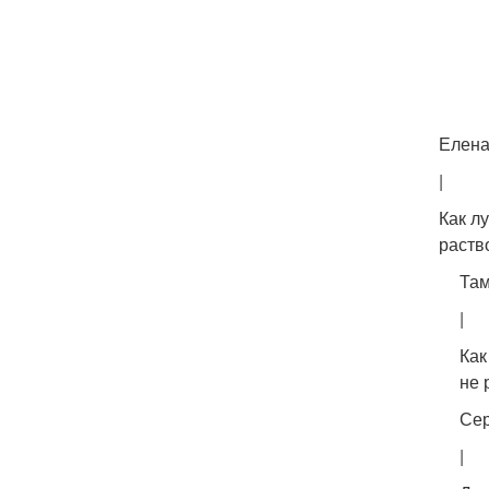
Елен
|
Как л
раств
Та
|
Как
не 
Се
|