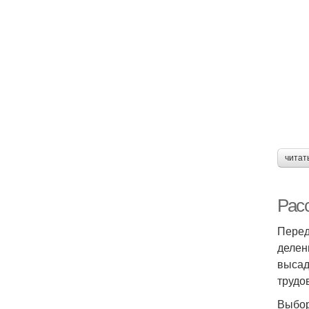
читат
Рас
Перед
делен
высад
трудо
Выбор