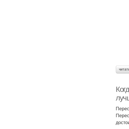
читат
Когд
луч
Перес
Перес
достои