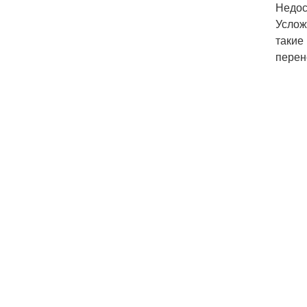
Недос
Услож
такие
перен