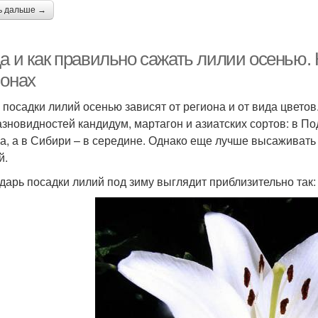
ь дальше →
да и как правильно сажать лилии осенью.
ионах
 посадки лилий осенью зависят от региона и от вида цветов
азновидностей кандидум, мартагон и азиатских сортов: в П
а, а в Сибири – в середине. Однако еще лучше высаживать
й.
дарь посадки лилий под зиму выглядит приблизительно так: