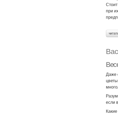
Стоит
при и
предп
читат
Вас
Весе
Даже 
цветы
много
Разум
если 
Какие