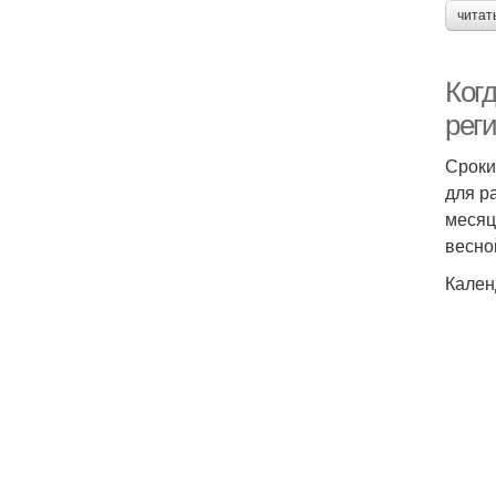
читат
Ког
рег
Сроки
для р
месяц
весно
Кален