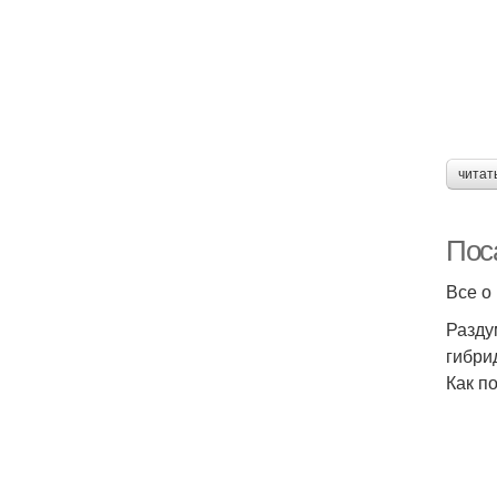
читат
Пос
Все о
Разду
гибри
Как п