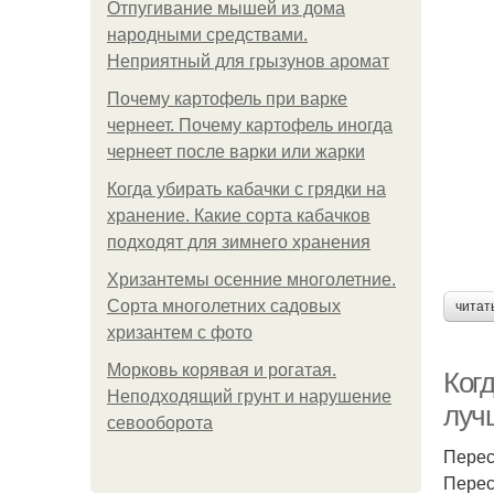
Отпугивание мышей из дома
народными средствами.
Неприятный для грызунов аромат
Почему картофель при варке
чернеет. Почему картофель иногда
чернеет после варки или жарки
Когда убирать кабачки с грядки на
хранение. Какие сорта кабачков
подходят для зимнего хранения
Хризантемы осенние многолетние.
Сорта многолетних садовых
читат
хризантем с фото
Морковь корявая и рогатая.
Когд
Неподходящий грунт и нарушение
луч
севооборота
Перес
Перес