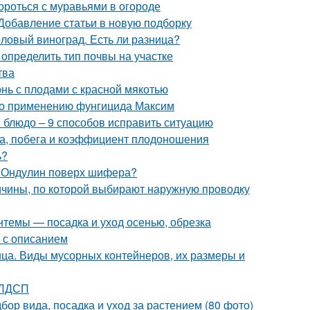
ороться с муравьями в огороде
 Добавление статьи в новую подборку
толовый виноград. Есть ли разница?
к определить тип почвы на участке
тва
онь с плодами с красной мякотью
 по применению фунгицида Максим
и блюдо – 9 способов исправить ситуацию
а, побега и коэффициент плодоношения
ь?
. Ондулин поверх шифера?
ичины, по которой выбирают наружную проводку
нтемы — посадка и уход осенью, обрезка
г с описанием
ца. Виды мусорных контейнеров, их размеры и
 ЛДСП
бор вида, посадка и уход за растением (80 фото)