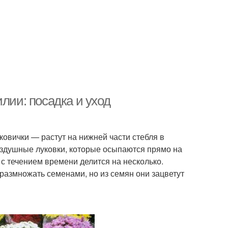
лии: посадка и уход
овички — растут на нижней части стебля в
оздушные луковки, которые осыпаются прямо на
 с течением времени делится на несколько.
азмножать семенами, но из семян они зацветут