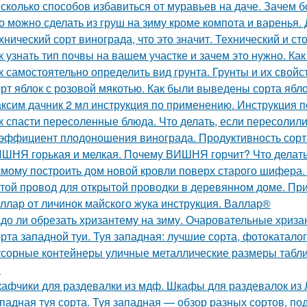
сколько способов избавиться от муравьев на даче. Зачем б
о можно сделать из груш на зиму кроме компота и варенья.
хнический сорт винограда, что это значит. Технический и с
к узнать тип почвы на вашем участке и зачем это нужно. Ка
к самостоятельно определить вид грунта. Грунты и их свойс
рт яблок с розовой мякотью. Как были выведены сорта ябл
ксим дачник 2 мл инструкция по применению. Инструкция
к спасти пересоленные блюда. Что делать, если пересолил
эффициент плодоношения винограда. Продуктивность сорт
ШНЯ горькая и мелкая. Почему ВИШНЯ горчит? Что делат
мому построить дом новой кровли поверх старого шифера
той провод для открытой проводки в деревянном доме. Пр
ллар от личинок майского жука инструкция. Валлар®
до ли обрезать хризантему на зиму. Очаровательные хриза
рта западной туи. Туя западная: лучшие сорта, фотокатало
сорные контейнеры уличные металлические размеры табли
м
афчики для раздевалки из мдф. Шкафы для раздевалок из
падная туя сорта. Туя западная — обзор разных сортов, под