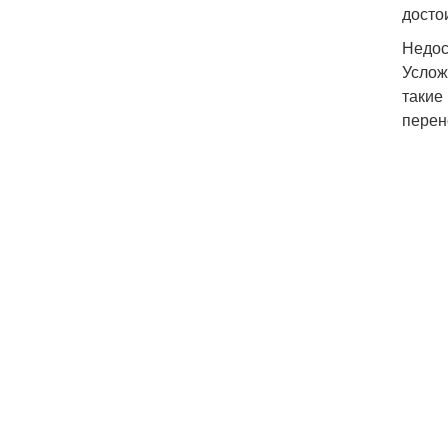
достои
Недос
Услож
такие
перен