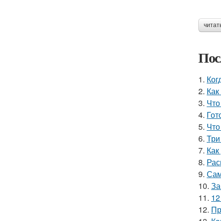
читат
Пос
1.
Ког
2.
Как
3.
Что
4.
Гот
5.
Что
6.
Три
7.
Как
8.
Рас
9.
Сам
10.
За
11.
12
12.
Пр