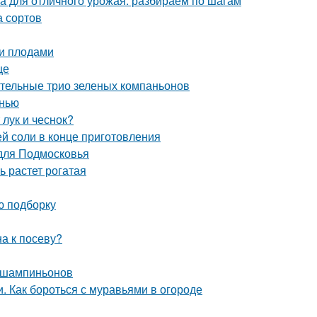
ка для отличного урожая: разбираем по шагам
а сортов
ми плодами
це
вительные трио зеленых компаньонов
енью
 лук и чеснок?
ей соли в конце приготовления
 для Подмосковья
ь растет рогатая
ю подборку
а к посеву?
 шампиньонов
и. Как бороться с муравьями в огороде