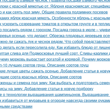
к посадить озимый чеснок. Правила посадки озимого чесно
локи с красной мякотью от. Яблоня красномясая: специфик
о и как сеять под зиму. Общие правила подзимних посевов
 каких яблок красная мякоть. Особенности яблонь с красны
к ускорить созревание томатов в открытом грунте и в тепли
о посадить рядом с горохом. Посадка гороха в июле – уди
ревья осенью, что делают. Обрезка плодовых деревьев ос
жно ли сажать лук и чеснок рядом. Что собой представляют
о делать если пересолила еду. Как избавить блюдо от лишн
лтая слива для Подмосковья лучший сорт. Сливы-карлики
чему морковь вырастает рогатой и корявой. Почему морков
п-10 лучших сортов груш. Описание сортов груш
кие лучше цветы сажать осенью. Добавление статьи в нову
чшие сорта красных яблок. Описание сортов
женцы и семена под зиму. Как выбрать и подготовить семен
исы на зиму. Добавление статьи в новую подборку
е о технологии выращивания шампиньонов. Выращивание
к избавиться от муравьев в огороде навсегда своими рукам
ными средствами