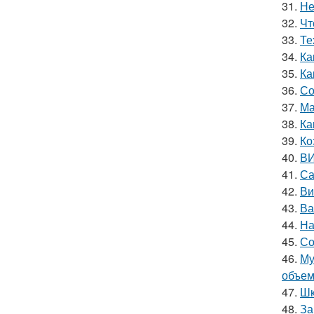
31.
Не
32.
Чт
33.
Те
34.
Ка
35.
Ка
36.
Со
37.
Ма
38.
Ка
39.
Ко
40.
ВИ
41.
Са
42.
Ви
43.
Ва
44.
На
45.
Со
46.
Му
объе
47.
Шк
48.
За