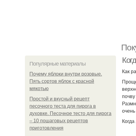
Пок
Когд
Популярные материалы
Как р
Почему яблоки внутри розовые.
Проще
Пять сортов яблок с красной
верхн
мякотью
почву
Простой и вкусный рецепт
Размн
песочного теста для пирога в
очень
духовке. Песочное тесто для пирога
Когда
– 10 пошаговых рецептов
приготовления