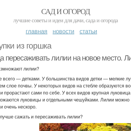
САД И ОГОРОД
лучшие советы и идеи для дачи, сада и огорода
главная
новости
статьи
упки из горшка
а пересаживать лилии на новое место. Ли
азмножают лилии?
 всего — детками. У большинства видов детки — мелкие лук
ем слое почвы. У некоторых видов на стебле образуются в
 и прорастают сами по себе. У всех видов крупная луковица
ожаются луковицы и отдельными чешуйками. Лилии можно р
 и очень нескоро.
 лучше сажать и пересаживать лилии?