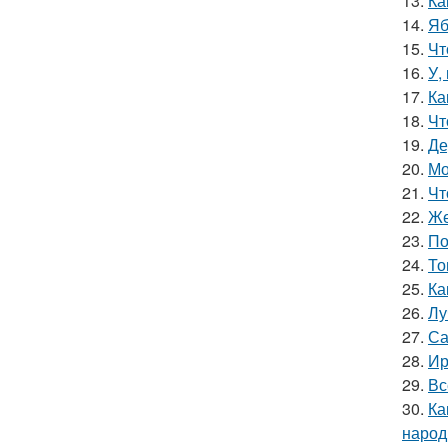
13.
Ка
14.
Яб
15.
Чт
16.
У,
17.
Ка
18.
Чт
19.
Де
20.
Мо
21.
Чт
22.
Же
23.
По
24.
То
25.
Ка
26.
Лу
27.
Са
28.
Ир
29.
Вс
30.
Ка
народ