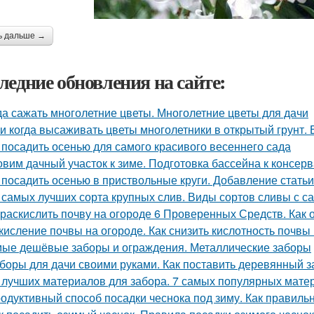
ь дальше →
ледние обновления на сайте:
да сажать многолетние цветы. Многолетние цветы для дачи
 и когда высаживать цветы многолетники в открытый грунт.
 посадить осенью для самого красивого весеннего сада
овим дачный участок к зиме. Подготовка бассейна к консер
 посадить осенью в приствольные круги. Добавление статьи
 самых лучших сорта крупных слив. Виды сортов сливы с 
 раскислить почву на огороде 6 Проверенных Средств. Как 
кисление почвы на огороде. Как снизить кислотность почвы
ые дешёвые заборы и ограждения. Металлические заборы
боры для дачи своими руками. Как поставить деревянный з
 лучших материалов для забора. 7 самых популярных мате
одуктивный способ посадки чеснока под зиму. Как правильн