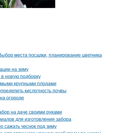
 Выбор места посадки, планирование цветника
вации на зиму
 в новую подборку
самыми крупными плодами
определить кислотность почвы
 на огороде
абор на даче своими руками
риалов для изготовления забора
о сажать чеснок под зиму