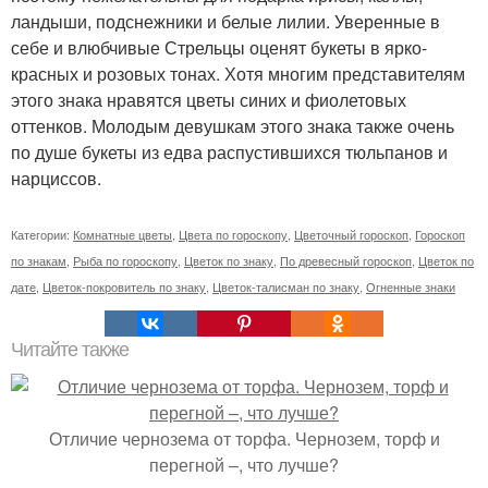
ландыши, подснежники и белые лилии. Уверенные в
себе и влюбчивые Стрельцы оценят букеты в ярко-
красных и розовых тонах. Хотя многим представителям
этого знака нравятся цветы синих и фиолетовых
оттенков. Молодым девушкам этого знака также очень
по душе букеты из едва распустившихся тюльпанов и
нарциссов.
Категории:
Комнатные цветы
,
Цвета по гороскопу
,
Цветочный гороскоп
,
Гороскоп
по знакам
,
Рыба по гороскопу
,
Цветок по знаку
,
По древесный гороскоп
,
Цветок по
дате
,
Цветок-покровитель по знаку
,
Цветок-талисман по знаку
,
Огненные знаки
Читайте также
Отличие чернозема от торфа. Чернозем, торф и
перегной –, что лучше?