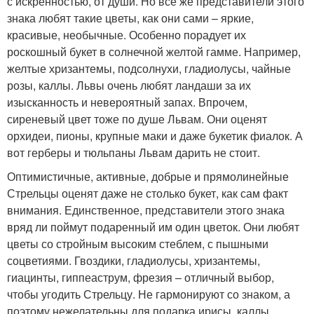
с искренностью, от души. Но все же представители этого
знака любят такие цветы, как они сами – яркие,
красивые, необычные. Особенно порадует их
роскошный букет в солнечной желтой гамме. Например,
желтые хризантемы, подсолнухи, гладиолусы, чайные
розы, каллы. Львы очень любят ландаши за их
изысканность и невероятный запах. Впрочем,
сиреневый цвет тоже по душе Львам. Они оценят
орхидеи, пионы, крупные маки и даже букетик фиалок. А
вот герберы и тюльпаны Львам дарить не стоит.
Оптимистичные, активные, добрые и прямолинейные
Стрельцы оценят даже не столько букет, как сам факт
внимания. Единственное, представители этого знака
вряд ли поймут подаренный им один цветок. Они любят
цветы со стройным высоким стеблем, с пышными
соцветиями. Гвоздики, гладиолусы, хризантемы,
гиацинты, гиппеаструм, фрезия – отличный выбор,
чтобы угодить Стрельцу. Не гармонируют со знаком, а
поэтому нежелательны для подарка ирисы, каллы,