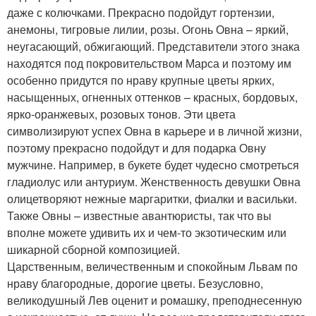
даже с колючками. Прекрасно подойдут гортензии,
анемоны, тигровые лилии, розы. Огонь Овна – яркий,
неугасающий, обжигающий. Представители этого знака
находятся под покровительством Марса и поэтому им
особенно придутся по нраву крупные цветы ярких,
насыщенных, огненных оттенков – красных, бордовых,
ярко-оранжевых, розовых тонов. Эти цвета
символизируют успех Овна в карьере и в личной жизни,
поэтому прекрасно подойдут и для подарка Овну
мужчине. Например, в букете будет чудесно смотреться
гладиолус или антуриум. Женственность девушки Овна
олицетворяют нежные маргаритки, фиалки и васильки.
Также Овны – известные авантюристы, так что вы
вполне можете удивить их и чем-то экзотическим или
шикарной сборной композицией.
Царственным, величественным и спокойным Львам по
нраву благородные, дорогие цветы. Безусловно,
великодушный Лев оценит и ромашку, преподнесенную