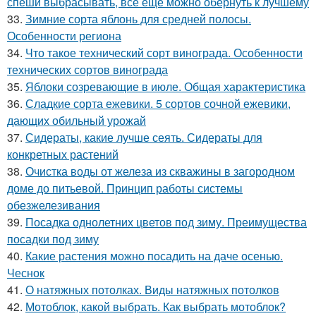
спеши выбрасывать, всё еще можно обернуть к лучшему
33.
Зимние сорта яблонь для средней полосы.
Особенности региона
34.
Что такое технический сорт винограда. Особенности
технических сортов винограда
35.
Яблоки созревающие в июле. Общая характеристика
36.
Сладкие сорта ежевики. 5 сортов сочной ежевики,
дающих обильный урожай
37.
Сидераты, какие лучше сеять. Сидераты для
конкретных растений
38.
Очистка воды от железа из скважины в загородном
доме до питьевой. Принцип работы системы
обезжелезивания
39.
Посадка однолетних цветов под зиму. Преимущества
посадки под зиму
40.
Какие растения можно посадить на даче осенью.
Чеснок
41.
О натяжных потолках. Виды натяжных потолков
42.
Мотоблок, какой выбрать. Как выбрать мотоблок?