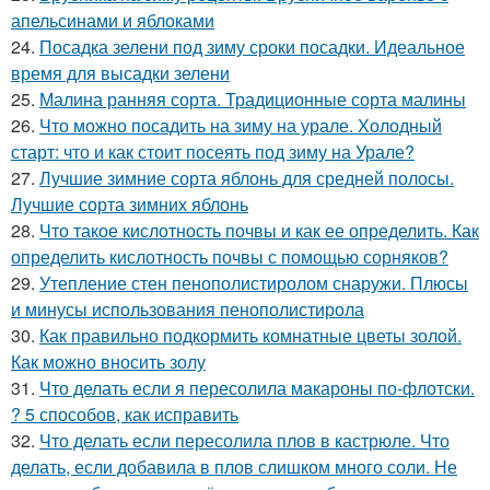
апельсинами и яблоками
24.
Посадка зелени под зиму сроки посадки. Идеальное
время для высадки зелени
25.
Малина ранняя сорта. Традиционные сорта малины
26.
Что можно посадить на зиму на урале. Холодный
старт: что и как стоит посеять под зиму на Урале?
27.
Лучшие зимние сорта яблонь для средней полосы.
Лучшие сорта зимних яблонь
28.
Что такое кислотность почвы и как ее определить. Как
определить кислотность почвы с помощью сорняков?
29.
Утепление стен пенополистиролом снаружи. Плюсы
и минусы использования пенополистирола
30.
Как правильно подкормить комнатные цветы золой.
Как можно вносить золу
31.
Что делать если я пересолила макароны по-флотски.
? 5 способов, как исправить
32.
Что делать если пересолила плов в кастрюле. Что
делать, если добавила в плов слишком много соли. Не