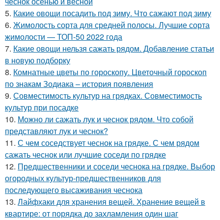
чеснок осенью и весной
5.
Какие овощи посадить под зиму. Что сажают под зиму
6.
Жимолость сорта для средней полосы. Лучшие сорта
жимолости — ТОП-50 2022 года
7.
Какие овощи нельзя сажать рядом. Добавление статьи
в новую подборку
8.
Комнатные цветы по гороскопу. Цветочный гороскоп
по знакам Зодиака – история появления
9.
Совместимость культур на грядках. Совместимость
культур при посадке
10.
Можно ли сажать лук и чеснок рядом. Что собой
представляют лук и чеснок?
11.
С чем соседствует чеснок на грядке. С чем рядом
сажать чеснок или лучшие соседи по грядке
12.
Предшественники и соседи чеснока на грядке. Выбор
огородных культур-предшественников для
последующего высаживания чеснока
13.
Лайфхаки для хранения вещей. Хранение вещей в
квартире: от порядка до захламления один шаг