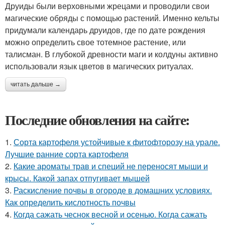
Друиды были верховными жрецами и проводили свои
магические обряды с помощью растений. Именно кельты
придумали календарь друидов, где по дате рождения
можно определить свое тотемное растение, или
талисман. В глубокой древности маги и колдуны активно
использовали язык цветов в магических ритуалах.
читать дальше →
Последние обновления на сайте:
1.
Сорта картофеля устойчивые к фитофторозу на урале.
Лучшие ранние сорта картофеля
2.
Какие ароматы трав и специй не переносят мыши и
крысы. Какой запах отпугивает мышей
3.
Раскисление почвы в огороде в домашних условиях.
Как определить кислотность почвы
4.
Когда сажать чеснок весной и осенью. Когда сажать