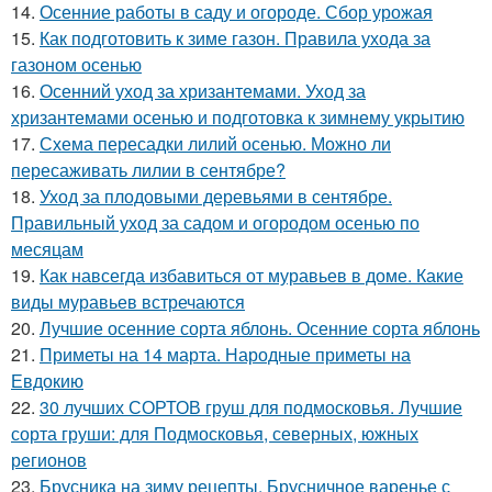
14.
Осенние работы в саду и огороде. Сбор урожая
15.
Как подготовить к зиме газон. Правила ухода за
газоном осенью
16.
Осенний уход за хризантемами. Уход за
хризантемами осенью и подготовка к зимнему укрытию
17.
Схема пересадки лилий осенью. Можно ли
пересаживать лилии в сентябре?
18.
Уход за плодовыми деревьями в сентябре.
Правильный уход за садом и огородом осенью по
месяцам
19.
Как навсегда избавиться от муравьев в доме. Какие
виды муравьев встречаются
20.
Лучшие осенние сорта яблонь. Осенние сорта яблонь
21.
Приметы на 14 марта. Народные приметы на
Евдокию
22.
30 лучших СОРТОВ груш для подмосковья. Лучшие
сорта груши: для Подмосковья, северных, южных
регионов
23.
Брусника на зиму рецепты. Брусничное варенье с