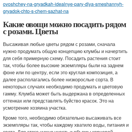
ovoshchey-na-gryadkah-idealnye-pary-dlya-smeshannyh-
gryadok-chto-s-chem-sazhat-na
Какие овощи можно посадить рядом
с розами. Цветы
Высаживая любые цветы рядом с розами, сначала
нужно продумать общую концепцию клумбы и начертить
для себя примерную схему. Посадить растения стоит
так, чтобы более высокие экземпляры были на заднем
фоне или по центру, если это круглая композиция, а
далее располагались более низкорослые сорта. В
некоторых случаях необходимо продумать и цветовую
гамму. Клумба может быть выдержана в определенных
оттенках или представлять буйство красок. Это на
усмотрение хозяина участка.
Кроме того, необходимо обязательно высаживать все
экземпляры так, чтобы каждому хватило воды, питания и
света. Для этого нужно учесть и объемы корневой