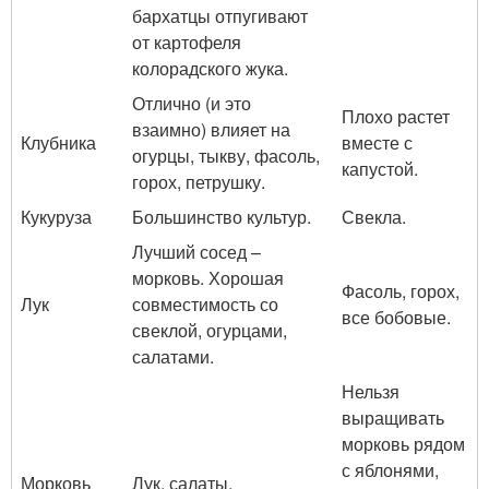
бархатцы отпугивают
от картофеля
колорадского жука.
Отлично (и это
Плохо растет
взаимно) влияет на
Клубника
вместе с
огурцы, тыкву, фасоль,
капустой.
горох, петрушку.
Кукуруза
Большинство культур.
Свекла.
Лучший сосед –
морковь. Хорошая
Фасоль, горох,
Лук
совместимость со
все бобовые.
свеклой, огурцами,
салатами.
Нельзя
выращивать
морковь рядом
с яблонями,
Морковь
Лук, салаты.