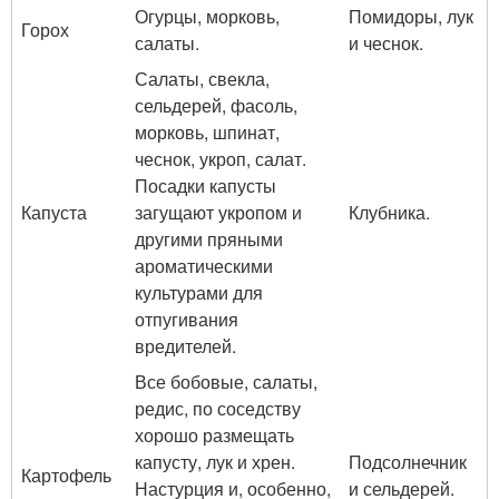
Огурцы, морковь,
Помидоры, лук
Горох
салаты.
и чеснок.
Салаты, свекла,
сельдерей, фасоль,
морковь, шпинат,
чеснок, укроп, салат.
Посадки капусты
Капуста
загущают укропом и
Клубника.
другими пряными
ароматическими
культурами для
отпугивания
вредителей.
Все бобовые, салаты,
редис, по соседству
хорошо размещать
капусту, лук и хрен.
Подсолнечник
Картофель
Настурция и, особенно,
и сельдерей.