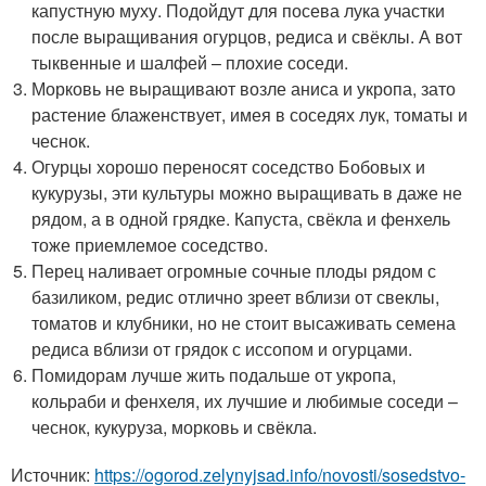
капустную муху. Подойдут для посева лука участки
после выращивания огурцов, редиса и свёклы. А вот
тыквенные и шалфей – плохие соседи.
Морковь не выращивают возле аниса и укропа, зато
растение блаженствует, имея в соседях лук, томаты и
чеснок.
Огурцы хорошо переносят соседство Бобовых и
кукурузы, эти культуры можно выращивать в даже не
рядом, а в одной грядке. Капуста, свёкла и фенхель
тоже приемлемое соседство.
Перец наливает огромные сочные плоды рядом с
базиликом, редис отлично зреет вблизи от свеклы,
томатов и клубники, но не стоит высаживать семена
редиса вблизи от грядок с иссопом и огурцами.
Помидорам лучше жить подальше от укропа,
кольраби и фенхеля, их лучшие и любимые соседи –
чеснок, кукуруза, морковь и свёкла.
Источник:
https://ogorod.zelynyjsad.info/novosti/sosedstvo-