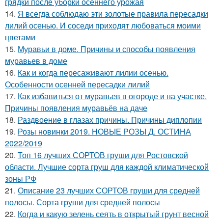
грядки после уборки осеннего урожая
14.
Я всегда соблюдаю эти золотые правила пересадки
лилий осенью. И соседи приходят любоваться моими
цветами
15.
Муравьи в доме. Причины и способы появления
муравьев в доме
16.
Как и когда пересаживают лилии осенью.
Особенности осенней пересадки лилий
17.
Как избавиться от муравьев в огороде и на участке.
Причины появления муравьёв на даче
18.
Раздвоение в глазах причины. Причины диплопии
19.
Розы новинки 2019. НОВЫЕ РОЗЫ Д. ОСТИНА
2022/2019
20.
Топ 16 лучших СОРТОВ груши для Ростовской
области. Лучшие сорта груш для каждой климатической
зоны РФ
21.
Описание 23 лучших СОРТОВ груши для средней
полосы. Сорта груши для средней полосы
22.
Когда и какую зелень сеять в открытый грунт весной