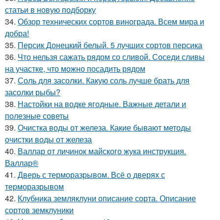
статьи в новую подборку
34.
Обзор технических сортов винограда. Всем мира и
добра!
35.
Персик Донецкий белый. 5 лучших сортов персика
36.
Что нельзя сажать рядом со сливой. Соседи сливы
на участке, что можно посадить рядом
37.
Соль для засолки. Какую соль лучше брать для
засолки рыбы?
38.
Настойки на водке ягодные. Важные детали и
полезные советы
39.
Очистка воды от железа. Какие бывают методы
очистки воды от железа
40.
Валлар от личинок майского жука инструкция.
Валлар®
41.
Дверь с терморазрывом. Всё о дверях с
терморазрывом
42.
Клубника земляклуни описание сорта. Описание
сортов земклуники