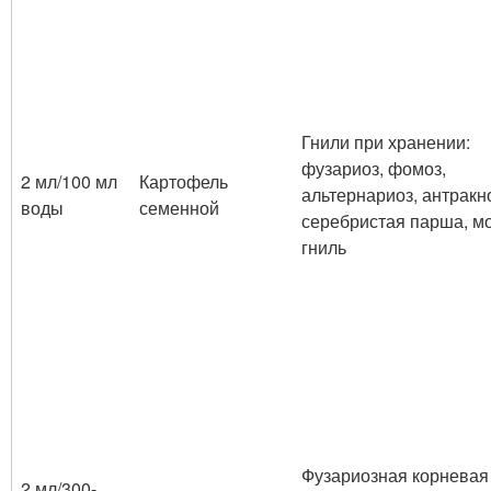
Гнили при хранении:
фузариоз, фомоз,
2 мл/100 мл
Картофель
альтернариоз, антракн
воды
семенной
серебристая парша, м
гниль
Фузариозная корневая
2 мл/300-