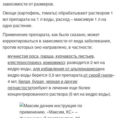
зависимости от размеров.
Овощи (картофель, томаты) обрабатывают раствором 1
мл препарата на 1 л воды, расход – максимум 1 л на
одно растение.
Применение препарата, как было сказано, может
корректироваться в зависимости от вида заболевания,
против которых оно направлено, в частности:
мучнистая роса, парша, курчавость листьев,
клястероспориоз, коккомикоз
: разводится 2 мл на
ведро воды,
для избавления от альтернариоза
на
ведро воды берется 3,5 мл препарата,
от серой гнили
–
4 мл;
белая, бурая, черная и другие
пятнистости
требуют в лечении еще более
концентрированного раствора (5 мл на ведро воды).