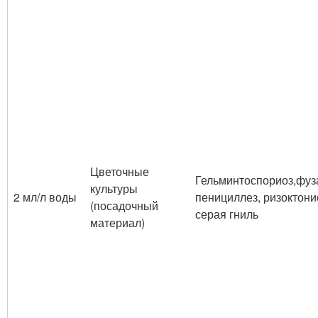
Цветочные
Гельминтоспориоз,фуз
культуры
2 мл/л воды
пенициллез, ризоктони
(посадочный
серая гниль
материал)