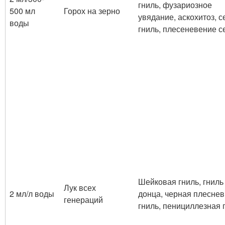
гниль, фузариозное
500 мл
Горох на зерно
увядание, аскохитоз, с
воды
гниль, плесеневение 
Шейковая гниль, гниль
Лук всех
2 мл/л воды
донца, черная плесне
генераций
гниль, пенициллезная 