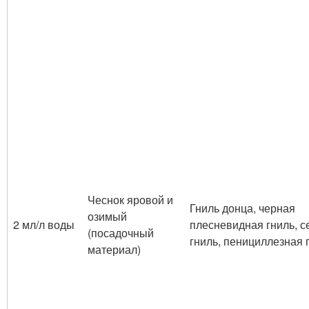
Чеснок яровой и
Гниль донца, черная
озимый
2 мл/л воды
плесневидная гниль, с
(посадочный
гниль, пенициллезная 
материал)