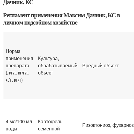
Дачник, КС
Регламент применения Максим Дачник, КС в
личном подсобном хозяйстве
Норма
применения
Культура,
препарата
обрабатываемый
Вредный объект
(л/га, кг/га,
объект
л/т, кг/т)
4 мл/100 мл
Картофель
Ризоктониоз, фузариоз
воды
семенной