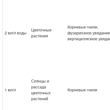
Корневые гнили,
Цветочные
2 мл/л воды
фузариозное увядание
растения
вертициллезное увяда
Сеянцы и
рассада
1 мл/л
Корневые гнили
цветочных
растений