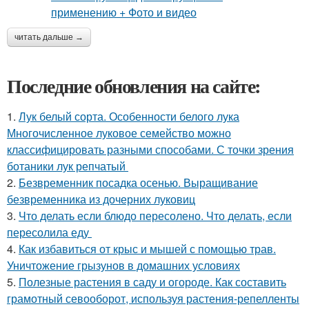
читать дальше →
Последние обновления на сайте:
1.
Лук белый сорта. Особенности белого лука
Многочисленное луковое семейство можно
классифицировать разными способами. С точки зрения
ботаники лук репчатый
2.
Безвременник посадка осенью. Выращивание
безвременника из дочерних луковиц
3.
Что делать если блюдо пересолено. Что делать, если
пересолила еду
4.
Как избавиться от крыс и мышей с помощью трав.
Уничтожение грызунов в домашних условиях
5.
Полезные растения в саду и огороде. Как составить
грамотный севооборот, используя растения-репелленты