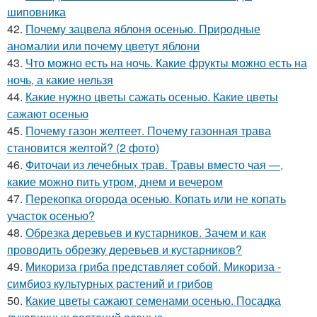
шиповника
42.
Почему зацвела яблоня осенью. Природные
аномалии или почему цветут яблони
43.
Что можно есть на ночь. Какие фрукты можно есть на
ночь, а какие нельзя
44.
Какие нужно цветы сажать осенью. Какие цветы
сажают осенью
45.
Почему газон желтеет. Почему газонная трава
становится желтой? (2 фото)
46.
Фиточаи из лечебных трав. Травы вместо чая —,
какие можно пить утром, днем и вечером
47.
Перекопка огорода осенью. Копать или не копать
участок осенью?
48.
Обрезка деревьев и кустарников. Зачем и как
проводить обрезку деревьев и кустарников?
49.
Микориза гриба представляет собой. Микориза -
симбиоз культурных растений и грибов
50.
Какие цветы сажают семенами осенью. Посадка