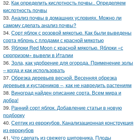
32.
Как определить кислотность почвы.. Определяем
кислотность почвы
33.
Анализ почвы в домашних условиях. Можно ли
самому сделать анализ почвы?
34.
Сорт яблок с розовой мякотью. Как были выведены
сорта яблонь с плодами с красной мякотью
35.
Яблоки Red Moon с красной мякотью. Яблоки «с
сюрпризом» вывели в Италии
36.
Зола, как удобрение для огорода. Применение золы
– когда и как использовать
37.
Обрезка деревьев весной. Весенняя обрезка
деревьев и кустарников –, как не навредить растениям
38.
Виноград найден описание сорта. Всем мира и
добра!
39.
Ранний сорт яблок. Добавление статьи в новую
подборку
40.
Септик из еврокубов. Канализационная конструкция
из еврокубов
41.
Что сделать из свежего шиповника. Плоды