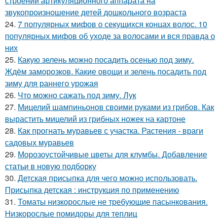
строении артикуляционного аппарата на
звукопроизношение детей дошкольного возраста
24.
7 популярных мифов о секущихся концах волос. 10
популярных мифов об уходе за волосами и вся правда о
них
25.
Какую зелень можно посадить осенью под зиму.
Ждём заморозков. Какие овощи и зелень посадить под
зиму для раннего урожая
26.
Что можно сажать под зиму. Лук
27.
Мицелий шампиньонов своими руками из грибов. Как
вырастить мицелий из грибных ножек на картоне
28.
Как прогнать муравьев с участка. Растения - враги
садовых муравьев
29.
Морозоустойчивые цветы для клумбы. Добавление
статьи в новую подборку
30.
Детская присыпка для чего можно использовать.
Присыпка детская : инструкция по применению
31.
Томаты низкорослые не требующие пасынкования.
Низкорослые помидоры для теплиц