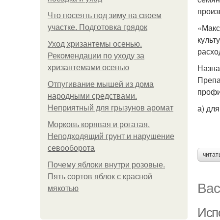
произ
Что посеять под зиму на своем
«Макс
участке. Подготовка грядок
культ
Уход хризантемы осенью.
расхо
Рекомендации по уходу за
Назна
хризантемами осенью
Препа
Отпугивание мышей из дома
профи
народными средствами.
а) дл
Неприятный для грызунов аромат
Морковь корявая и рогатая.
Неподходящий грунт и нарушение
севооборота
читат
Почему яблоки внутри розовые.
Пять сортов яблок с красной
Вас
мякотью
Исп