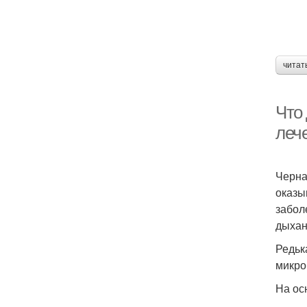
читат
Что 
леч
Черна
оказы
забол
дыхан
Редьк
микро
На ос