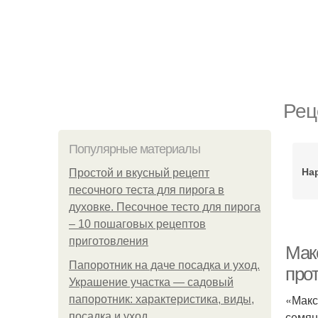
Рец
Популярные материалы
На
Простой и вкусный рецепт
песочного теста для пирога в
духовке. Песочное тесто для пирога
– 10 пошаговых рецептов
приготовления
Мак
Папоротник на даче посадка и уход.
про
Украшение участка — садовый
«Макс
папоротник: характеристика, виды,
семян
посадка и уход