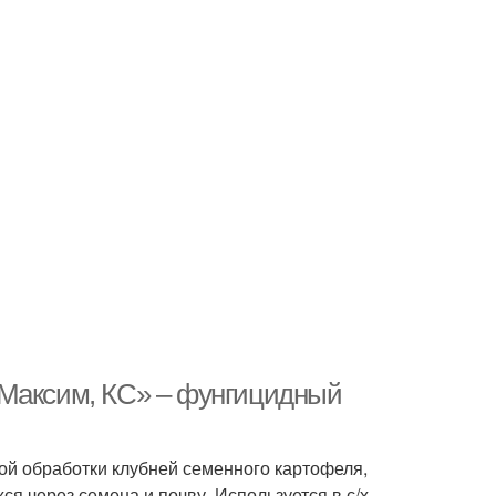
«Максим, КС» – фунгицидный
ой обработки клубней семенного картофеля,
я через семена и почву. Используется в с/х