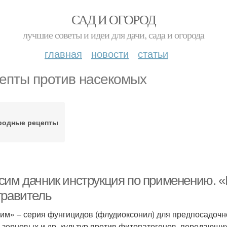
САД И ОГОРОД
лучшие советы и идеи для дачи, сада и огорода
главная
новости
статьи
епты против насекомых
родные рецепты
сим дачник инструкция по применению. 
травитель
им» – серия фунгицидов (флудиоксонил) для предпосадочн
 зерновых и др. культур против фитопатогенов, передающихс