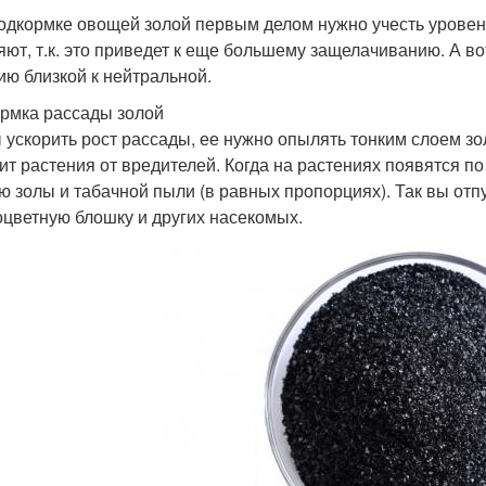
одкормке овощей золой первым делом нужно учесть уровень
яют, т.к. это приведет к еще большему защелачиванию. А в
ию близкой к нейтральной.
рмка рассады золой
 ускорить рост рассады, ее нужно опылять тонким слоем зо
ит растения от вредителей. Когда на растениях появятся по
ю золы и табачной пыли (в равных пропорциях). Так вы отпу
оцветную блошку и других насекомых.