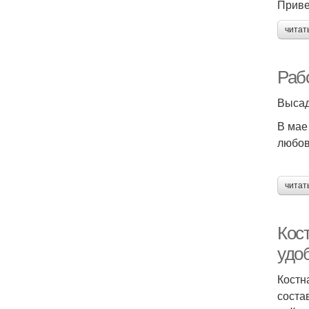
Приве
читат
Раб
Высад
В мае
любов
читат
Кос
удо
Костн
соста