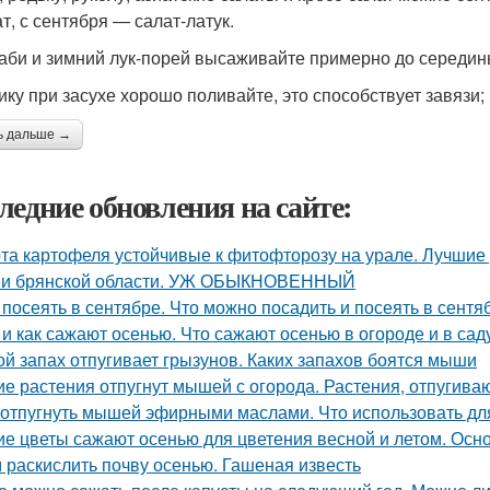
т, с сентября — салат-латук.
аби и зимний лук-порей высаживайте примерно до середины
ику при засухе хорошо поливайте, это способствует завязи
ь дальше →
ледние обновления на сайте:
та картофеля устойчивые к фитофторозу на урале. Лучшие
и брянской области. УЖ ОБЫКНОВЕННЫЙ
 посеять в сентябре. Что можно посадить и посеять в сент
 и как сажают осенью. Что сажают осенью в огороде и в сад
ой запах отпугивает грызунов. Каких запахов боятся мыши
ие растения отпугнут мышей с огорода. Растения, отпуги
 отпугнуть мышей эфирными маслами. Что использовать д
ие цветы сажают осенью для цветения весной и летом. Ос
 раскислить почву осенью. Гашеная известь