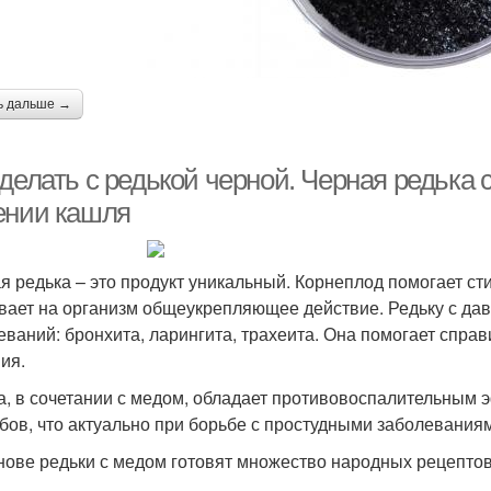
ь дальше →
делать с редькой черной. Черная редька 
ении кашля
я редька – это продукт уникальный. Корнеплод помогает ст
вает на организм общеукрепляющее действие. Редьку с да
еваний: бронхита, ларингита, трахеита. Она помогает спра
ия.
а, в сочетании с медом, обладает противовоспалительным 
бов, что актуально при борьбе с простудными заболевания
нове редьки с медом готовят множество народных рецептов