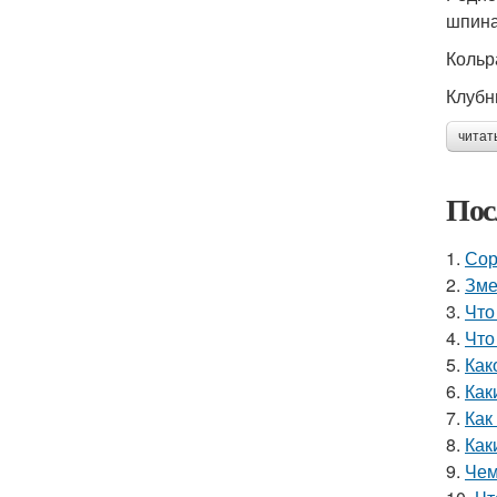
шпина
Кольр
Клубн
читат
Пос
1.
Сор
2.
Зме
3.
Что
4.
Что
5.
Как
6.
Как
7.
Как
8.
Как
9.
Чем