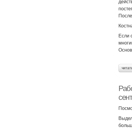
дейст
посте
После
Костн
Если 
многи
Основ
читат
Раб
сен
Посмо
Выдел
больш