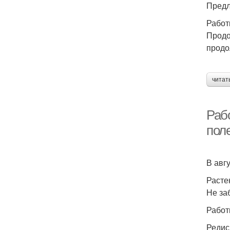
Предл
Работ
Продо
продо
читат
Рабо
пол
В авг
Расте
Не за
Работ
Редис