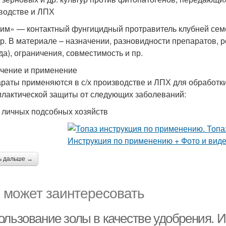
водстве и ЛПХ
им» — контактный фунгицидный протравитель клубней семе
ур. В материале – назначении, разновидности препаратов,
да), ограничения, совместимость и пр.
чение и применение
раты применяются в с/х производстве и ЛПХ для обработк
лактической защиты от следующих заболеваний:
я личных подсобных хозяйств
ь дальше →
 может заинтересовать
ользование золы в качестве удобрения. И