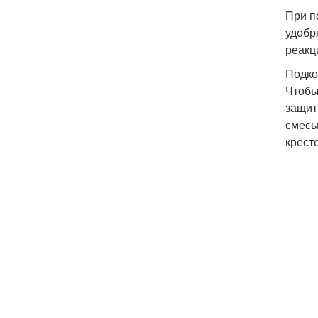
При п
удобр
реакц
Подко
Чтобы
защит
смесь
крест