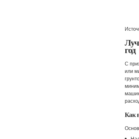
Источ
Луч
год
С при
или м
грунт
миним
машин
расхо
Как 
Основ
Над