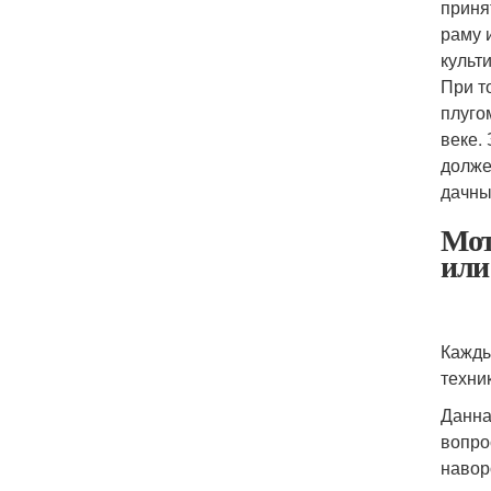
приня
раму 
культ
При т
плуго
веке.
долже
дачны
Мот
или
Кажды
техни
Данна
вопро
навор