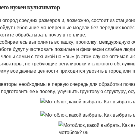
чего нужен культиватор
 огород средних размеров и, возможно, состоит из стацио
ойдут небольшие маневренные модели без передних колёс 
хотите обрабатывать почву в теплице;
собираетесь выполнять вспашку, прополку, междурядную об
аботе будут участвовать пожилые и физически слабые люди
 члены семьи с техникой на «вы» (в этом случае оптимальн
ьтиваторы, не требующие регулировки и сложного обслужив
зиму все дачные ценности приходится увозить в город или т
иваторы необходимы в первую очередь для обработки почвы
 подготовить ее к посеву, улучшить грунтовую структуру, 