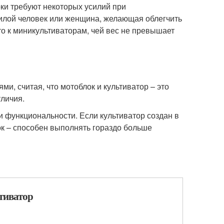
оки требуют некоторых усилий при
жилой человек или женщина, желающая облегчить
что к миникультиваторам, чей вес не превышает
и, считая, что мотоблок и культиватор – это
тличия.
и функциональности. Если культиватор создан в
ок – способен выполнять гораздо больше
тиватор