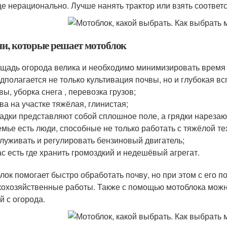
е нерационально. Лучше нанять трактор или взять соответ
чи, которые решает мотоблок
щадь огорода велика и необходимо минимизировать время 
дполагается не только культивация почвы, но и глубокая в
вы, уборка снега , перевозка грузов;
ва на участке тяжёлая, глинистая;
адки представляют собой сплошное поле, а грядки нарезаю
емье есть люди, способные не только работать с тяжёлой те
луживать и регулировать бензиновый двигатель;
ас есть где хранить громоздкий и недешёвый агрегат.
лок помогает быстро обработать почву, но при этом с его 
кохозяйственные работы. Также с помощью мотоблока можно
й с огорода.