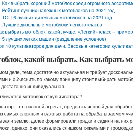
Как выбрать хороший мотоблок среди огромного ассортим
Рейтинг лучших надежных мотоблоков на 2021 год
ТОП-6 лучших дизельных мотоблоков на 2021 год
Лучшие дизельные мотоблоки легкого класса
ак выбрать мотоблок, какой лучше. «Легкий» класс – пример
5 лучших легких машин (разделение условное)
оп 10 культиваторов для дачи. Весовые категории культива
облок, какой выбрать. Как выбрать м
мом деле, тема достаточно актуальная и требует доскональ
ями и объяснить по какому принципу стоит выбирать мотобло
 достаточно индивидуальная.
тличается мотоблок от культиватора?
иватор - это силовой агрегат, предназначенный для обрабо
из самых сложных и важных работа на обрабатываемом учас
ывали землю, далее формировали грядки и садили на них 
локи, однако, они оказались слишком тяжелыми и громоздки