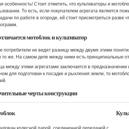
я особенность! Стоит отметить, что культиваторы и мотобл
ьзовании. То есть, если покупателем агрегата является по
задачи по работе в огороде, ей стоит присмотреться разве 
лограмм.
отличается мотоблок и культиватор
е потребители не видят разницу между двумя этими понятиям
и то же. На самом деле между ними есть принципиальные о
ца между этими агрегатами заключается в предназначении 
ном для подготовки к посадке и рыхления земли, то мотобл
ий.
чительные черты конструкции
облок
Куль
удован колесной парой, соединенной передачей с