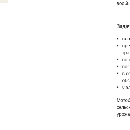
вообщ
Зада
пло
пре
тра
поч
пос
в с
обс
у в
Мотоб
сельс
урожа