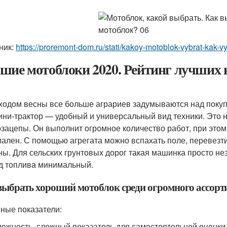
ник:
https://proremont-dom.ru/stati/kakoy-motoblok-vybrat-kak-v
шие мотоблоки 2020. Рейтинг лучших 
ходом весны все больше аграриев задумываются над покупк
ини-трактор — удобный и универсальный вид техники. Это н
озацепы. Он выполнит огромное количество работ, при этом
ален. С помощью агрегата можно вспахать поле, перевезти 
ы. Для сельских грунтовых дорог такая машинка просто нез
д топлива минимальный.
выбрать хороший мотоблок среди огромного ассорт
ные показатели:
ежность, сложный показатель для самостоятельной оценки