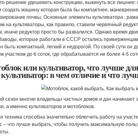
то решение удешевить конструкцию, выкинуть все лишнее: 
и создать машину которая была бы компактнее, маневренне
ивирование почвы. Основные элементы культиватора : рама (
ом на культиваторы, как правило, ставили червячный редук
м, иначе редуктор просто бы развалился. Однако время дви
 Заводы, которые работали в СССР остались приверженцами
н быть компактный, легкий и недорогой. По своей сути он 
м участком до 6 соток, где обрабатывается не более 4-5 сот
облок или культиватор, что лучше для
 культиватор: в чем отличие и что луч
й сезон многие владельцы частных домов и дач начинают 
ки, а именно культиваторов и мотоблоков.
я техника способна значительно облегчить работу на участке
с – что лучше выбрать, чтобы получить максимальную польз
оты.