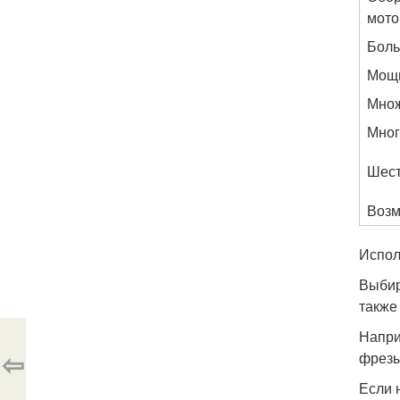
мото
Боль
Мощн
Множ
Мног
Шест
Возм
Испол
Выби
также
Напри
⇦
фрезы
Если 