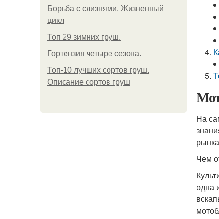
Борьба с слизнями. Жизненный
цикл
Топ 29 зимних груш.
К
Гортензия четыре сезона.
Топ-10 лучших сортов груш.
Т
Описание сортов груш
Мот
На са
знани
рынка
Чем о
Культ
одна 
вскап
мотоб