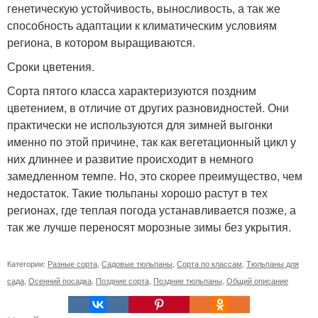
генетическую устойчивость, выносливость, а так же
способность адаптации к климатическим условиям
региона, в котором выращиваются.
Сроки цветения.
Сорта пятого класса характеризуются поздним
цветением, в отличие от других разновидностей. Они
практически не используются для зимней выгонки
именно по этой причине, так как вегетационный цикл у
них длиннее и развитие происходит в немного
замедленном темпе. Но, это скорее преимущество, чем
недостаток. Такие тюльпаны хорошо растут в тех
регионах, где теплая погода устанавливается позже, а
так же лучше переносят морозные зимы без укрытия.
Категории:
Разные сорта
,
Садовые тюльпаны
,
Сорта по классам
,
Тюльпаны для
сада
,
Осенний посадка
,
Поздние сорта
,
Поздние тюльпаны
,
Общий описание